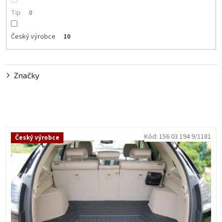
Tip
0
Český výrobce
10
Značky
V
Kód:
156 03 194 9/1181
Český výrobce
ý
p
i
s
p
r
o
d