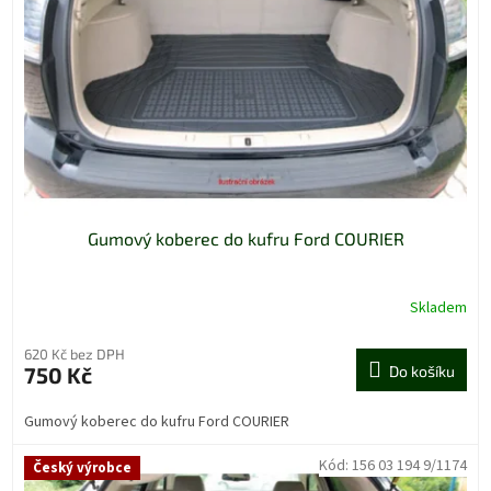
Gumový koberec do kufru Ford COURIER
Skladem
620 Kč bez DPH
750 Kč
Do košíku
Gumový koberec do kufru Ford COURIER
Kód:
156 03 194 9/1174
Český výrobce