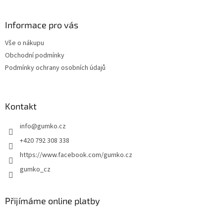
i
á
s
p
u
a
Informace pro vás
t
Vše o nákupu
í
Obchodní podmínky
Podmínky ochrany osobních údajů
Kontakt
info
@
gumko.cz
+420 792 308 338
https://www.facebook.com/gumko.cz
gumko_cz
Přijímáme online platby