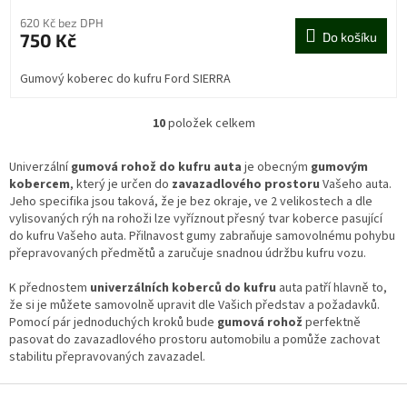
620 Kč bez DPH
750 Kč
Do košíku
Gumový koberec do kufru Ford SIERRA
10
položek celkem
O
v
l
Univerzální
gumová rohož do kufru auta
je obecným
gumovým
á
kobercem
, který je určen do
zavazadlového prostoru
Vašeho auta.
d
Jeho specifika jsou taková, že je bez okraje, ve 2 velikostech a dle
a
vylisovaných rýh na rohoži lze vyříznout přesný tvar koberce pasující
c
do kufru Vašeho auta. Přilnavost gumy zabraňuje samovolnému pohybu
í
přepravovaných předmětů a zaručuje snadnou údržbu kufru vozu.
p
r
K přednostem
univerzálních koberců do kufru
auta patří hlavně to,
v
že si je můžete samovolně upravit dle Vašich představ a požadavků.
k
Pomocí pár jednoduchých kroků bude
gumová rohož
perfektně
y
pasovat do zavazadlového prostoru automobilu a pomůže zachovat
v
stabilitu přepravovaných zavazadel.
ý
p
Z