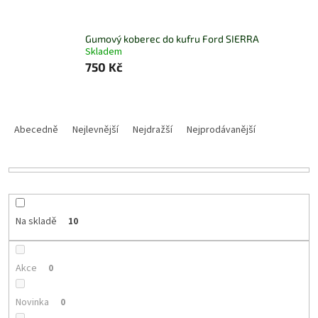
Gumový koberec do kufru Ford SIERRA
Skladem
750 Kč
Ř
a
Abecedně
Nejlevnější
Nejdražší
Nejprodávanější
z
e
n
í
p
r
Na skladě
10
o
d
u
Akce
0
k
t
Novinka
0
ů