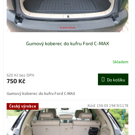
u
k
t
ů
Gumový koberec do kufru Ford C-MAX
Skladem
620 Kč bez DPH
750 Kč
Do košíku
Gumový koberec do kufru Ford C-MAX
Kód:
156 03 194 9/1178
Český výrobce