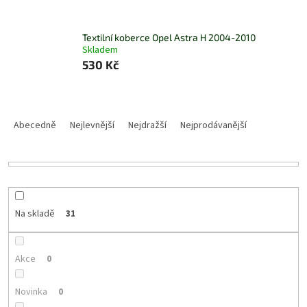
Textilní koberce Opel Astra H 2004-2010
Skladem
530 Kč
Ř
a
Abecedně
Nejlevnější
Nejdražší
Nejprodávanější
z
e
n
í
p
r
Na skladě
31
o
d
u
Akce
0
k
t
Novinka
0
ů