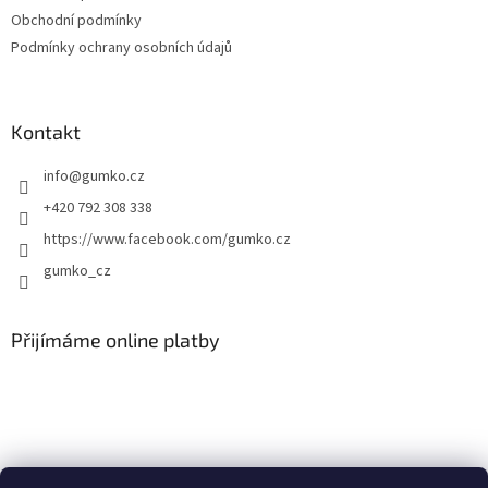
í
v
Obchodní podmínky
k
y
Podmínky ochrany osobních údajů
v
ý
p
i
Kontakt
s
u
info
@
gumko.cz
+420 792 308 338
https://www.facebook.com/gumko.cz
gumko_cz
Přijímáme online platby