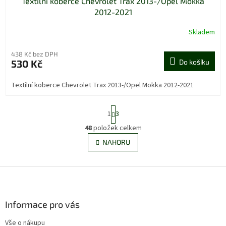
Textilní koberce Chevrolet Trax 2013-/Opel Mokka
2012-2021
Skladem
438 Kč bez DPH
530 Kč
Do košíku
Textilní koberce Chevrolet Trax 2013-/Opel Mokka 2012-2021
S
1
3
t
r
48
položek celkem
O
á
v
NAHORU
n
l
k
á
o
v
Z
d
á
a
á
n
c
p
í
í
a
Informace pro vás
p
t
r
Vše o nákupu