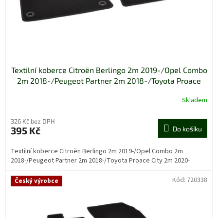
u
k
t
ů
Textilní koberce Citroën Berlingo 2m 2019-/Opel Combo
2m 2018-/Peugeot Partner 2m 2018-/Toyota Proace
City 2m 2020-
Skladem
326 Kč bez DPH
395 Kč
Do košíku
Textilní koberce Citroën Berlingo 2m 2019-/Opel Combo 2m
2018-/Peugeot Partner 2m 2018-/Toyota Proace City 2m 2020-
Kód:
720338
Český výrobce