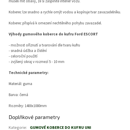
museli mít obavy, že si zašpiníte interiér vozu.
Koberec lze snadno a rychle omýt vodou a kopíruje tvar zavazadelníku.
Koberec přispívá k omezení nechtěného pohybu zavazadel.
Výhody gumového koberce do kufru Ford ESCORT
- možnost oříznutí a tvarování dle tvaru kufru
- snadná údžba a čístění
- celoroční použití
- zvýšený okraj v rozmezí 5 - 10 mm
Technické parametry:
Materiál: guma
Barva: černá
Rozměry: 1400x1080mm
Doplňkové parametry
Kategorie
:
GUMOVÉ KOBERCE DO KUFRU UNI