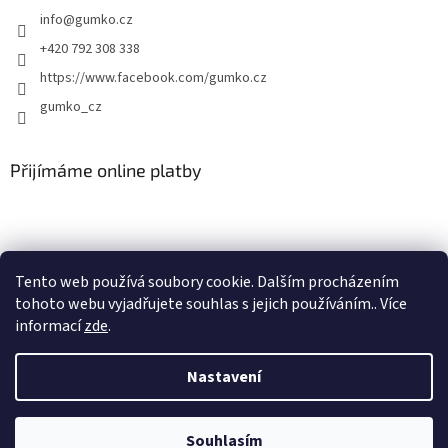
info
@
gumko.cz
+420 792 308 338
https://www.facebook.com/gumko.cz
gumko_cz
Přijímáme online platby
Tento web používá soubory cookie. Dalším procházením
tohoto webu vyjadřujete souhlas s jejich používáním.. Více
Vytvořil Shoptet
informací
zde
.
Copyright 2026
Autokoberce-zubri.cz
. Všechna práva vyhrazena.
Nastavení
Upravit nastavení cookies
Souhlasím