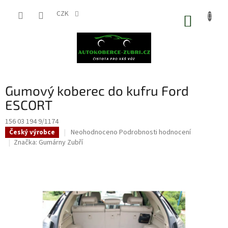
Přejít
na
CZK
NÁKUP
obsah
KOŠÍK
Gumový koberec do kufru Ford
ESCORT
156 03 194 9/1174
Průměrné
Neohodnoceno
Podrobnosti hodnocení
Český výrobce
hodnocení
Značka:
Gumárny Zubří
produktu
je
0,0
z
5
hvězdiček.