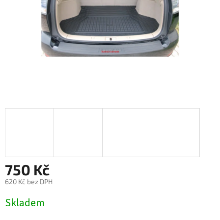
750 Kč
620 Kč bez DPH
Měrná
Skladem
cena: