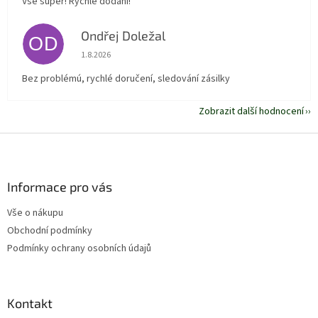
Vše super! Rychlé dodání!
Ondřej Doležal
OD
Hodnocení obchodu je 5 z 5 hvězdiček.
1.8.2026
Bez problémú, rychlé doručení, sledování zásilky
Zobrazit další hodnocení
Z
á
p
a
Informace pro vás
t
Vše o nákupu
í
Obchodní podmínky
Podmínky ochrany osobních údajů
Kontakt