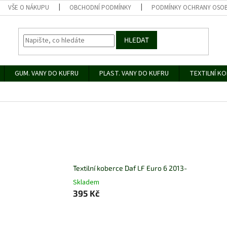
VŠE O NÁKUPU
OBCHODNÍ PODMÍNKY
PODMÍNKY OCHRANY OSOB
HLEDAT
GUM. VANY DO KUFRU
PLAST. VANY DO KUFRU
TEXTILNÍ K
Textilní koberce Daf LF Euro 6 2013-
Skladem
395 Kč