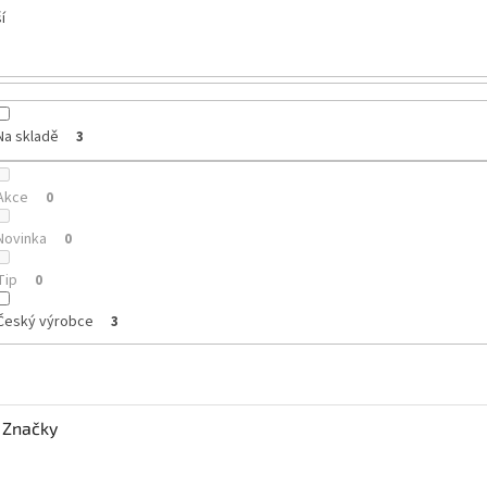
í
Na skladě
3
Akce
0
Novinka
0
Tip
0
Český výrobce
3
Značky