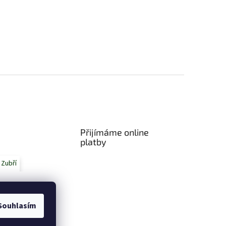
 Kč bez DPH
5 Kč
Do košíku
ilní koberce Daf XF Euro 6 2013-
Přijímáme online
platby
 Zubří
Souhlasím