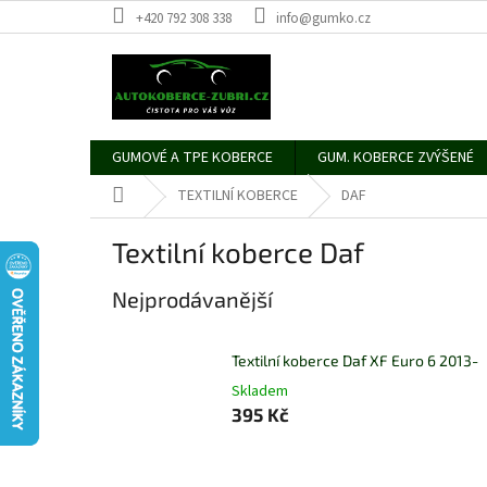
Přejít
+420 792 308 338
info@gumko.cz
na
obsah
GUMOVÉ A TPE KOBERCE
GUM. KOBERCE ZVÝŠENÉ
Domů
TEXTILNÍ KOBERCE
DAF
Textilní koberce Daf
Nejprodávanější
Textilní koberce Daf XF Euro 6 2013-
Skladem
395 Kč
Ř