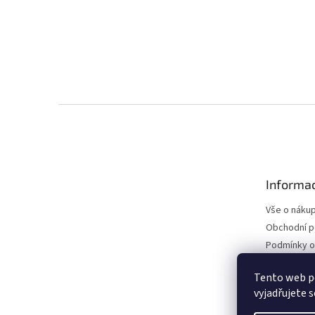
326 Kč bez DPH
395 Kč
Do koší
Textilní koberce Daf CF Euro 6 2014-/Tatra Phoenix 2014
Z
á
p
a
t
Informac
í
Vše o náku
Obchodní 
Podmínky o
údajů
Tento web p
vyjadřujete s