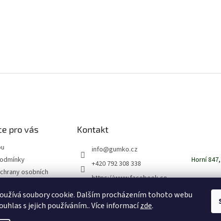
326 Kč bez DPH
326
ku
395 Kč
Do košíku
39
-
Textilní koberce Daf LF Euro 6 2013-
Text
O
v
l
á
d
a
c
í
e pro vás
Kontakt
p
r
pu
info
@
gumko.cz
v
Horní 847,
podmínky
+420 792 308 338
k
chrany osobních
y
https://www.facebook.co
v
m/gumko.cz
ý
oužívá soubory cookie. Dalším procházením tohoto webu
gumko_cz
p
ouhlas s jejich používáním.. Více informací
zde
.
i