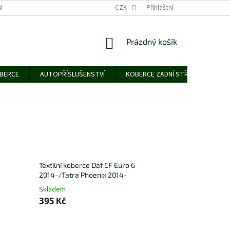
NÍCH ÚDAJŮ
CZK
Přihlášení
NÁKUPNÍ
Prázdný košík
KOŠÍK
OBERCE
AUTOPŘÍSLUŠENSTVÍ
KOBERCE ZADNÍ STŘEDNÍ
G
Textilní koberce Daf CF Euro 6
2014-/Tatra Phoenix 2014-
Skladem
395 Kč