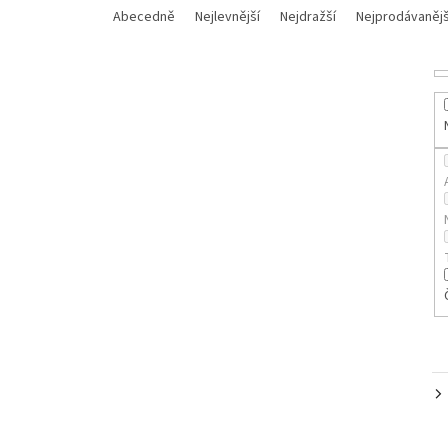
a
Abecedně
Nejlevnější
Nejdražší
Nejprodávanějš
z
e
n
í
p
r
o
d
u
k
t
ů