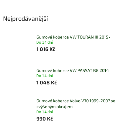
Nejprodávanější
Gumové koberce VW TOURAN III 2015-
Do 14 dní
1 016 Kč
Gumové koberce VW PASSAT B8 2014-
Do 14 dní
1 048 Kč
Gumové koberce Volvo V70 1999-2007 se
zvýšeným okrajem
Do 14 dní
990 Kč
Ř