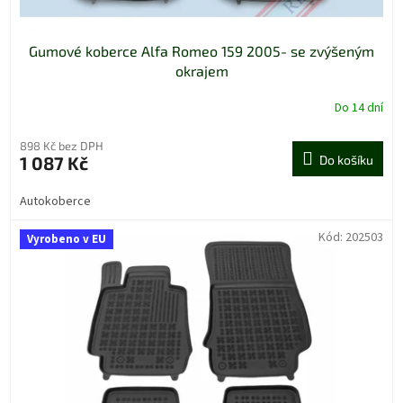
Gumové koberce Alfa Romeo 159 2005- se zvýšeným
okrajem
Do 14 dní
898 Kč bez DPH
1 087 Kč
Do košíku
Autokoberce
Kód:
202503
Vyrobeno v EU