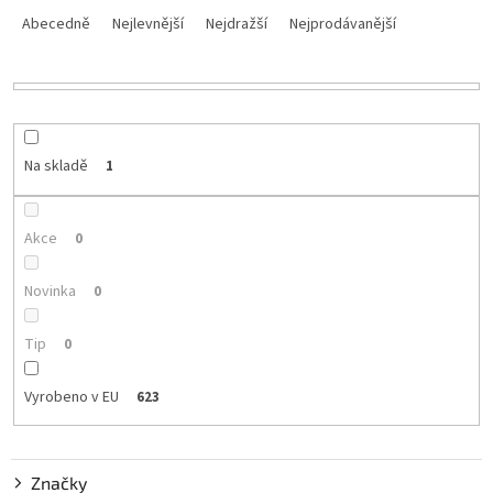
a
Abecedně
Nejlevnější
Nejdražší
Nejprodávanější
z
e
n
í
p
r
Na skladě
1
o
d
u
Akce
0
k
t
Novinka
0
ů
Tip
0
Vyrobeno v EU
623
Značky