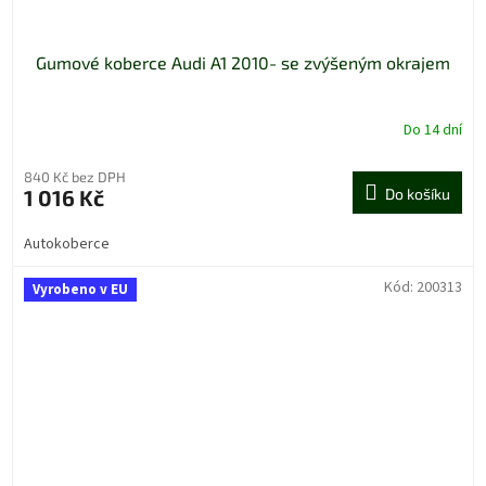
Gumové koberce Audi A1 2010- se zvýšeným okrajem
Do 14 dní
840 Kč bez DPH
1 016 Kč
Do košíku
Autokoberce
Kód:
200313
Vyrobeno v EU