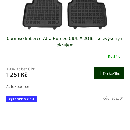
Gumové koberce Alfa Romeo GIULIA 2016- se zvýšeným
okrajem
Do 14 dní
1 034 Kč bez DPH
1 251 Kč
Do košíku
Autokoberce
Kód:
202504
Vyrobeno v EU