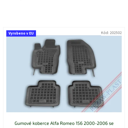
V
Kód:
202502
Vyrobeno v EU
ý
p
i
s
p
r
o
d
u
k
t
ů
Gumové koberce Alfa Romeo 156 2000-2006 se