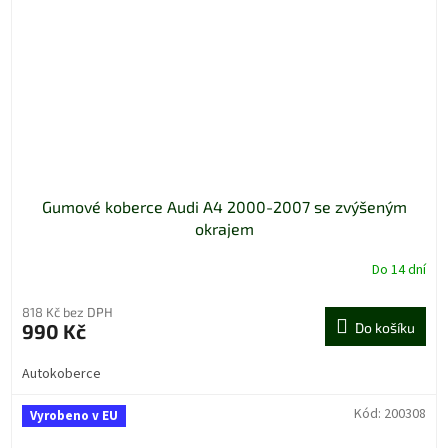
Gumové koberce Audi A4 2000-2007 se zvýšeným
okrajem
Do 14 dní
Průměrné
hodnocení
produktu
818 Kč bez DPH
je
990 Kč
Do košíku
5,0
z
Autokoberce
5
hvězdiček.
Kód:
200308
Vyrobeno v EU