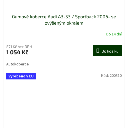
Gumové koberce Audi A3-S3 / Sportback 2006- se
zvýšeným okrajem
Do 14 dní
871 Kč bez DPH
1 054 Kč
Do košíku
Autokoberce
Kód:
200310
Vyrobeno v EU