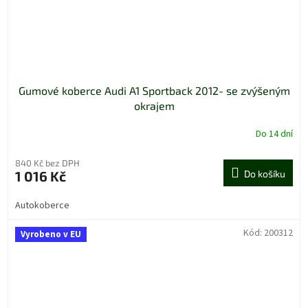
Gumové koberce Audi A1 Sportback 2012- se zvýšeným
okrajem
Do 14 dní
840 Kč bez DPH
1 016 Kč
Do košíku
Autokoberce
Kód:
200312
Vyrobeno v EU