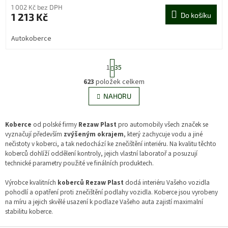
1 002 Kč bez DPH
1 213 Kč
Do košíku
Autokoberce
S
1
35
t
r
623
položek celkem
O
á
v
NAHORU
n
l
k
á
o
v
d
Koberce
od polské firmy
Rezaw Plast
pro automobily všech značek se
á
a
vyznačují především
zvýšeným okrajem
, který zachycuje vodu a jiné
n
c
nečistoty v koberci, a tak nedochází ke znečištění interiéru. Na kvalitu těchto
í
í
koberců dohlíží oddělení kontroly, jejich vlastní laboratoř a posuzují
p
technické parametry použité ve finálních produktech.
r
v
Výrobce kvalitních
koberců Rezaw Plast
dodá interiéru Vašeho vozidla
k
pohodlí a opatření proti znečištění podlahy vozidla. Koberce jsou vyrobeny
y
na míru a jejich skvělé usazení k podlaze Vašeho auta zajistí maximalní
v
stabilitu koberce.
ý