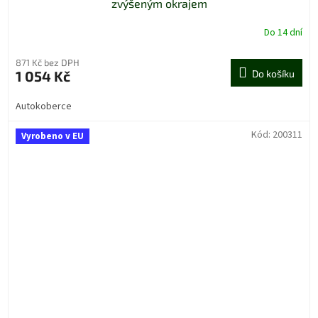
zvýšeným okrajem
Do 14 dní
871 Kč bez DPH
1 054 Kč
Do košíku
Autokoberce
Kód:
200311
Vyrobeno v EU