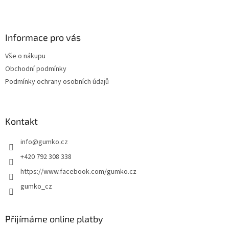
Z
p
i
á
s
p
u
a
Informace pro vás
t
Vše o nákupu
í
Obchodní podmínky
Podmínky ochrany osobních údajů
Kontakt
info
@
gumko.cz
+420 792 308 338
https://www.facebook.com/gumko.cz
gumko_cz
Přijímáme online platby