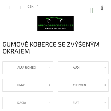
Přejít
na
CZK
NÁKUP
obsah
KOŠÍK
GUMOVÉ KOBERCE SE ZVÝŠENÝM
OKRAJEM
ALFA ROMEO
AUDI
BMW
CITROEN
DACIA
FIAT