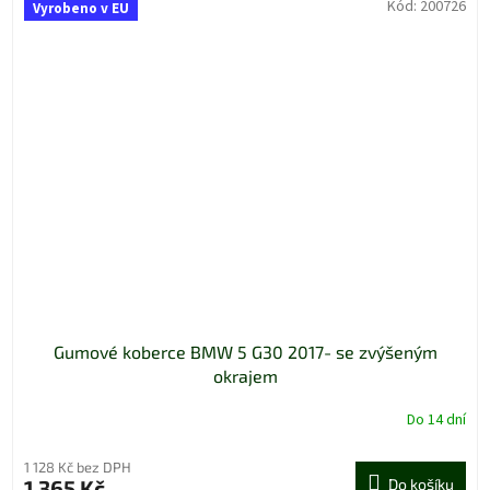
Kód:
200726
Vyrobeno v EU
Gumové koberce BMW 5 G30 2017- se zvýšeným
okrajem
Do 14 dní
1 128 Kč bez DPH
1 365 Kč
Do košíku