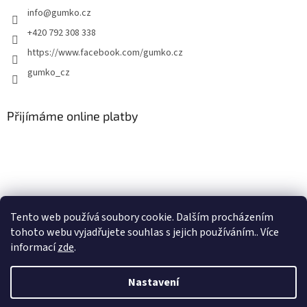
info
@
gumko.cz
+420 792 308 338
https://www.facebook.com/gumko.cz
gumko_cz
Přijímáme online platby
Vytvořil Shoptet
Tento web používá soubory cookie. Dalším procházením
tohoto webu vyjadřujete souhlas s jejich používáním.. Více
informací
zde
.
Copyright 2026
Autokoberce-zubri.cz
. Všechna práva vyhrazena.
Upravit nastavení cookies
Nastavení