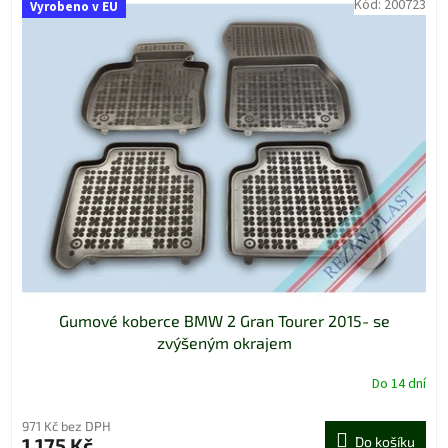
Kód:
200723
Vyrobeno v EU
Gumové koberce BMW 2 Gran Tourer 2015- se
zvýšeným okrajem
Do 14 dní
971 Kč bez DPH
1 175 Kč
Do košíku