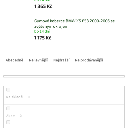
Do 14 dní
1 365 Kč
Gumové koberce BMW X5 E53 2000-2006 se
zvýšeným okrajem
Do 14 dní
1 175 Kč
Ř
a
Abecedně
Nejlevnější
Nejdražší
Nejprodávanější
z
e
n
í
p
r
Na skladě
0
o
d
u
Akce
0
k