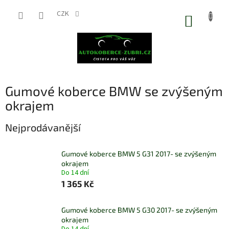
Přejít
na
CZK
NÁKUP
obsah
KOŠÍK
Gumové koberce BMW se zvýšeným
okrajem
Nejprodávanější
Gumové koberce BMW 5 G31 2017- se zvýšeným
okrajem
Do 14 dní
1 365 Kč
Gumové koberce BMW 5 G30 2017- se zvýšeným
okrajem