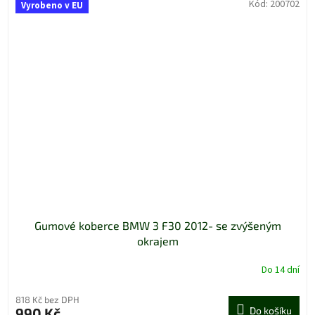
Kód:
200702
Vyrobeno v EU
Gumové koberce BMW 3 F30 2012- se zvýšeným
okrajem
Do 14 dní
818 Kč bez DPH
990 Kč
Do košíku