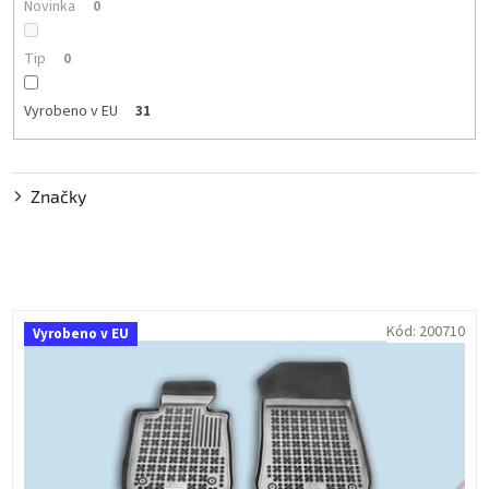
t
Novinka
0
ů
Tip
0
Vyrobeno v EU
31
Značky
V
Kód:
200710
Vyrobeno v EU
ý
p
i
s
p
r