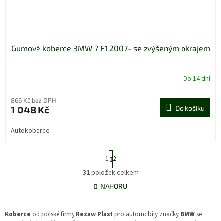
Gumové koberce BMW 7 F1 2007- se zvýšeným okrajem
Do 14 dní
866 Kč bez DPH
1 048 Kč
Do košíku
Autokoberce
S
1
2
t
r
31
položek celkem
O
á
v
NAHORU
n
l
k
á
o
v
d
Koberce
od polské firmy
Rezaw Plast
pro automobily značky
BMW
se