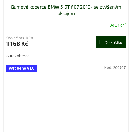
Gumové koberce BMW 5 GT F07 2010- se zvýšeným
okrajem
Do 14 dní
965 Kč bez DPH
1 168 Kč
Do košíku
Autokoberce
Kód:
200707
Vyrobeno v EU