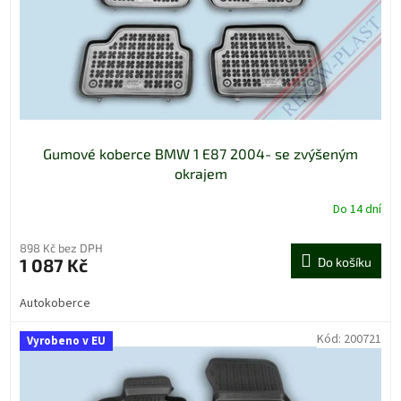
o
d
u
k
t
ů
Gumové koberce BMW 1 E87 2004- se zvýšeným
okrajem
Do 14 dní
898 Kč bez DPH
1 087 Kč
Do košíku
Autokoberce
Kód:
200721
Vyrobeno v EU