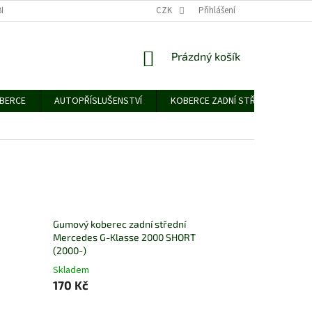
NÍCH ÚDAJŮ
CZK
Přihlášení
NÁKUPNÍ
Prázdný košík
KOŠÍK
OBERCE
AUTOPŘÍSLUŠENSTVÍ
KOBERCE ZADNÍ STŘEDNÍ
G
Gumový koberec zadní střední
Mercedes G-Klasse 2000 SHORT
(2000-)
Skladem
170 Kč