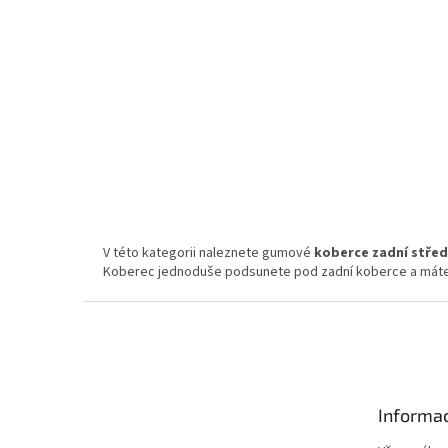
Klasse 2000 SHORT (2000-)
Skl
141 Kč bez DPH
170 Kč
Do koší
Gumový koberec zadní střední Mercedes G-Klasse 200
SHORT (2000-)
V této kategorii naleznete gumové
koberce zadní střed
Koberec jednoduše podsunete pod zadní koberce a máte
Z
á
p
a
t
Informac
í