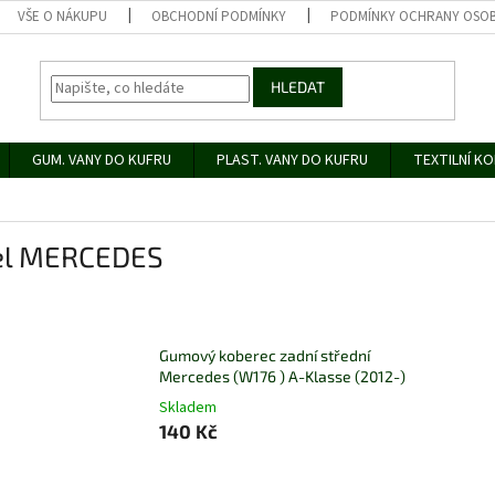
VŠE O NÁKUPU
OBCHODNÍ PODMÍNKY
PODMÍNKY OCHRANY OSOB
HLEDAT
GUM. VANY DO KUFRU
PLAST. VANY DO KUFRU
TEXTILNÍ K
nel MERCEDES
Gumový koberec zadní střední
Mercedes (W176 ) A-Klasse (2012-)
Skladem
140 Kč