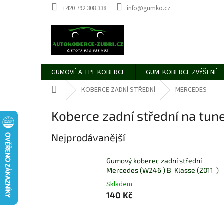
Přejít
+420 792 308 338
info@gumko.cz
na
obsah
GUMOVÉ A TPE KOBERCE
GUM. KOBERCE ZVÝŠENÉ
Domů
KOBERCE ZADNÍ STŘEDNÍ
MERCEDES
Koberce zadní střední na tu
Nejprodávanější
Gumový koberec zadní střední
Mercedes (W246 ) B-Klasse (2011-)
Skladem
140 Kč