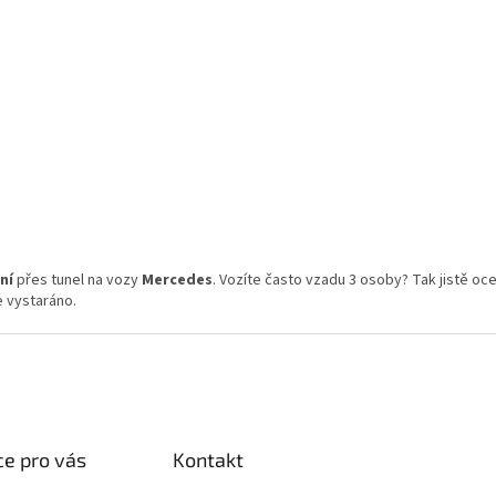
adem
ku
0
O
v
ní
přes tunel na vozy
Mercedes
. Vozíte často vzadu 3 osoby? Tak jistě oce
l
 vystaráno.
á
d
a
c
í
p
r
v
e pro vás
Kontakt
k