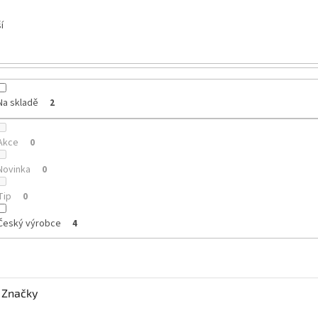
í
Na skladě
2
Akce
0
Novinka
0
Tip
0
Český výrobce
4
Značky