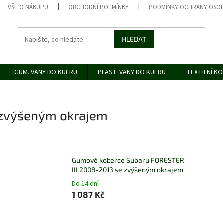
VŠE O NÁKUPU
OBCHODNÍ PODMÍNKY
PODMÍNKY OCHRANY OSOB
HLEDAT
GUM. VANY DO KUFRU
PLAST. VANY DO KUFRU
TEXTILNÍ K
zvýšeným okrajem
I
Gumové koberce Subaru FORESTER
III 2008-2013 se zvýšeným okrajem
Do 14 dní
1 087 Kč