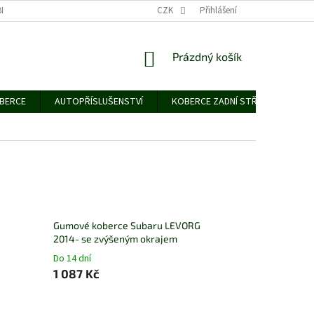
NÍCH ÚDAJŮ
CZK
Přihlášení
NÁKUPNÍ
Prázdný košík
KOŠÍK
OBERCE
AUTOPŘÍSLUŠENSTVÍ
KOBERCE ZADNÍ STŘEDNÍ
G
Gumové koberce Subaru LEVORG
2014- se zvýšeným okrajem
Do 14 dní
1 087 Kč