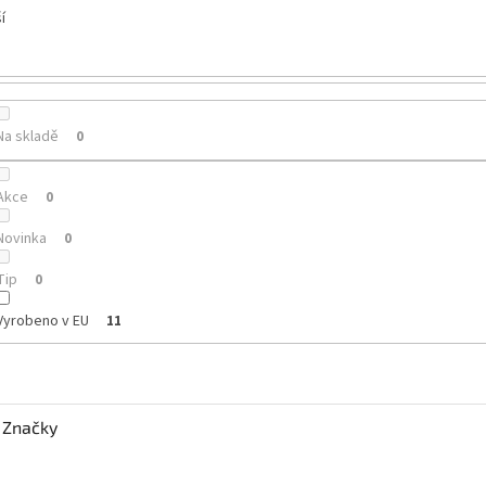
í
Na skladě
0
Akce
0
Novinka
0
Tip
0
Vyrobeno v EU
11
Značky