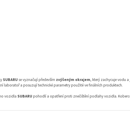
Gumové koberce Subaru XV 2012- se zvýšeným
okrajem
 dní
Do 14 dní
898 Kč bez DPH
ku
1 087 Kč
Do košíku
Autokoberce
O
v
ky
SUBARU
se vyznačují především
zvýšeným okrajem
, který zachycuje vodu a j
l
stní laboratoř a posuzují technické parametry použité ve finálních produktech.
á
d
ho vozidla
SUBARU
pohodlí a opatření proti znečištění podlahy vozidla. Koberce
a
c
í
p
r
v