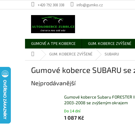
Přejít
+420 792 308 338
info@gumko.cz
na
obsah
GUMOVÉ A TPE KOBERCE
GUM. KOBERCE ZVÝŠENÉ
Domů
GUM. KOBERCE ZVÝŠENÉ
SUBARU
Gumové koberce SUBARU se 
Nejprodávanější
Gumové koberce Subaru FORESTER I
2003-2008 se zvýšeným okrajem
Do 14 dní
1 087 Kč
Ř