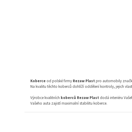
Gumové koberce Subaru WRX STI 2014- se
zvýšeným okrajem
Do 14
898 Kč bez DPH
1 087 Kč
Do koší
Autokoberce
Koberce
od polské firmy
Rezaw Plast
pro automobily znač
Na kvalitu těchto koberců dohlíží oddělení kontroly, jejich vla
Výrobce kvalitních
koberců Rezaw Plast
dodá interiéru Vaše
Vašeho auta zajistí maximalní stabilitu koberce.
Z
á
p