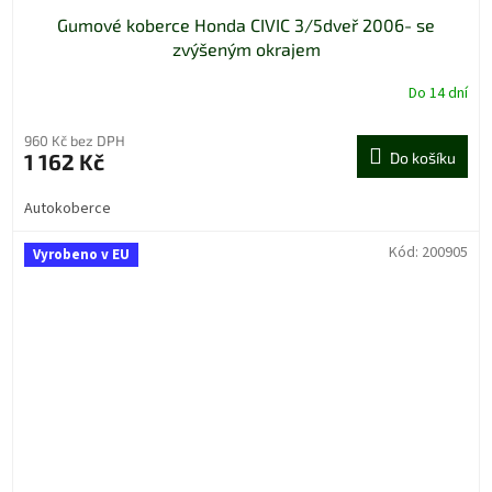
Gumové koberce Honda CIVIC 3/5dveř 2006- se
zvýšeným okrajem
Do 14 dní
960 Kč bez DPH
1 162 Kč
Do košíku
Autokoberce
Kód:
200905
Vyrobeno v EU