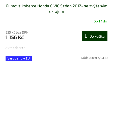
Gumové koberce Honda CIVIC Sedan 2012- se zvýšeným
okrajem
Do 14 dní
955 Kč bez DPH
1 156 Kč
Do košíku
Autokoberce
Kód:
200917/9430
Vyrobeno v EU