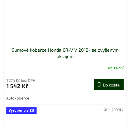
Gumové koberce Honda CR-V V 2018- se zvýšeným
okrajem
Do 14 dní
1 274 Kč bez DPH
1 542 Kč
Do košíku
Autokoberce
Kód:
200912
Vyrobeno v EU