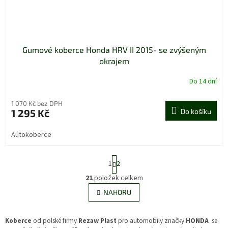
Gumové koberce Honda HRV II 2015- se zvýšeným
okrajem
Do 14 dní
1 070 Kč bez DPH
1 295 Kč
Do košíku
Autokoberce
S
1
2
t
r
21
položek celkem
O
á
v
NAHORU
n
l
k
á
o
v
d
Koberce
od polské firmy
Rezaw Plast
pro automobily značky
HONDA
se