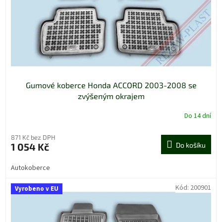
o
d
u
k
t
ů
Gumové koberce Honda ACCORD 2003-2008 se
zvýšeným okrajem
Do 14 dní
871 Kč bez DPH
1 054 Kč
Do košíku
Autokoberce
Kód:
200901
Vyrobeno v EU