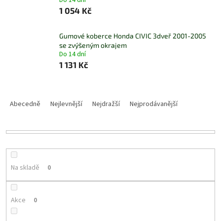
Do 14 dní
1 054 Kč
Gumové koberce Honda CIVIC 3dveř 2001-2005
se zvýšeným okrajem
Do 14 dní
1 131 Kč
Ř
a
Abecedně
Nejlevnější
Nejdražší
Nejprodávanější
z
e
n
í
p
r
Na skladě
0
o
d
u
Akce
0
k