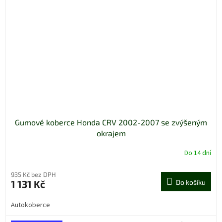
Gumové koberce Honda CRV 2002-2007 se zvýšeným
okrajem
Do 14 dní
Průměrné
hodnocení
produktu
935 Kč bez DPH
je
1 131 Kč
Do košíku
5,0
z
Autokoberce
5
hvězdiček.