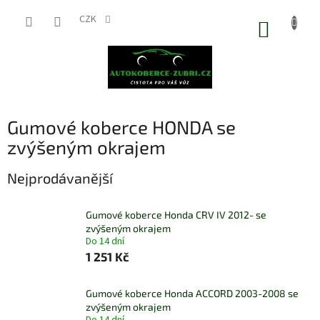
Přejít
na
CZK
NÁKUP
obsah
KOŠÍK
Gumové koberce HONDA se
zvýšeným okrajem
Nejprodávanější
Gumové koberce Honda CRV IV 2012- se
zvýšeným okrajem
Do 14 dní
1 251 Kč
Gumové koberce Honda ACCORD 2003-2008 se
zvýšeným okrajem