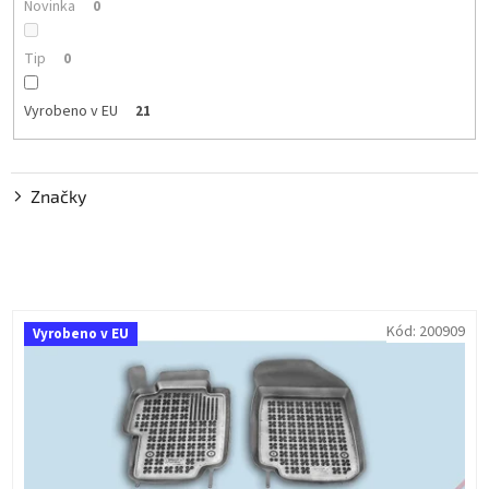
t
Novinka
0
ů
Tip
0
Vyrobeno v EU
21
Značky
V
Kód:
200909
Vyrobeno v EU
ý
p
i
s
p
r