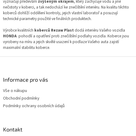
á
a
vyznačují především
zvýšeným okrajem
, který zachycuje vodu a jiné
n
c
nečistoty v koberci, a tak nedochází ke znečištění interiéru. Na kvalitu těchto
í
í
koberců dohlíží oddělení kontroly, jejich vlastní laboratoř a posuzují
p
technické parametry použité ve finálních produktech.
r
v
Výrobce kvalitních
koberců Rezaw Plast
dodá interiéru Vašeho vozidla
k
HONDA
pohodlí a opatření proti znečištění podlahy vozidla. Koberce jsou
y
vyrobeny na míru a jejich skvělé usazení k podlaze Vašeho auta zajistí
v
maximalní stabilitu koberce.
ý
Z
p
i
á
s
p
u
a
Informace pro vás
t
Vše o nákupu
í
Obchodní podmínky
Podmínky ochrany osobních údajů
Kontakt