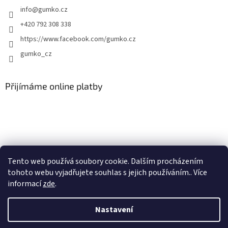
info
@
gumko.cz
+420 792 308 338
https://www.facebook.com/gumko.cz
gumko_cz
Přijímáme online platby
Vytvořil Shoptet
Tento web používá soubory cookie. Dalším procházením
tohoto webu vyjadřujete souhlas s jejich používáním.. Více
informací
zde
.
Copyright 2026
Autokoberce-zubri.cz
. Všechna práva vyhrazena.
Upravit nastavení cookies
Nastavení