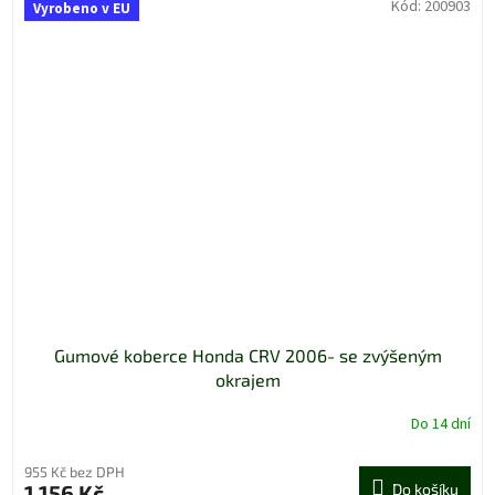
Kód:
200903
Vyrobeno v EU
Gumové koberce Honda CRV 2006- se zvýšeným
okrajem
Do 14 dní
955 Kč bez DPH
1 156 Kč
Do košíku