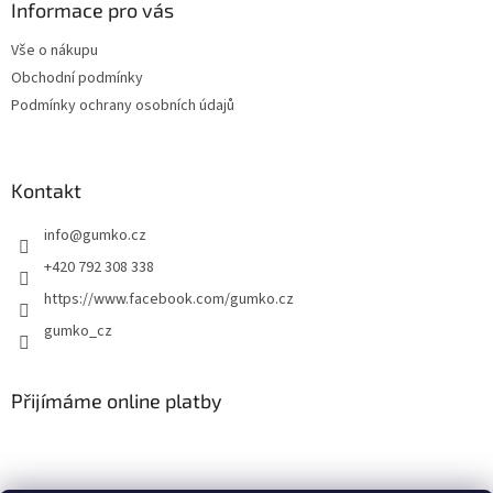
a
Informace pro vás
t
Vše o nákupu
í
Obchodní podmínky
Podmínky ochrany osobních údajů
Kontakt
info
@
gumko.cz
+420 792 308 338
https://www.facebook.com/gumko.cz
gumko_cz
Přijímáme online platby