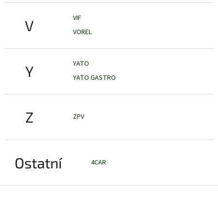
VIF
V
VOREL
YATO
Y
YATO GASTRO
Z
ZPV
Ostatní
4CAR
Z
á
p