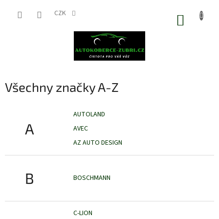
Přejít
na
CZK
NÁKUP
obsah
KOŠÍK
Všechny značky A-Z
AUTOLAND
A
AVEC
AZ AUTO DESIGN
B
BOSCHMANN
C-LION