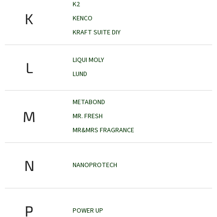
K2
K
KENCO
KRAFT SUITE DIY
LIQUI MOLY
L
LUND
METABOND
M
MR. FRESH
MR&MRS FRAGRANCE
N
NANOPROTECH
P
POWER UP