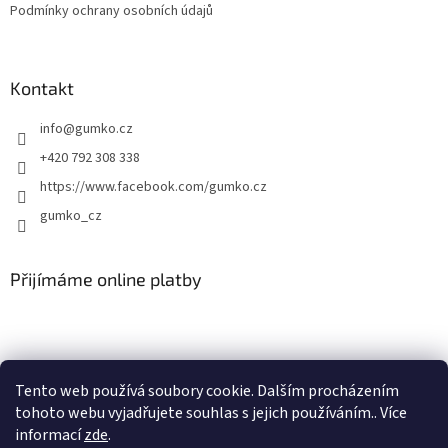
Podmínky ochrany osobních údajů
Kontakt
info
@
gumko.cz
+420 792 308 338
https://www.facebook.com/gumko.cz
gumko_cz
Přijímáme online platby
Tento web používá soubory cookie. Dalším procházením
tohoto webu vyjadřujete souhlas s jejich používáním.. Více
Vytvořil Shoptet
informací
zde
.