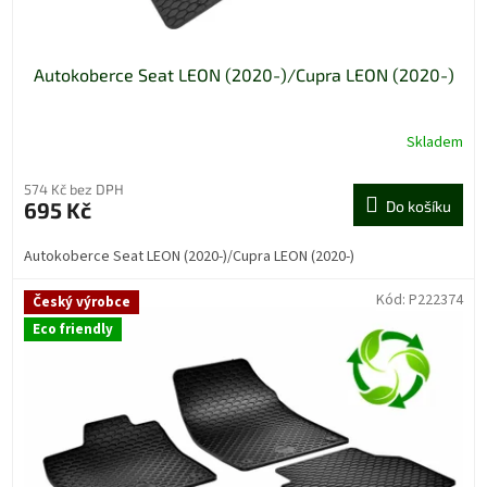
ů
Autokoberce Seat LEON (2020-)/Cupra LEON (2020-)
Skladem
Průměrné
hodnocení
produktu
574 Kč bez DPH
je
695 Kč
Do košíku
5,0
z
Autokoberce Seat LEON (2020-)/Cupra LEON (2020-)
5
hvězdiček.
Kód:
P222374
Český výrobce
Eco friendly