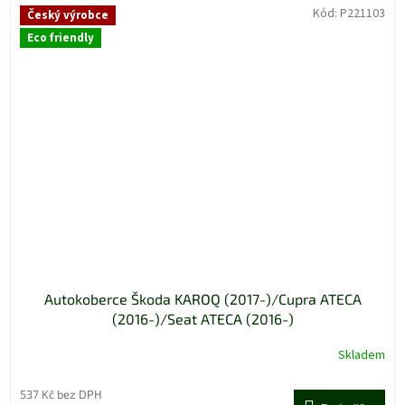
Kód:
P221103
Český výrobce
Eco friendly
Autokoberce Škoda KAROQ (2017-)/Cupra ATECA
(2016-)/Seat ATECA (2016-)
Skladem
Průměrné
hodnocení
produktu
537 Kč bez DPH