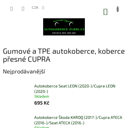
Přejít
na
CZK
NÁKUP
obsah
KOŠÍK
Gumové a TPE autokoberce, koberce
přesné CUPRA
Nejprodávanější
Autokoberce Seat LEON (2020-)/Cupra LEON
(2020-)
Skladem
695 Kč
Autokoberce Škoda KAROQ (2017-)/Cupra ATECA
(2016-)/Seat ATECA (2016-)