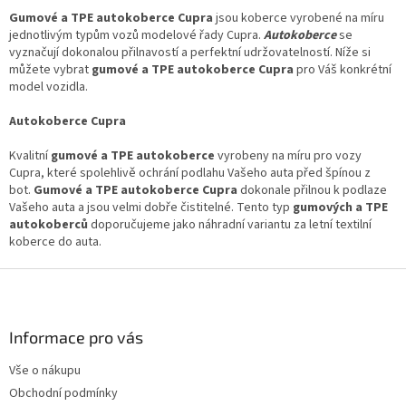
l
Gumové a TPE autokoberce Cupra
jsou koberce vyrobené na míru
á
jednotlivým typům vozů modelové řady Cupra.
Autokoberce
se
d
vyznačují dokonalou přilnavostí a perfektní udržovatelností. Níže si
a
můžete vybrat
gumové a TPE autokoberce Cupra
pro Váš konkrétní
c
model vozidla.
í
p
Autokoberce Cupra
r
v
Kvalitní
gumové a TPE autokoberce
vyrobeny na míru pro vozy
k
Cupra, které spolehlivě ochrání podlahu Vašeho auta před špínou z
y
bot.
Gumové a TPE autokoberce Cupra
dokonale přilnou k podlaze
v
Vašeho auta a jsou velmi dobře čistitelné. Tento typ
gumových a TPE
ý
autokoberců
doporučujeme jako náhradní variantu za letní textilní
p
koberce do auta.
i
s
Z
u
á
p
a
Informace pro vás
t
Vše o nákupu
í
Obchodní podmínky