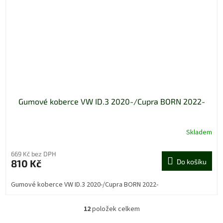
Gumové koberce VW ID.3 2020-/Cupra BORN 2022-
Skladem
669 Kč bez DPH
810 Kč
Do košíku
Gumové koberce VW ID.3 2020-/Cupra BORN 2022-
12
položek celkem
O
v