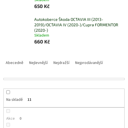
Skladem
650 Kč
Autokoberce Škoda OCTAVIA III (2013-
2019)/OCTAVIA IV (2020-)/Cupra FORMENTOR
(2020-)
Skladem
660 Kč
Ř
a
Abecedně
Nejlevnější
Nejdražší
Nejprodávanější
z
e
n
í
p
r
Na skladě
11
o
d
u
Akce
0
k