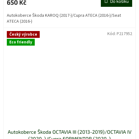
je
650 Kč
Do košíku
5,0
z
Autokoberce Škoda KAROQ (2017-)/Cupra ATECA (2016-)/Seat
5
ATECA (2016-)
hvězdiček.
Kód:
P217952
Český výrobce
Eco friendly
Autokoberce Škoda OCTAVIA III (2013-2019)/OCTAVIA IV
(2020-)/Cupra FORMENTOR (2020-)