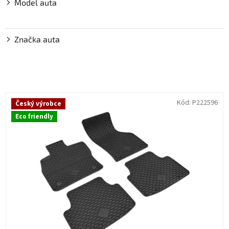
Model auta
Značka auta
V
Kód:
P222596
Český výrobce
ý
Eco friendly
p
i
s
p
r
o
d
u
k
t