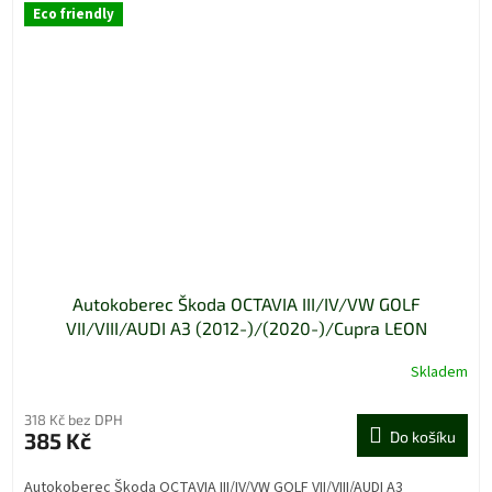
Eco friendly
Autokoberec Škoda OCTAVIA III/IV/VW GOLF
VII/VIII/AUDI A3 (2012-)/(2020-)/Cupra LEON
(2020-)/Seat LEON (2012-)/(2020-) přední - jen řidič
Skladem
318 Kč bez DPH
385 Kč
Do košíku
Autokoberec Škoda OCTAVIA III/IV/VW GOLF VII/VIII/AUDI A3