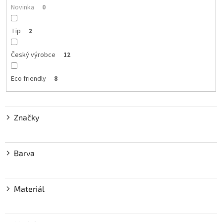
t
Novinka
0
ů
Tip
2
Český výrobce
12
Eco friendly
8
Značky
Barva
Materiál