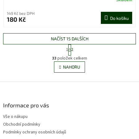
Skladem
149 Kč bez DPH
180 Kč
Do košíku
NAČÍST 15 DALŠÍCH
S
1
2
t
O
r
33
položek celkem
v
á
l
NAHORU
n
á
k
d
o
v
Z
a
á
c
á
n
í
p
í
p
a
Informace pro vás
r
t
v
Vše o nákupu
í
k
Obchodní podmínky
y
v
Podmínky ochrany osobních údajů
ý