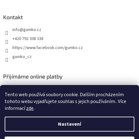
p
i
s
Kontakt
u
info
@
gumko.cz
+420 792 308 338
https://www.facebook.com/gumko.cz
gumko_cz
Přijímáme online platby
Tento web používá soubory cookie. Dalším procházením
tohoto webu vyjadřujete souhlas s jejich používáním.. Více
informací
zde
.
Vytvořil Shoptet
Nastavení
Copyright 2026
Autokoberce-zubri.cz
. Všechna práva vyhrazena.