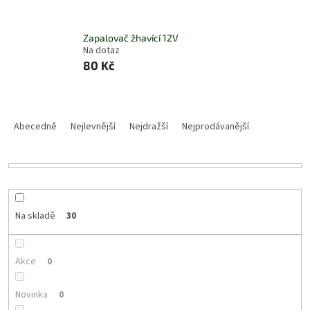
Zapalovač žhavící 12V
Na dotaz
80 Kč
Ř
a
Abecedně
Nejlevnější
Nejdražší
Nejprodávanější
z
e
n
í
p
r
Na skladě
30
o
d
u
Akce
0
k
t
Novinka
0
ů