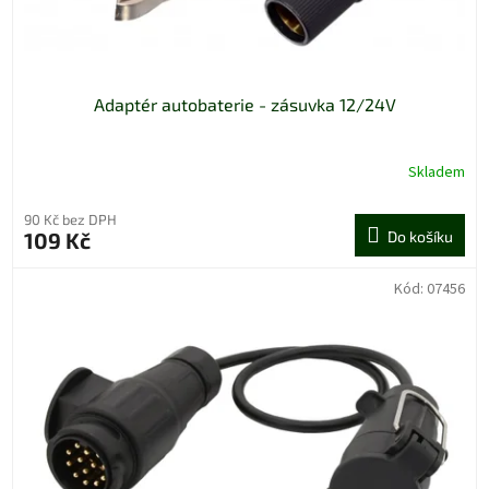
t
ů
Adaptér autobaterie - zásuvka 12/24V
Skladem
90 Kč bez DPH
109 Kč
Do košíku
Kód:
07456