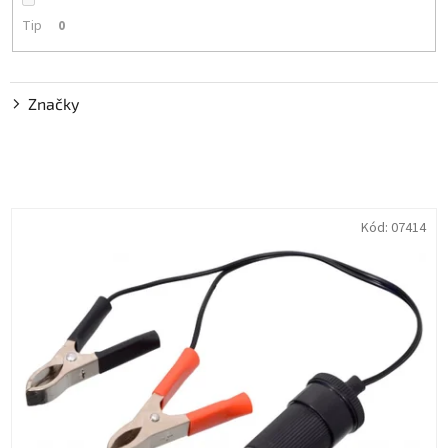
Tip
0
Značky
V
Kód:
07414
ý
p
i
s
p
r
o
d
u
k