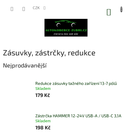
Přejít
na
CZK
NÁKUP
obsah
KOŠÍK
Zásuvky, zástrčky, redukce
Nejprodávanější
Redukce zásuvky tažného zařízení 13-7 pólů
Skladem
179 Kč
Zástrčka HAMMER 12-24V USB-A / USB-C 3,1A
Skladem
198 Kč