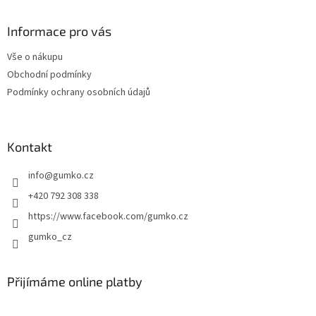
n
c
p
í
í
a
Informace pro vás
p
t
r
Vše o nákupu
í
v
Obchodní podmínky
k
y
Podmínky ochrany osobních údajů
v
ý
p
i
Kontakt
s
u
info
@
gumko.cz
+420 792 308 338
https://www.facebook.com/gumko.cz
gumko_cz
Přijímáme online platby