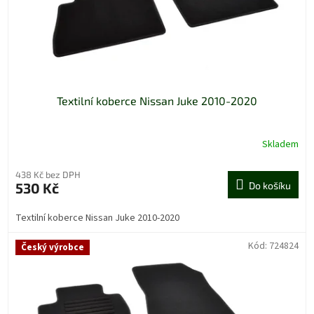
u
k
t
ů
Textilní koberce Nissan Juke 2010-2020
Skladem
438 Kč bez DPH
530 Kč
Do košíku
Textilní koberce Nissan Juke 2010-2020
Kód:
724824
Český výrobce