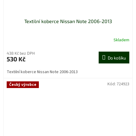
Textilní koberce Nissan Note 2006-2013
Skladem
Průměrné
hodnocení
produktu
438 Kč bez DPH
je
530 Kč
Do košíku
5,0
z
Textilní koberce Nissan Note 2006-2013
5
hvězdiček.
Kód:
724923
Český výrobce