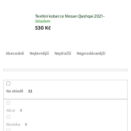
Textilní koberce Nissan Qashqai 2021-
Skladem
530 Kč
Ř
a
Abecedně
Nejlevnější
Nejdražší
Nejprodávanější
z
e
n
í
p
r
Na skladě
22
o
d
u
Akce
0
k
t
Novinka
0
ů