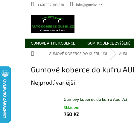
Přejít
+420 792 308 338
info@gumko.cz
na
obsah
GUMOVÉ A TPE KOBERCE
GUM. KOBERCE ZVÝŠENÉ
Domů
GUMOVÉ KOBERCE DO KUFRU UNI
AUDI
Gumové koberce do kufru AU
Nejprodávanější
Gumový koberec do kufru Audi A3
Skladem
750 Kč
Ř