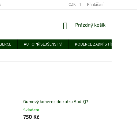
NÍCH ÚDAJŮ
CZK
Přihlášení
NÁKUPNÍ
Prázdný košík
KOŠÍK
OBERCE
AUTOPŘÍSLUŠENSTVÍ
KOBERCE ZADNÍ STŘEDNÍ
G
Gumový koberec do kufru Audi Q7
Skladem
750 Kč