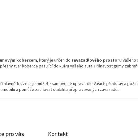
adem
Skladem
620 Kč bez DPH
620
ku
750 Kč
Do košíku
75
Gumový koberec do kufru Audi Q5
Gum
O
v
umovým kobercem
, který je určen do
zavazadlového prostoru
Vašeho a
l
out přesný tvar koberce pasující do kufru Vašeho auta. Přilnavost gumy z
á
d
a
ří hlavně to, že si je můžete samovolně upravit dle Vašich představ a po
c
omobilu a pomůže zachovat stabilitu přepravovaných zavazadel.
í
p
r
v
k
y
v
ý
e pro vás
Kontakt