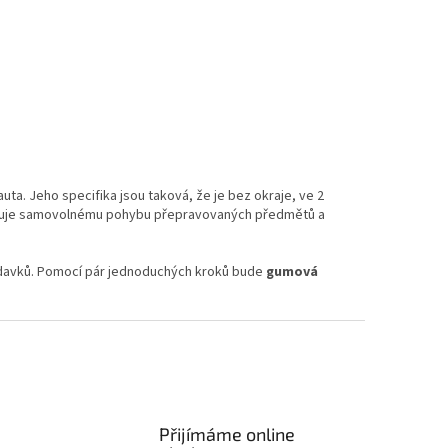
Skladem
 Kč bez DPH
0 Kč
Do košíku
ový koberec do kufru Audi Q7
uta. Jeho specifika jsou taková, že je bez okraje, ve 2
abraňuje samovolnému pohybu přepravovaných předmětů a
žadavků. Pomocí pár jednoduchých kroků bude
gumová
Přijímáme online