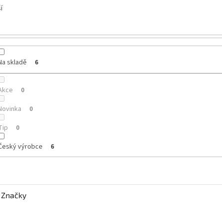
í
Na skladě
6
Akce
0
Novinka
0
Tip
0
Český výrobce
6
Značky