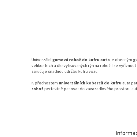
Skl
620 Kč bez DPH
750 Kč
Do koší
Gumový koberec do kufru Audi A8
Univerzální
gumová rohož do kufru auta
je obecným
g
velikostech a dle vylisovaných rýh na rohoži lze vyřízn
zaručuje snadnou údržbu kufru vozu.
K přednostem
univerzálních koberců do kufru
auta pat
rohož
perfektně pasovat do zavazadlového prostoru aut
Z
á
p
a
t
Informac
í