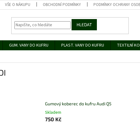
VŠE O NÁKUPU
OBCHODNÍ PODMÍNKY
PODMÍNKY OCHRANY OSOB
HLEDAT
GUM. VANY DO KUFRU
PLAST. VANY DO KUFRU
TEXTILNÍ K
DI
Gumový koberec do kufru Audi Q5
Skladem
750 Kč