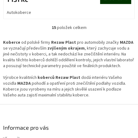
Autokoberce
15
položek celkem
O
v
l
Koberce
od polské firmy
Rezaw Plast
pro automobily značky
MAZDA
á
se vyznačují především
zvýšeným okrajem
, který zachycuje vodu a
d
jiné nečistoty v koberci, a tak nedochází ke znečištění interiéru. Na
a
kvalitu těchto koberců dohlíží oddělení kontroly, jejich vlastní laboratoř
c
a posuzují technické parametry použité ve finálních produktech.
í
p
Výrobce kvalitních
koberců Rezaw Plast
dodá interiéru Vašeho
r
vozidla
MAZDA
pohodlí a opatření proti znečištění podlahy vozidla.
v
Koberce jsou vyrobeny na míru a jejich skvělé usazení k podlaze
k
Vašeho auta zajistí maximalní stabilitu koberce.
y
v
Z
ý
á
p
p
i
a
Informace pro vás
s
t
u