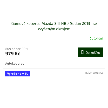
Gumové koberce Mazda 3 III HB / Sedan 2013- se
zvýšeným okrajem
Do 14 dní
809 Kč bez DPH
979 Kč
Do košíku
Autokoberce
Kód:
200804
Vyrobeno v EU