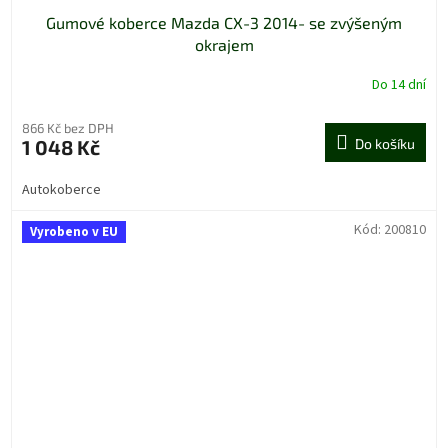
Gumové koberce Mazda CX-3 2014- se zvýšeným
okrajem
Do 14 dní
866 Kč bez DPH
1 048 Kč
Do košíku
Autokoberce
Kód:
200810
Vyrobeno v EU