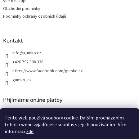
Vše o nákupu
í
Obchodní podmínky
Podmínky ochrany osobních údajů
Kontakt
info
@
gumko.cz
+420 792 308 338
https://www.facebook.com/gumko.cz
gumko_cz
Přijímáme online platby
Tento web používá soubory cookie. Dalším procházením
tohoto webu vyjadřujete souhlas s jejich používáním.. Více
informací
zde
.