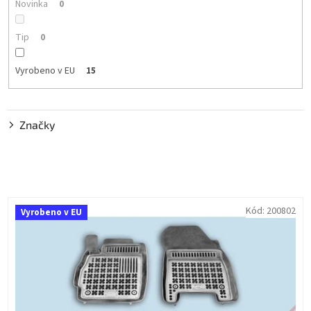
t
Novinka
0
ů
Tip
0
Vyrobeno v EU
15
Značky
V
Kód:
200802
Vyrobeno v EU
ý
p
i
s
p
r