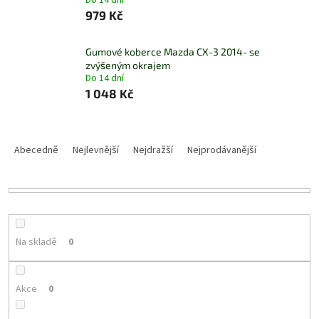
Do 14 dní
979 Kč
Gumové koberce Mazda CX-3 2014- se
zvýšeným okrajem
Do 14 dní
1 048 Kč
Ř
a
Abecedně
Nejlevnější
Nejdražší
Nejprodávanější
z
e
n
í
p
r
Na skladě
0
o
d
u
Akce
0
k