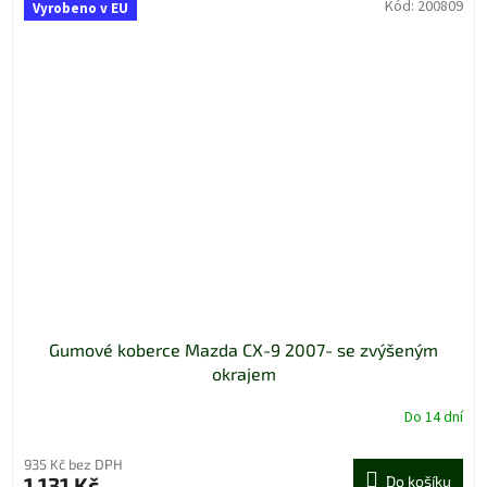
Kód:
200809
Vyrobeno v EU
Gumové koberce Mazda CX-9 2007- se zvýšeným
okrajem
Do 14 dní
935 Kč bez DPH
1 131 Kč
Do košíku