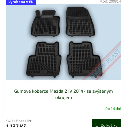
Kód:
200814
Vyrobeno v EU
Gumové koberce Mazda 2 IV 2014- se zvýšeným
okrajem
Do 14 dní
940 Kč bez DPH
1 137 Kč
Do košíku