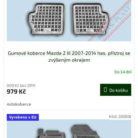
o
d
u
k
t
ů
Gumové koberce Mazda 2 III 2007-2014 has. přístroj se
zvýšeným okrajem
Do 14 dní
809 Kč bez DPH
979 Kč
Do košíku
Autokoberce
Kód:
200808
Vyrobeno v EU