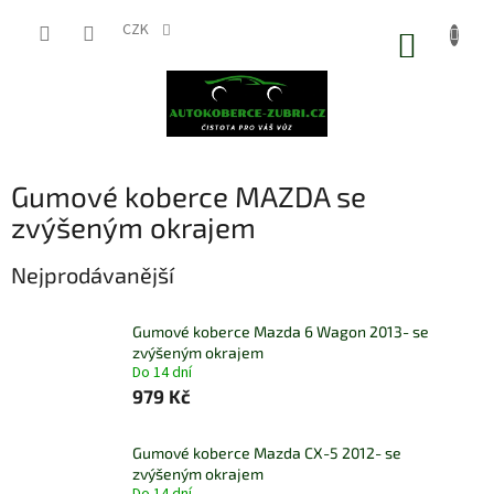
Přejít
na
CZK
NÁKUP
obsah
KOŠÍK
Gumové koberce MAZDA se
zvýšeným okrajem
Nejprodávanější
Gumové koberce Mazda 6 Wagon 2013- se
zvýšeným okrajem
Do 14 dní
979 Kč
Gumové koberce Mazda CX-5 2012- se
zvýšeným okrajem