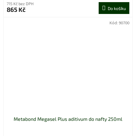
715 Kč bez DPH
865 Kč
Do košíku
Kód:
90700
Metabond Megasel Plus aditivum do nafty 250ml