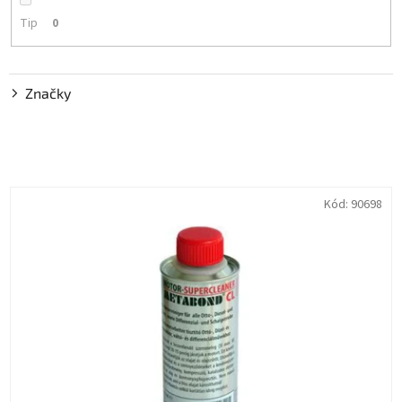
Tip
0
Značky
V
Kód:
90698
ý
p
i
s
p
r
o
d
u
k