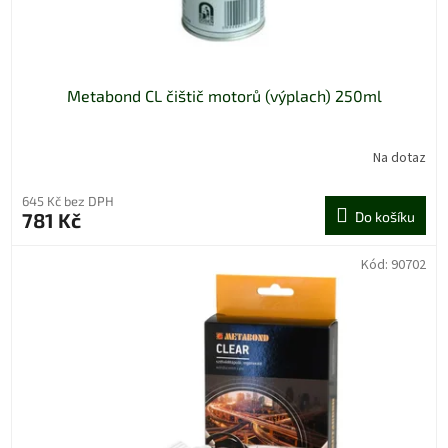
t
ů
Metabond CL čištič motorů (výplach) 250ml
Na dotaz
645 Kč bez DPH
781 Kč
Do košíku
Kód:
90702