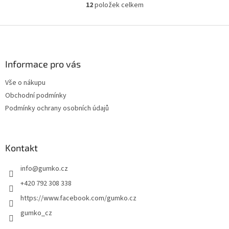
12
položek celkem
O
v
l
Z
á
á
d
p
a
a
Informace pro vás
c
t
í
Vše o nákupu
í
p
Obchodní podmínky
r
v
Podmínky ochrany osobních údajů
k
y
v
ý
Kontakt
p
i
info
@
gumko.cz
s
+420 792 308 338
u
https://www.facebook.com/gumko.cz
gumko_cz