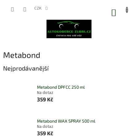
Přejít
na
CZK
NÁKUP
obsah
KOŠÍK
Metabond
Nejprodávanější
Metabond DPFCC 250 ml
Na dotaz
359 Kč
Metabond WAX SPRAY 500 ml
Na dotaz
359 Kč