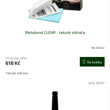
Metabond CLEAR - tekuté stěrače
Na dotaz
511 Kč bez DPH
618 Kč
Do košíku
Tekuté stěrače
Kód:
90707