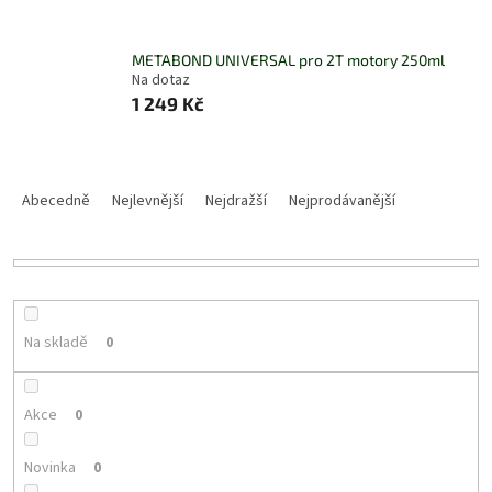
METABOND UNIVERSAL pro 2T motory 250ml
Na dotaz
1 249 Kč
Ř
a
Abecedně
Nejlevnější
Nejdražší
Nejprodávanější
z
e
n
í
p
r
Na skladě
0
o
d
u
Akce
0
k
t
Novinka
0
ů