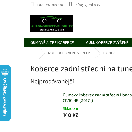
Přejít
+420 792 308 338
info@gumko.cz
na
obsah
GUMOVÉ A TPE KOBERCE
GUM. KOBERCE ZVÝŠENÉ
Domů
KOBERCE ZADNÍ STŘEDNÍ
HONDA
Koberce zadní střední na tu
Nejprodávanější
Gumový koberec zadní střední Honda
CIVIC HB (2017-)
Skladem
140 Kč
Ř