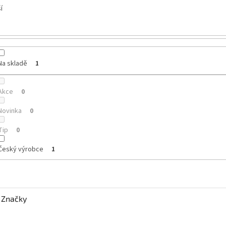
í
Na skladě
1
Akce
0
Novinka
0
Tip
0
Český výrobce
1
Značky