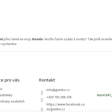
ku
O
v
ní
přes tunel na vozy
Honda
. Vozíte často vzadu 3 osoby? Tak jistě ocenít
l
 vystaráno.
á
d
a
c
í
p
r
v
e pro vás
Kontakt
k
y
pu
info
@
gumko.cz
v
Horní 847,
podmínky
+420 792 308 338
ý
chrany osobních
p
https://www.facebook.co
i
m/gumko.cz