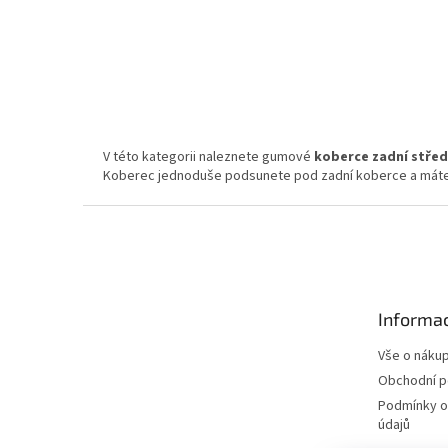
116 Kč bez DPH
140 Kč
Do koší
Gumový koberec zadní střední Honda CIVIC HB (2017-)
V této kategorii naleznete gumové
koberce zadní střed
Koberec jednoduše podsunete pod zadní koberce a máte
Z
á
p
a
t
Informac
í
Vše o náku
Obchodní 
Podmínky o
údajů