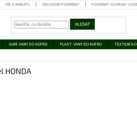
VŠE O NÁKUPU
OBCHODNÍ PODMÍNKY
PODMÍNKY OCHRANY OSOB
HLEDAT
GUM. VANY DO KUFRU
PLAST. VANY DO KUFRU
TEXTILNÍ K
nel HONDA