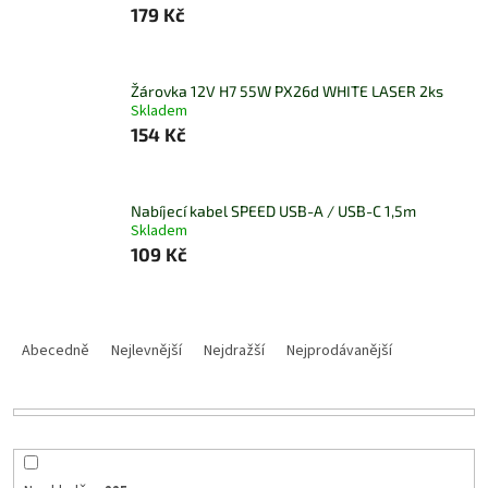
179 Kč
Žárovka 12V H7 55W PX26d WHITE LASER 2ks
Skladem
154 Kč
Nabíjecí kabel SPEED USB-A / USB-C 1,5m
Skladem
109 Kč
Ř
a
Abecedně
Nejlevnější
Nejdražší
Nejprodávanější
z
e
n
í
p