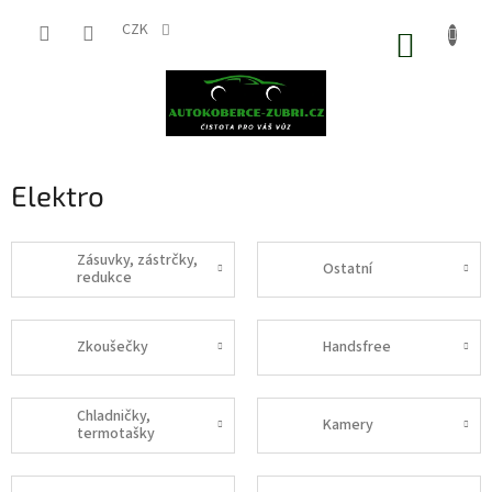
Přejít
na
CZK
NÁKUP
obsah
KOŠÍK
Elektro
Zásuvky, zástrčky,
Ostatní
redukce
Zkoušečky
Handsfree
Chladničky,
Kamery
termotašky