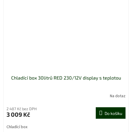
Chladící box 30litrů RED 230/12V display s teplotou
Na dotaz
2 487 Kč bez DPH
3 009 Kč
Do košíku
Chladící box