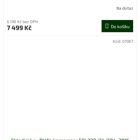
Na dotaz
6 198 Kč bez DPH
7 499 Kč
Do košíku
Kód:
07087