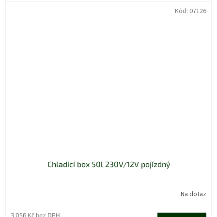
Kód:
07126
Chladící box 50l 230V/12V pojízdný
Na dotaz
3 056 Kč bez DPH