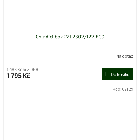
Chladící box 22l 230V/12V ECO
Na dotaz
1 483 Kč bez DPH
1 795 Kč
Do košíku
Kód:
07129