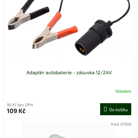
p
r
o
d
u
k
t
ů
Adaptér autobaterie - zásuvka 12/24V
Skladem
90 Kč bez DPH
109 Kč
Do košíku
Kód:
07504