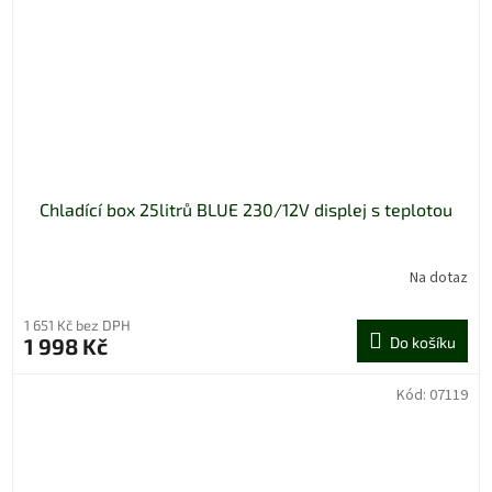
Chladící box 25litrů BLUE 230/12V displej s teplotou
Na dotaz
1 651 Kč bez DPH
1 998 Kč
Do košíku
Kód:
07119