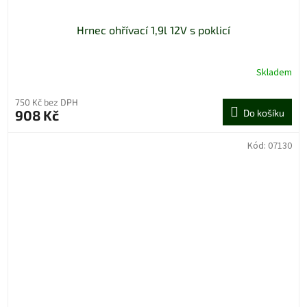
Hrnec ohřívací 1,9l 12V s poklicí
Skladem
750 Kč bez DPH
908 Kč
Do košíku
Kód:
07130