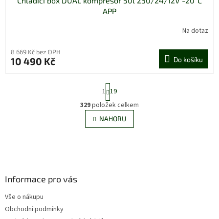
Chladící box DUAL kompresor 50l 230/24/12V -20°C
APP
Na dotaz
8 669 Kč bez DPH
10 490 Kč
Do košíku
S
1
19
t
r
329
položek celkem
O
á
v
NAHORU
n
l
k
á
o
v
Z
d
á
a
á
n
c
p
í
í
a
Informace pro vás
p
t
r
Vše o nákupu
í
v
Obchodní podmínky
k