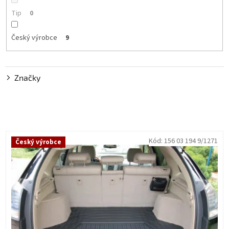
Tip
0
Český výrobce
9
Značky
V
Kód:
156 03 194 9/1271
Český výrobce
ý
p
i
s
p
r
o
d