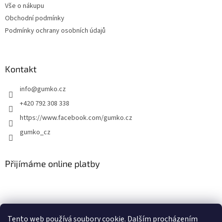
Vše o nákupu
í
Obchodní podmínky
Podmínky ochrany osobních údajů
Kontakt
info
@
gumko.cz
+420 792 308 338
https://www.facebook.com/gumko.cz
gumko_cz
Přijímáme online platby
Tento web používá soubory cookie. Dalším procházením