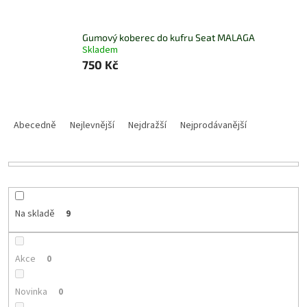
Gumový koberec do kufru Seat MALAGA
Skladem
750 Kč
Ř
a
Abecedně
Nejlevnější
Nejdražší
Nejprodávanější
z
e
n
í
p
r
Na skladě
9
o
d
u
Akce
0
k
t
Novinka
0
ů