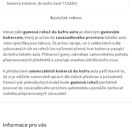
Gumový koberec do kufru Seat TOLEDO
9
položek celkem
O
v
l
Univerzální
gumová rohož do kufru auta
je obecným
gumovým
á
kobercem
, který je určen do
zavazadlového prostoru
Vašeho auta.
d
Jeho specifika jsou taková, že je bez okraje, ve 2 velikostech a dle
a
vylisovaných rýh na rohoži lze vyříznout přesný tvar koberce pasující
c
do kufru Vašeho auta. Přilnavost gumy zabraňuje samovolnému pohybu
í
přepravovaných předmětů a zaručuje snadnou údržbu kufru vozu.
p
r
K přednostem
univerzálních koberců do kufru
auta patří hlavně to,
v
že si je můžete samovolně upravit dle Vašich představ a požadavků.
k
Pomocí pár jednoduchých kroků bude
gumová rohož
perfektně
y
pasovat do zavazadlového prostoru automobilu a pomůže zachovat
v
stabilitu přepravovaných zavazadel.
ý
p
Z
i
á
s
p
u
a
Informace pro vás
t