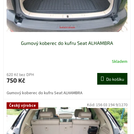
u
k
t
ů
Gumový koberec do kufru Seat ALHAMBRA
Skladem
620 Kč bez DPH
750 Kč
Do košíku
Gumový koberec do kufru Seat ALHAMBRA
Kód:
156 03 194 9/1270
Český výrobce