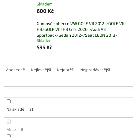
Skladem
600 Kč
Gumové koberce VW GOLF VII 2012-/GOLF VIII
HB/GOLF VIII HB GTE 2020-/Audi A3
Sportback/Sedan 2012-/Seat LEON 2013-
Skladem
595 Kč
Ř
a
Abecedně
Nejlevnější
Nejdražší
Nejprodávanější
z
e
n
í
p
r
Na skladě
51
o
d
u
Akce
0
k