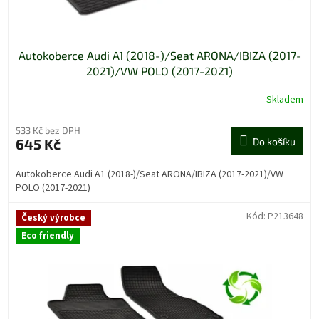
ů
Autokoberce Audi A1 (2018-)/Seat ARONA/IBIZA (2017-
2021)/VW POLO (2017-2021)
Skladem
533 Kč bez DPH
645 Kč
Do košíku
Autokoberce Audi A1 (2018-)/Seat ARONA/IBIZA (2017-2021)/VW
POLO (2017-2021)
Kód:
P213648
Český výrobce
Eco friendly