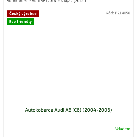
Autokoberce Audi A6 (2018-2024)/A7 (2018-)
Kód:
P214058
Český výrobce
Eco friendly
Autokoberce Audi A6 (C6) (2004-2006)
Skladem
Průměrné
hodnocení