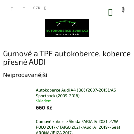
Přejít
na
CZK
NÁKUP
obsah
KOŠÍK
Gumové a TPE autokoberce, koberce
přesné AUDI
Nejprodávanější
Autokoberce Audi A4 (B8) (2007-2015)/A5
Sportback (2009-2016)
Skladem
660 Kč
Gumové koberce Škoda FABIA IV 2021-/VW
POLO 2017-/TAIGO 2021-/Audi A1 2019-/Seat
ARONA/IBIZA 2017-