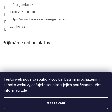
info
@
gumko.cz
+420 792 308 338
https://www.facebook.com/gumko.cz
gumko_cz
Přijímáme online platby
Vytvořil Shoptet
Tento web používá soubory cookie. Dalším procházením
tohoto webu vyjadřujete souhlas s jejich používáním.. Více
informací
zde
.
Copyright 2026
Autokoberce-zubri.cz
. Všechna práva vyhrazena.
Upravit nastavení cookies
Nastavení