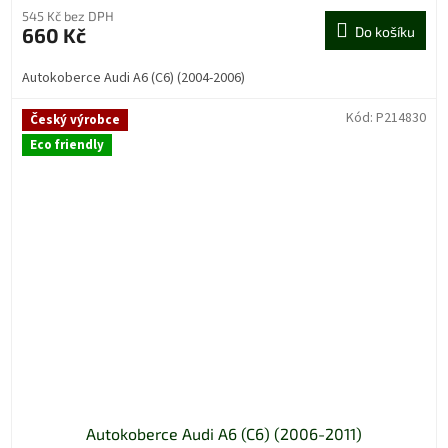
produktu
545 Kč bez DPH
je
660 Kč
Do košíku
5,0
z
Autokoberce Audi A6 (C6) (2004-2006)
5
hvězdiček.
Kód:
P214830
Český výrobce
Eco friendly
Autokoberce Audi A6 (C6) (2006-2011)