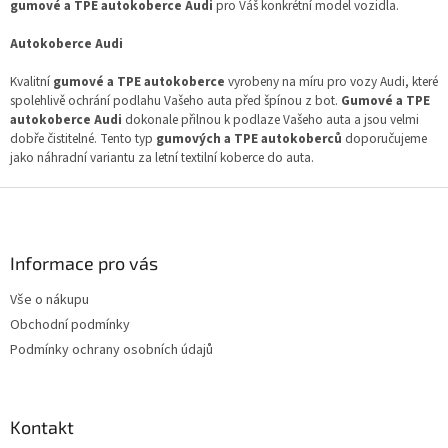
í
gumové a TPE autokoberce Audi
pro Váš konkrétní model vozidla.
p
r
Autokoberce Audi
v
k
Kvalitní
gumové a TPE autokoberce
vyrobeny na míru pro vozy Audi, které
y
spolehlivě ochrání podlahu Vašeho auta před špínou z bot.
Gumové a TPE
v
autokoberce Audi
dokonale přilnou k podlaze Vašeho auta a jsou velmi
ý
dobře čistitelné. Tento typ
gumových a TPE autokoberců
doporučujeme
p
jako náhradní variantu za letní textilní koberce do auta.
i
Z
s
u
á
p
a
Informace pro vás
t
Vše o nákupu
í
Obchodní podmínky
Podmínky ochrany osobních údajů
Kontakt