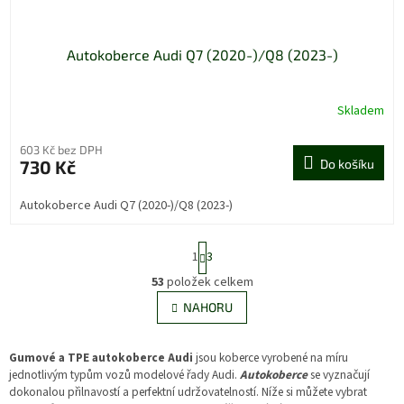
Autokoberce Audi Q7 (2020-)/Q8 (2023-)
Skladem
603 Kč bez DPH
730 Kč
Do košíku
Autokoberce Audi Q7 (2020-)/Q8 (2023-)
S
1
3
t
r
53
položek celkem
O
á
v
NAHORU
n
l
k
á
o
v
d
Gumové a TPE autokoberce Audi
jsou koberce vyrobené na míru
á
a
jednotlivým typům vozů modelové řady Audi.
Autokoberce
se vyznačují
n
c
dokonalou přilnavostí a perfektní udržovatelností. Níže si můžete vybrat
í