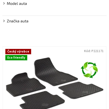
Model auta
Značka auta
V
Kód:
P221171
Český výrobce
ý
Eco friendly
p
i
s
p
r
o
d
u
k
t