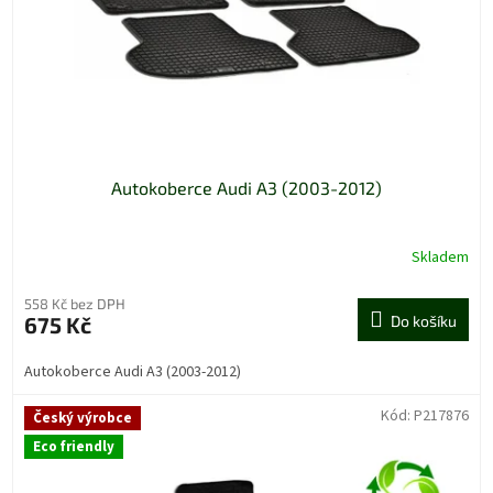
Autokoberce Audi A3 (2003-2012)
Skladem
Průměrné
hodnocení
produktu
558 Kč bez DPH
je
675 Kč
Do košíku
4,0
z
Autokoberce Audi A3 (2003-2012)
5
hvězdiček.
Kód:
P217876
Český výrobce
Eco friendly