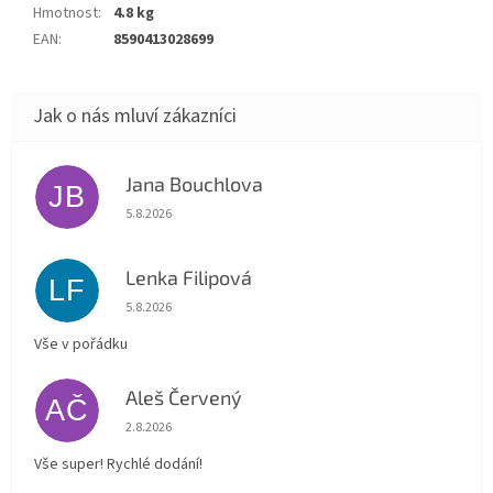
Hmotnost
:
4.8 kg
EAN
:
8590413028699
Jana Bouchlova
JB
Hodnocení obchodu je 5 z 5 hvězdiček.
5.8.2026
Lenka Filipová
LF
Hodnocení obchodu je 5 z 5 hvězdiček.
5.8.2026
Vše v pořádku
Aleš Červený
AČ
Hodnocení obchodu je 5 z 5 hvězdiček.
2.8.2026
Vše super! Rychlé dodání!