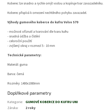
Koberec lze snadno a rychle omýt vodou a kopíruje tvar zavazadelníku.
Koberec přispívá k omezení nechtěného pohybu zavazadel.
Výhody gumového koberce do kufru Volvo S70
- možnost oříznutí a tvarování dle tvaru kufru
- snadná údžba a čístění
- celoroční použití
- zvýšený okraj v rozmezí 5 - 10 mm
Technické parametry:
Materiál: guma
Barva: černá
Rozměry: 1400x1080mm
Doplňkové parametry
Kategorie
:
GUMOVÉ KOBERCE DO KUFRU UNI
Záruka
:
2 roky