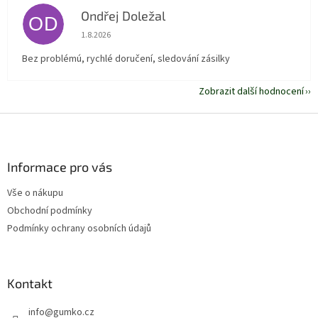
Ondřej Doležal
OD
Hodnocení obchodu je 5 z 5 hvězdiček.
1.8.2026
Bez problémú, rychlé doručení, sledování zásilky
Zobrazit další hodnocení
Z
á
p
a
Informace pro vás
t
Vše o nákupu
í
Obchodní podmínky
Podmínky ochrany osobních údajů
Kontakt
info
@
gumko.cz