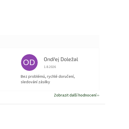
Ondřej Doležal
OD
 5 z 5 hvězdiček.
Hodnocení obchodu je 5 z 5 hvězdiček.
1.8.2026
Bez problémú, rychlé doručení,
sledování zásilky
Zobrazit další hodnocení