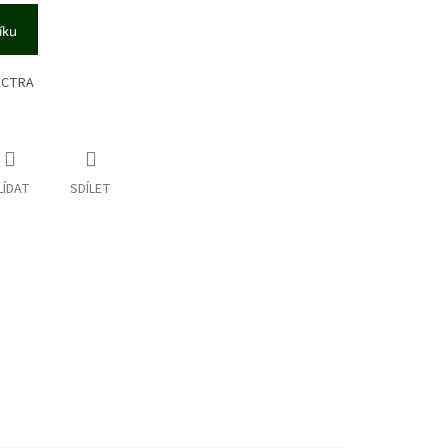
íku
ECTRA
LÍDAT
SDÍLET