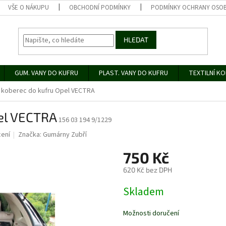
VŠE O NÁKUPU
OBCHODNÍ PODMÍNKY
PODMÍNKY OCHRANY OSOB
HLEDAT
GUM. VANY DO KUFRU
PLAST. VANY DO KUFRU
TEXTILNÍ K
koberec do kufru Opel VECTRA
el VECTRA
156 03 194 9/1229
ení
Značka:
Gumárny Zubří
750 Kč
620 Kč bez DPH
Měrná
Skladem
cena:
Možnosti doručení