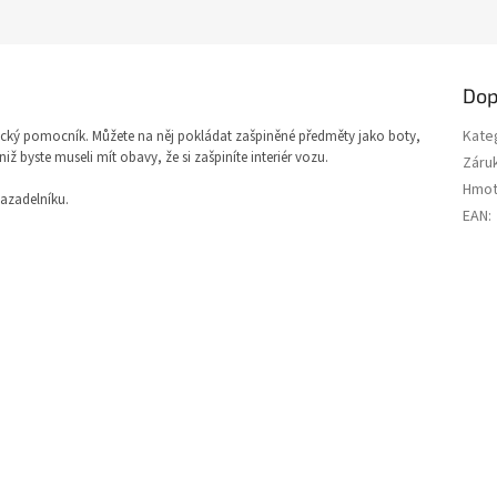
Dop
Kate
cký pomocník. Můžete na něj pokládat zašpiněné předměty jako boty,
ž byste museli mít obavy, že si zašpiníte interiér vozu.
Záru
Hmot
vazadelníku.
EAN
: