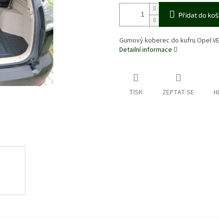
Přidat do koš
Gumový koberec do kufru Opel V
Detailní informace
TISK
ZEPTAT SE
H