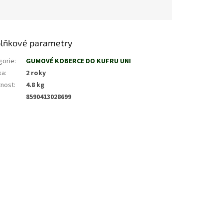
lňkové parametry
gorie
:
GUMOVÉ KOBERCE DO KUFRU UNI
ka
:
2 roky
nost
:
4.8 kg
8590413028699