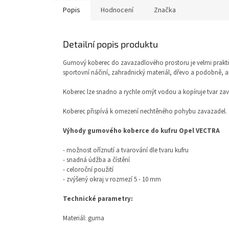
Popis
Hodnocení
Značka
Detailní popis produktu
Gumový koberec do zavazadlového prostoru je velmi prakti
sportovní náčiní, zahradnický materiál, dřevo a podobně, ani
Koberec lze snadno a rychle omýt vodou a kopíruje tvar za
Koberec přispívá k omezení nechtěného pohybu zavazadel.
Výhody gumového koberce do kufru Opel VECTRA
- možnost oříznutí a tvarování dle tvaru kufru
- snadná údžba a čístění
- celoroční použití
- zvýšený okraj v rozmezí 5 - 10 mm
Technické parametry:
Materiál: guma