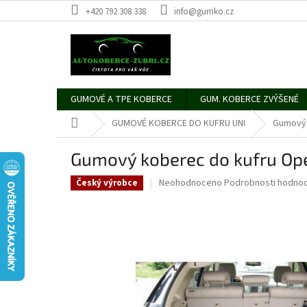
Přejít
+420 792 308 338
info@gumko.cz
na
obsah
GUMOVÉ A TPE KOBERCE
GUM. KOBERCE ZVÝŠENÉ
Domů
GUMOVÉ KOBERCE DO KUFRU UNI
Gumový 
Gumový koberec do kufru Op
Průměrné
Neohodnoceno
Podrobnosti hodnoc
Český výrobce
hodnocení
produktu
je
0,0
z
5
hvězdiček.