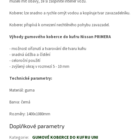
museli mít obavy, že si zašpiníte interiér vozu.
Koberec lze snadno a rychle omýt vodou a kopíruje tvar zavazadelníku.
Koberec přispívá k omezení nechtěného pohybu zavazadel.
Výhody gumového koberce do kufru Nissan PRIMERA
- možnost oříznutí a tvarování dle tvaru kufru
- snadná údžba a čístění
- celoroční použití
- zvýšený okraj v rozmezí 5 - 10 mm
Technické parametry:
Materiál: guma
Barva: černá
Rozměry: 1400x1080mm
Doplňkové parametry
Kategorie
:
GUMOVÉ KOBERCE DO KUFRU UNI