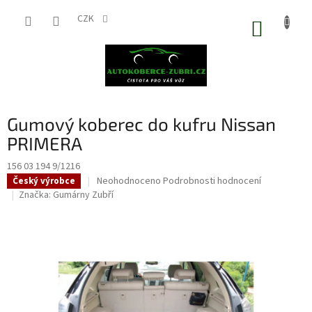
Přejít
na
CZK
NÁKUP
obsah
KOŠÍK
Gumový koberec do kufru Nissan
PRIMERA
156 03 194 9/1216
Průměrné
Neohodnoceno
Podrobnosti hodnocení
Český výrobce
hodnocení
Značka:
Gumárny Zubří
produktu
je
0,0
z
5
hvězdiček.