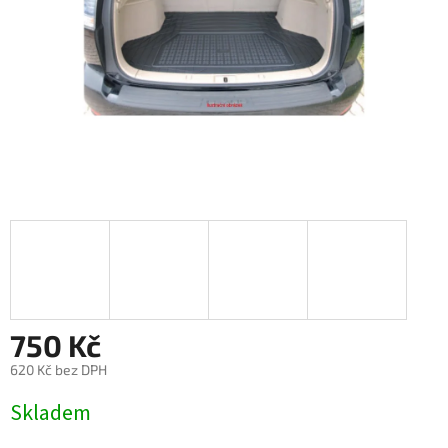
750 Kč
620 Kč bez DPH
Měrná
Skladem
cena: