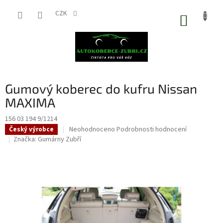
Přejít
na
CZK
NÁKUP
obsah
KOŠÍK
Gumový koberec do kufru Nissan
MAXIMA
156 03 194 9/1214
Průměrné
Neohodnoceno
Podrobnosti hodnocení
Český výrobce
hodnocení
Značka:
Gumárny Zubří
produktu
je
0,0
z
5
hvězdiček.