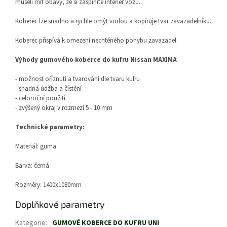
museli mít obavy, že si zašpiníte interiér vozu.
Koberec lze snadno a rychle omýt vodou a kopíruje tvar zavazadelníku.
Koberec přispívá k omezení nechtěného pohybu zavazadel.
Výhody gumového koberce do kufru Nissan MAXIMA
- možnost oříznutí a tvarování dle tvaru kufru
- snadná údžba a čístění
- celoroční použití
- zvýšený okraj v rozmezí 5 - 10 mm
Technické parametry:
Materiál: guma
Barva: černá
Rozměry: 1400x1080mm
Doplňkové parametry
Kategorie
:
GUMOVÉ KOBERCE DO KUFRU UNI