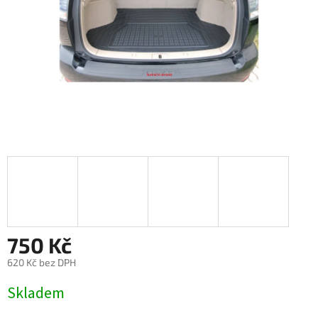
750 Kč
620 Kč bez DPH
Měrná
Skladem
cena: