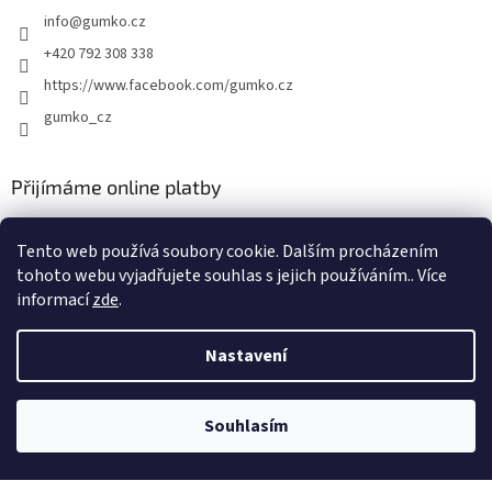
info
@
gumko.cz
+420 792 308 338
https://www.facebook.com/gumko.cz
gumko_cz
Přijímáme online platby
Tento web používá soubory cookie. Dalším procházením
tohoto webu vyjadřujete souhlas s jejich používáním.. Více
informací
zde
.
Vytvořil Shoptet
Nastavení
Copyright 2026
Autokoberce-zubri.cz
. Všechna práva vyhrazena.
Souhlasím
Upravit nastavení cookies