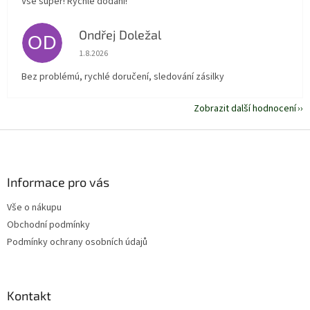
Vše super! Rychlé dodání!
Ondřej Doležal
OD
Hodnocení obchodu je 5 z 5 hvězdiček.
1.8.2026
Bez problémú, rychlé doručení, sledování zásilky
Zobrazit další hodnocení
Z
á
p
a
Informace pro vás
t
Vše o nákupu
í
Obchodní podmínky
Podmínky ochrany osobních údajů
Kontakt