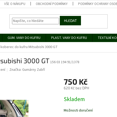
VŠE O NÁKUPU
OBCHODNÍ PODMÍNKY
PODMÍNKY OCHRANY OSOB
HLEDAT
GUM. VANY DO KUFRU
PLAST. VANY DO KUFRU
TEXTILNÍ K
koberec do kufru Mitsubishi 3000 GT
subishi 3000 GT
156 03 194 91/1378
ení
Značka:
Gumárny Zubří
750 Kč
620 Kč bez DPH
Měrná
Skladem
cena:
Možnosti doručení