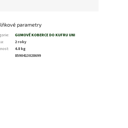
lňkové parametry
gorie
:
GUMOVÉ KOBERCE DO KUFRU UNI
ka
:
2 roky
nost
:
4.8 kg
8590413028699