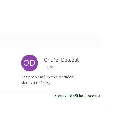
Ondřej Doležal
OD
 5 z 5 hvězdiček.
Hodnocení obchodu je 5 z 5 hvězdiček.
1.8.2026
Bez problémú, rychlé doručení,
sledování zásilky
Zobrazit další hodnocení