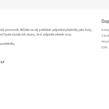
Dop
Kate
cký pomocník. Můžete na něj pokládat zašpiněné předměty jako boty,
ž byste museli mít obavy, že si zašpiníte interiér vozu.
Záru
Hmot
vazadelníku.
EAN
:
 GT