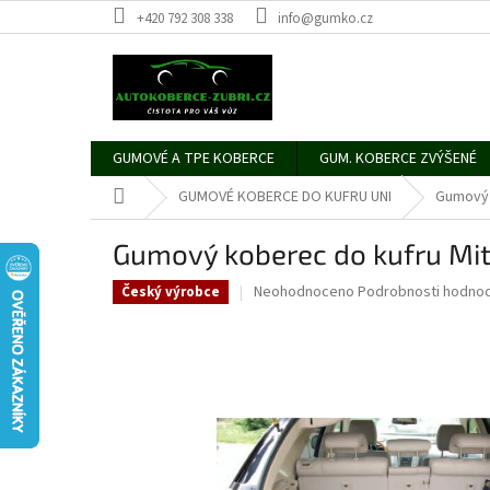
Přejít
+420 792 308 338
info@gumko.cz
na
obsah
GUMOVÉ A TPE KOBERCE
GUM. KOBERCE ZVÝŠENÉ
Domů
GUMOVÉ KOBERCE DO KUFRU UNI
Gumový 
Gumový koberec do kufru Mit
Průměrné
Neohodnoceno
Podrobnosti hodnoc
Český výrobce
hodnocení
produktu
je
0,0
z
5
hvězdiček.