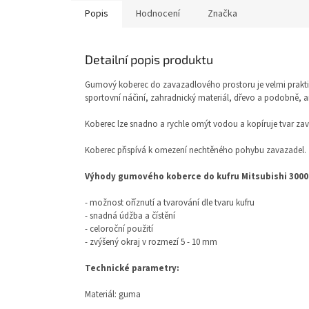
Popis
Hodnocení
Značka
Detailní popis produktu
Gumový koberec do zavazadlového prostoru je velmi prakti
sportovní náčiní, zahradnický materiál, dřevo a podobně, ani
Koberec lze snadno a rychle omýt vodou a kopíruje tvar za
Koberec přispívá k omezení nechtěného pohybu zavazadel.
Výhody gumového koberce do kufru Mitsubishi 3000
- možnost oříznutí a tvarování dle tvaru kufru
- snadná údžba a čístění
- celoroční použití
- zvýšený okraj v rozmezí 5 - 10 mm
Technické parametry:
Materiál: guma