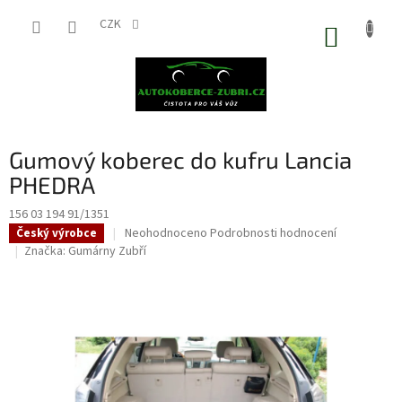
Přejít
na
CZK
NÁKUP
obsah
KOŠÍK
Gumový koberec do kufru Lancia
PHEDRA
156 03 194 91/1351
Průměrné
Neohodnoceno
Podrobnosti hodnocení
Český výrobce
hodnocení
Značka:
Gumárny Zubří
produktu
je
0,0
z
5
hvězdiček.