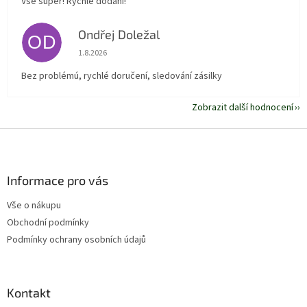
Vše super! Rychlé dodání!
Ondřej Doležal
OD
Hodnocení obchodu je 5 z 5 hvězdiček.
1.8.2026
Bez problémú, rychlé doručení, sledování zásilky
Zobrazit další hodnocení
Z
á
p
a
Informace pro vás
t
Vše o nákupu
í
Obchodní podmínky
Podmínky ochrany osobních údajů
Kontakt