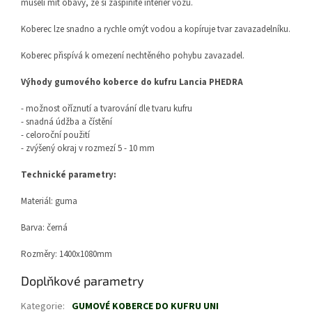
museli mít obavy, že si zašpiníte interiér vozu.
Koberec lze snadno a rychle omýt vodou a kopíruje tvar zavazadelníku.
Koberec přispívá k omezení nechtěného pohybu zavazadel.
Výhody gumového koberce do kufru Lancia PHEDRA
- možnost oříznutí a tvarování dle tvaru kufru
- snadná údžba a čístění
- celoroční použití
- zvýšený okraj v rozmezí 5 - 10 mm
Technické parametry:
Materiál: guma
Barva: černá
Rozměry: 1400x1080mm
Doplňkové parametry
Kategorie
:
GUMOVÉ KOBERCE DO KUFRU UNI