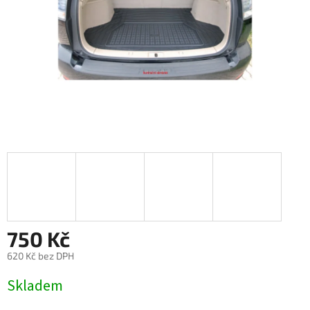
750 Kč
620 Kč bez DPH
Měrná
Skladem
cena: