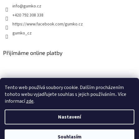
info
@
gumko.cz
+420 792 308 338
https://www.facebook.com/gumko.cz
gumko_cz
Přijímáme online platby
Tento web používá soubory cookie. Dalším procházením
tohoto webu vyjadřujete souhlas s jejich používáním.. Více
Vytvořil Shoptet
informací
zde
.
Copyright 2026
Autokoberce-zubri.cz
. Všechna práva vyhrazena.
Nastavení
Upravit nastavení cookies
Souhlasím