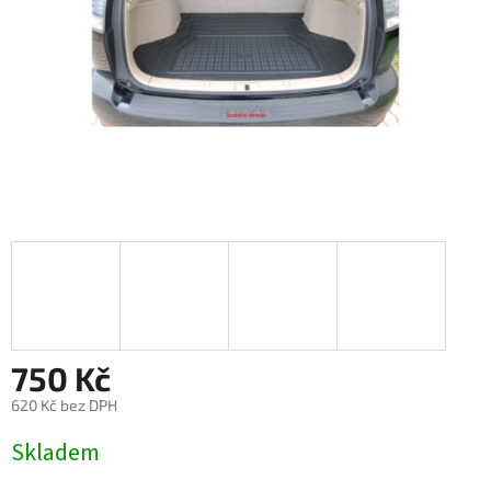
750 Kč
620 Kč bez DPH
Měrná
Skladem
cena: