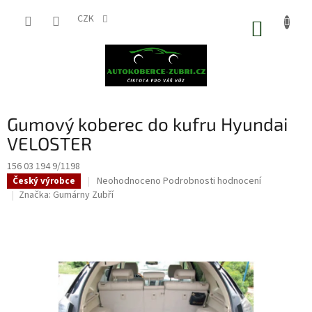
Přejít
na
CZK
NÁKUP
obsah
KOŠÍK
Gumový koberec do kufru Hyundai
VELOSTER
156 03 194 9/1198
Průměrné
Neohodnoceno
Podrobnosti hodnocení
Český výrobce
hodnocení
Značka:
Gumárny Zubří
produktu
je
0,0
z
5
hvězdiček.