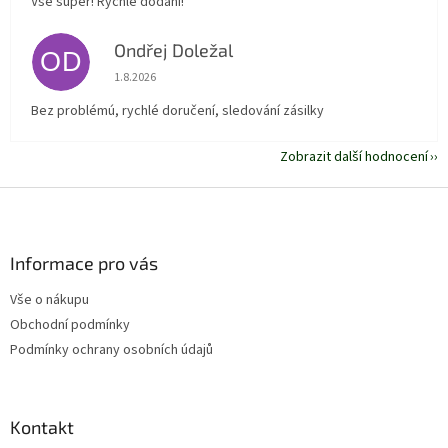
Vše super! Rychlé dodání!
Ondřej Doležal
OD
Hodnocení obchodu je 5 z 5 hvězdiček.
1.8.2026
Bez problémú, rychlé doručení, sledování zásilky
Zobrazit další hodnocení
Z
á
p
a
Informace pro vás
t
Vše o nákupu
í
Obchodní podmínky
Podmínky ochrany osobních údajů
Kontakt