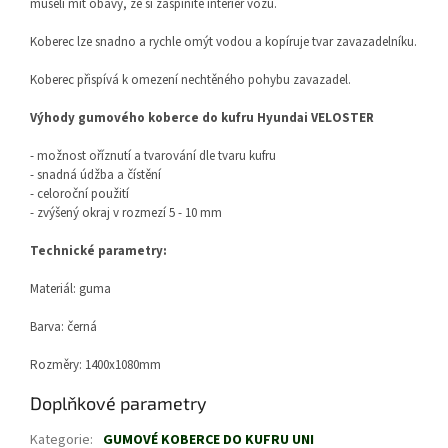
museli mít obavy, že si zašpiníte interiér vozu.
Koberec lze snadno a rychle omýt vodou a kopíruje tvar zavazadelníku.
Koberec přispívá k omezení nechtěného pohybu zavazadel.
Výhody gumového koberce do kufru Hyundai VELOSTER
- možnost oříznutí a tvarování dle tvaru kufru
- snadná údžba a čístění
- celoroční použití
- zvýšený okraj v rozmezí 5 - 10 mm
Technické parametry:
Materiál: guma
Barva: černá
Rozměry: 1400x1080mm
Doplňkové parametry
Kategorie
:
GUMOVÉ KOBERCE DO KUFRU UNI