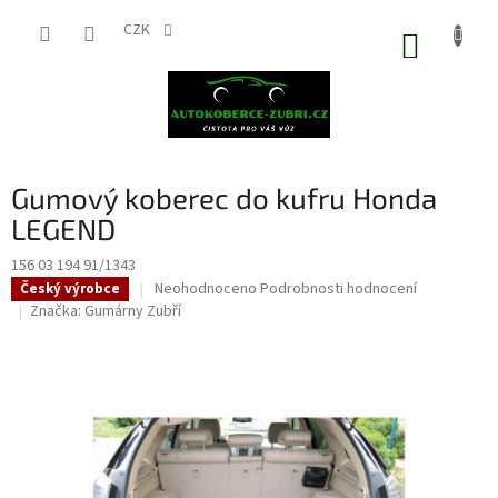
Přejít
na
CZK
NÁKUP
obsah
KOŠÍK
Gumový koberec do kufru Honda
LEGEND
156 03 194 91/1343
Průměrné
Neohodnoceno
Podrobnosti hodnocení
Český výrobce
hodnocení
Značka:
Gumárny Zubří
produktu
je
0,0
z
5
hvězdiček.