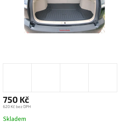
750 Kč
620 Kč bez DPH
Měrná
Skladem
cena: