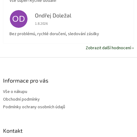
Vše super! Rychlé dodání!
Ondřej Doležal
OD
Hodnocení obchodu je 5 z 5 hvězdiček.
1.8.2026
Bez problémú, rychlé doručení, sledování zásilky
Zobrazit další hodnocení
Z
á
p
a
Informace pro vás
t
Vše o nákupu
í
Obchodní podmínky
Podmínky ochrany osobních údajů
Kontakt