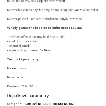
museli mít obavy, že si zašpiníte interiér vozu.
Koberec lze snadno a rychle omýt vodou a kopíruje tvar zavazadelníku.
Koberec přispívá k omezení nechtěného pohybu zavazadel.
Výhody gumového koberce do kufru Honda LEGEND
- možnost oříznutí a tvarování dle tvaru kufru
- snadná údžba a čístění
- celoroční použití
- zvýšený okraj v rozmezí 5 - 10 mm
Technické parametry:
Materiál: guma
Barva: černá
Rozměry: 1400x1080mm
Doplňkové parametry
Kategorie
:
GUMOVÉ KOBERCE DO KUFRU UNI