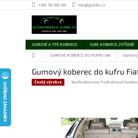
Přejít
+420 792 308 338
info@gumko.cz
na
obsah
GUMOVÉ A TPE KOBERCE
GUM. KOBERCE ZVÝŠENÉ
Domů
GUMOVÉ KOBERCE DO KUFRU UNI
Gumový 
Gumový koberec do kufru Fi
Průměrné
Neohodnoceno
Podrobnosti hodnoc
Český výrobce
hodnocení
produktu
je
0,0
z
5
hvězdiček.