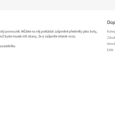
Dop
Kate
cký pomocník. Můžete na něj pokládat zašpiněné předměty jako boty,
ž byste museli mít obavy, že si zašpiníte interiér vozu.
Záru
Hmot
vazadelníku.
EAN
: