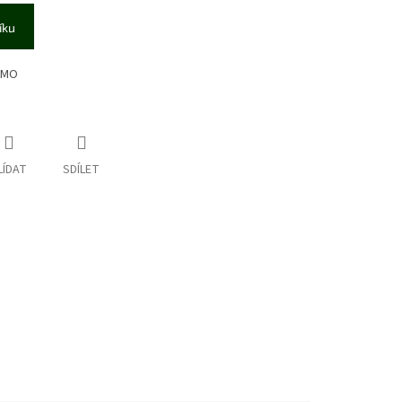
íku
ITMO
LÍDAT
SDÍLET