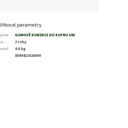
lňkové parametry
gorie
:
GUMOVÉ KOBERCE DO KUFRU UNI
ka
:
2 roky
nost
:
4.8 kg
8590413028699