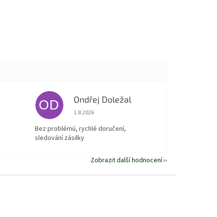
Ondřej Doležal
OD
 5 z 5 hvězdiček.
Hodnocení obchodu je 5 z 5 hvězdiček.
1.8.2026
Bez problémú, rychlé doručení,
sledování zásilky
Zobrazit další hodnocení