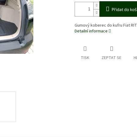
Přidat do koš
Gumový koberec do kufru Fiat R
Detailní informace
TISK
ZEPTAT SE
H