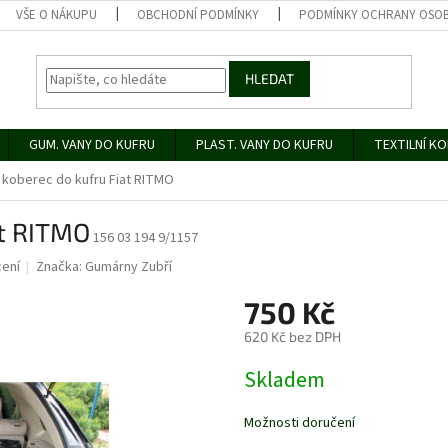
VŠE O NÁKUPU
OBCHODNÍ PODMÍNKY
PODMÍNKY OCHRANY OSOB
HLEDAT
GUM. VANY DO KUFRU
PLAST. VANY DO KUFRU
TEXTILNÍ K
koberec do kufru Fiat RITMO
at RITMO
156 03 194 9/1157
ení
Značka:
Gumárny Zubří
750 Kč
620 Kč bez DPH
Měrná
Skladem
cena:
Možnosti doručení