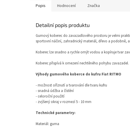
Popis
Hodnocení
Značka
Detailní popis produktu
Gumový koberec do zavazadlového prostoru je velmi prakti
sportovní náčiní, zahradnický materiál, dřevo a podobně, ani
Koberec lze snadno a rychle omýt vodou a kopíruje tvar za
Koberec přispívá k omezení nechtěného pohybu zavazadel.
Výhody gumového koberce do kufru Fiat RITMO
- možnost oříznutí a tvarování dle tvaru kufru
- snadná údžba a čístění
- celoroční použití
- zvýšený okraj v rozmezí 5 - 10 mm
Technické parametry:
Materiál: guma