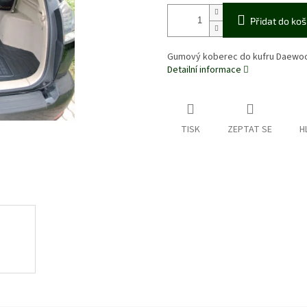
Přidat do koš
Gumový koberec do kufru Daewo
Detailní informace
TISK
ZEPTAT SE
H