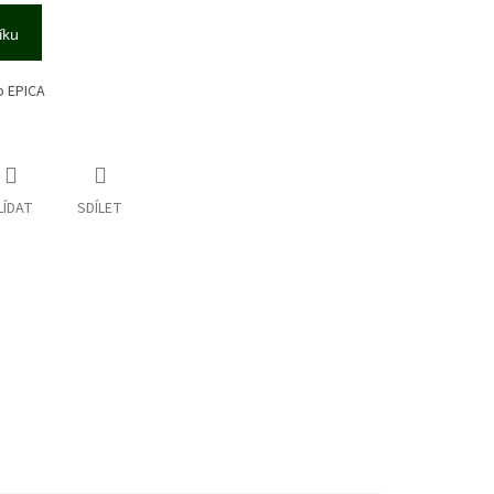
íku
o EPICA
LÍDAT
SDÍLET