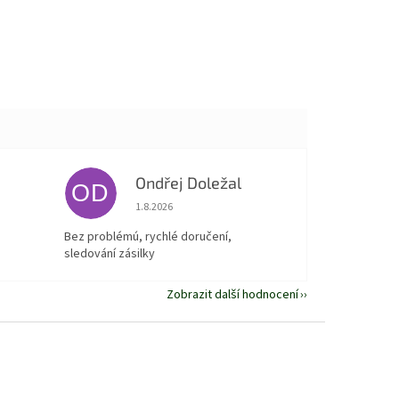
Ondřej Doležal
OD
 5 z 5 hvězdiček.
Hodnocení obchodu je 5 z 5 hvězdiček.
1.8.2026
Bez problémú, rychlé doručení,
sledování zásilky
Zobrazit další hodnocení