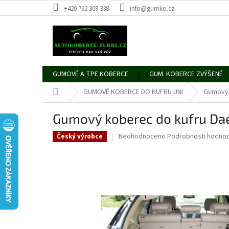
Přejít
+420 792 308 338
info@gumko.cz
na
obsah
GUMOVÉ A TPE KOBERCE
GUM. KOBERCE ZVÝŠENÉ
Domů
GUMOVÉ KOBERCE DO KUFRU UNI
Gumový 
Gumový koberec do kufru Da
Průměrné
Neohodnoceno
Podrobnosti hodnoc
Český výrobce
hodnocení
produktu
je
0,0
z
5
hvězdiček.