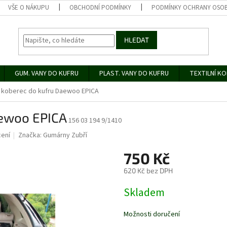
VŠE O NÁKUPU
OBCHODNÍ PODMÍNKY
PODMÍNKY OCHRANY OSOB
HLEDAT
GUM. VANY DO KUFRU
PLAST. VANY DO KUFRU
TEXTILNÍ K
koberec do kufru Daewoo EPICA
ewoo EPICA
156 03 194 9/1410
ení
Značka:
Gumárny Zubří
750 Kč
620 Kč bez DPH
Měrná
Skladem
cena:
Možnosti doručení