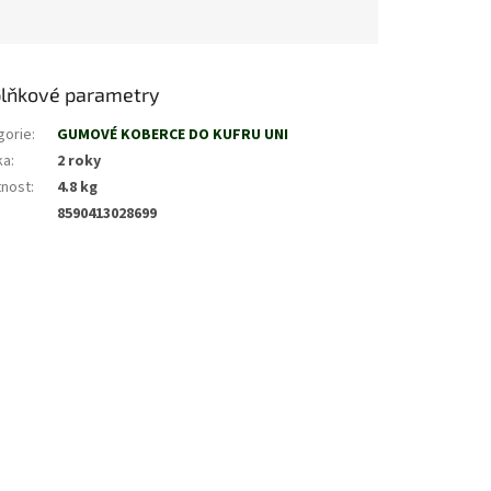
lňkové parametry
gorie
:
GUMOVÉ KOBERCE DO KUFRU UNI
ka
:
2 roky
nost
:
4.8 kg
8590413028699