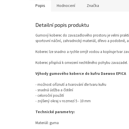
Popis
Hodnocení
Značka
Detailní popis produktu
Gumový koberec do zavazadlového prostoru je velmi prakti
sportovní náčiní, zahradnický materiál, dřevo a podobně, ani
Koberec lze snadno a rychle omýt vodou a kopíruje tvar za
Koberec přispívá k omezení nechtěného pohybu zavazadel.
Výhody gumového koberce do kufru Daewoo EPICA
- možnost oříznutí a tvarování dle tvaru kufru
- snadná údžba a čístění
- celoroční použití
- zvýšený okraj v rozmezí 5 - 10 mm
Technické parametry:
Materiál: guma