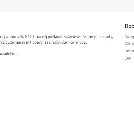
Dop
Kate
cký pomocník. Můžete na něj pokládat zašpiněné předměty jako boty,
ž byste museli mít obavy, že si zašpiníte interiér vozu.
Záru
Hmot
vazadelníku.
EAN
: