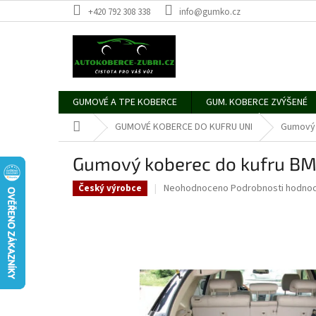
Přejít
+420 792 308 338
info@gumko.cz
na
obsah
GUMOVÉ A TPE KOBERCE
GUM. KOBERCE ZVÝŠENÉ
Domů
GUMOVÉ KOBERCE DO KUFRU UNI
Gumový 
Gumový koberec do kufru BM
Průměrné
Neohodnoceno
Podrobnosti hodnoc
Český výrobce
hodnocení
produktu
je
0,0
z
5
hvězdiček.