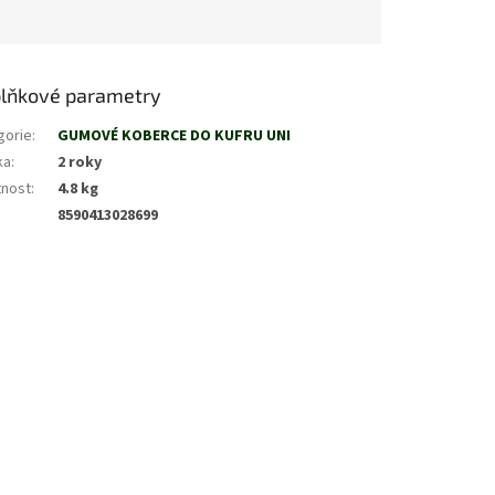
lňkové parametry
gorie
:
GUMOVÉ KOBERCE DO KUFRU UNI
ka
:
2 roky
nost
:
4.8 kg
8590413028699