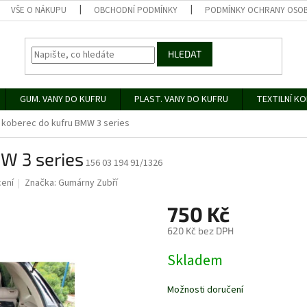
VŠE O NÁKUPU
OBCHODNÍ PODMÍNKY
PODMÍNKY OCHRANY OSOB
HLEDAT
GUM. VANY DO KUFRU
PLAST. VANY DO KUFRU
TEXTILNÍ K
koberec do kufru BMW 3 series
W 3 series
156 03 194 91/1326
ení
Značka:
Gumárny Zubří
750 Kč
620 Kč bez DPH
Měrná
Skladem
cena:
Možnosti doručení