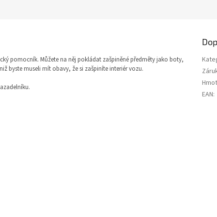
Dop
Kate
cký pomocník. Můžete na něj pokládat zašpiněné předměty jako boty,
ž byste museli mít obavy, že si zašpiníte interiér vozu.
Záru
Hmot
vazadelníku.
EAN
: