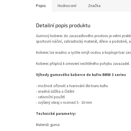
Popis
Hodnocení
Značka
Detailní popis produktu
Gumový koberec do zavazadlového prostoru je velmi prakti
sportovní náčiní, zahradnický materiál, dřevo a podobně, ani
Koberec lze snadno a rychle omýt vodou a kopíruje tvar za
Koberec přispívá k omezení nechtěného pohybu zavazadel.
Výhody gumového koberce do kufru BMW 3 series
- možnost oříznutí a tvarování dle tvaru kufru
- snadná údžba a čístění
- celoroční použití
- zvýšený okraj v rozmezí 5 - 10 mm
Technické parametry:
Materiál: guma