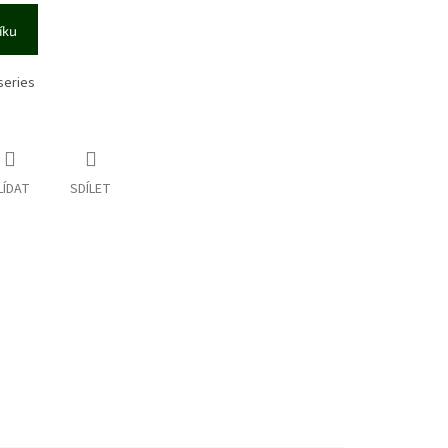
íku
series
LÍDAT
SDÍLET