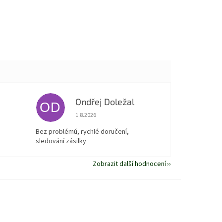
Ondřej Doležal
OD
 5 z 5 hvězdiček.
Hodnocení obchodu je 5 z 5 hvězdiček.
1.8.2026
Bez problémú, rychlé doručení,
sledování zásilky
Zobrazit další hodnocení