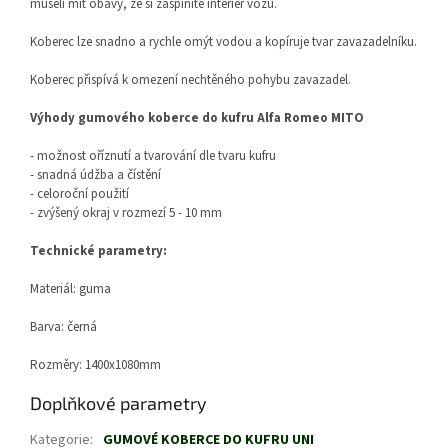
museli mít obavy, že si zašpiníte interiér vozu.
Koberec lze snadno a rychle omýt vodou a kopíruje tvar zavazadelníku.
Koberec přispívá k omezení nechtěného pohybu zavazadel.
Výhody gumového koberce do kufru Alfa Romeo MITO
- možnost oříznutí a tvarování dle tvaru kufru
- snadná údžba a čístění
- celoroční použití
- zvýšený okraj v rozmezí 5 - 10 mm
Technické parametry:
Materiál: guma
Barva: černá
Rozměry: 1400x1080mm
Doplňkové parametry
Kategorie
:
GUMOVÉ KOBERCE DO KUFRU UNI