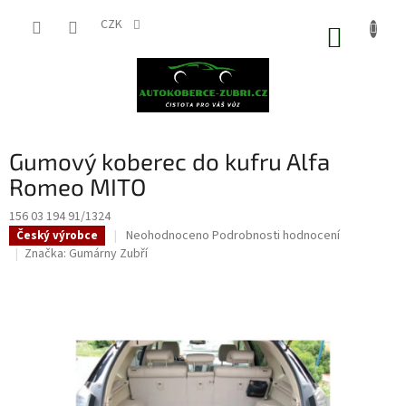
Přejít
na
CZK
NÁKUP
obsah
KOŠÍK
Gumový koberec do kufru Alfa
Romeo MITO
156 03 194 91/1324
Průměrné
Neohodnoceno
Podrobnosti hodnocení
Český výrobce
hodnocení
Značka:
Gumárny Zubří
produktu
je
0,0
z
5
hvězdiček.