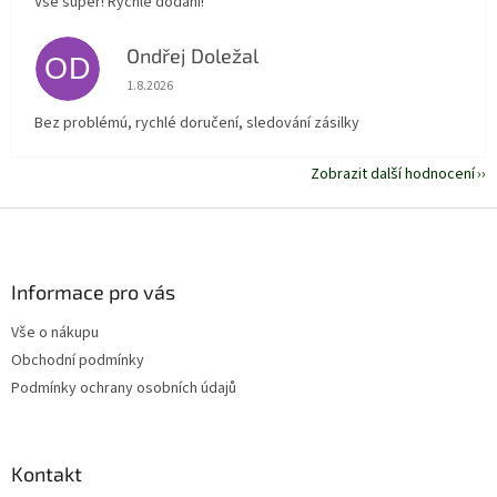
Vše super! Rychlé dodání!
Ondřej Doležal
OD
Hodnocení obchodu je 5 z 5 hvězdiček.
1.8.2026
Bez problémú, rychlé doručení, sledování zásilky
Zobrazit další hodnocení
Z
á
p
a
Informace pro vás
t
Vše o nákupu
í
Obchodní podmínky
Podmínky ochrany osobních údajů
Kontakt