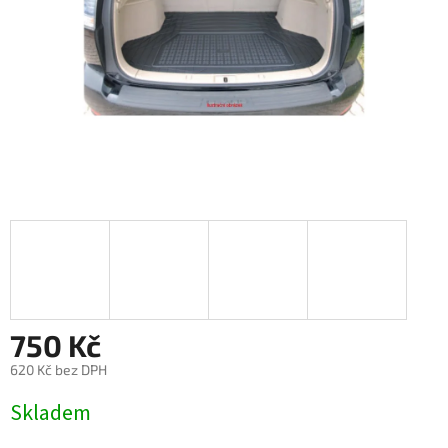
750 Kč
620 Kč bez DPH
Měrná
Skladem
cena: