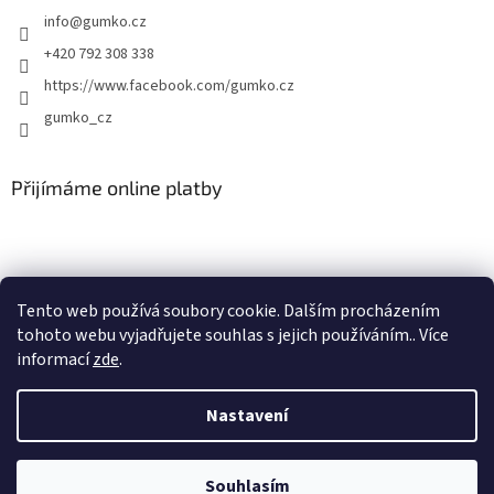
info
@
gumko.cz
+420 792 308 338
https://www.facebook.com/gumko.cz
gumko_cz
Přijímáme online platby
Tento web používá soubory cookie. Dalším procházením
tohoto webu vyjadřujete souhlas s jejich používáním.. Více
Vytvořil Shoptet
informací
zde
.
Copyright 2026
Autokoberce-zubri.cz
. Všechna práva vyhrazena.
Nastavení
Upravit nastavení cookies
Souhlasím