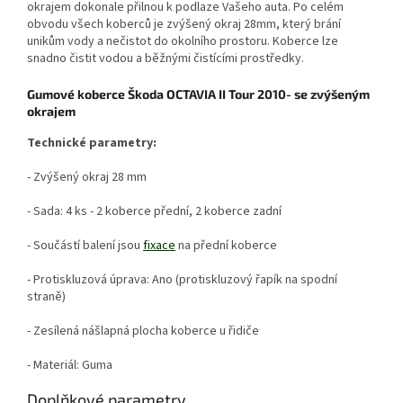
okrajem dokonale přilnou k podlaze Vašeho auta. Po celém
obvodu všech koberců je zvýšený okraj 28mm, který brání
unikům vody a nečistot do okolního prostoru. Koberce lze
snadno čistit vodou a běžnými čistícími prostředky.
Gumové koberce Škoda OCTAVIA II Tour 2010- se zvýšeným
okrajem
Technické parametry:
- Zvýšený okraj 28 mm
- Sada: 4 ks - 2 koberce přední, 2 koberce zadní
- Součástí balení jsou
fixace
na přední koberce
- Protiskluzová úprava: Ano (protiskluzový řapík na spodní
straně)
- Zesílená nášlapná plocha koberce u řidiče
- Materiál: Guma
Doplňkové parametry