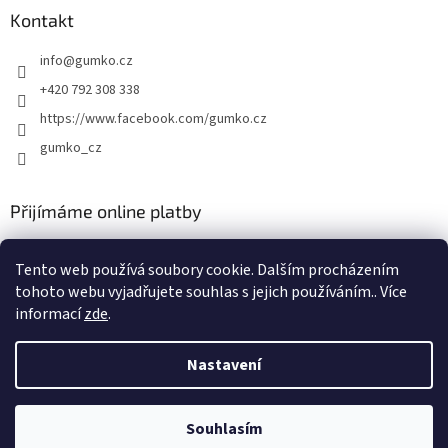
Kontakt
info
@
gumko.cz
+420 792 308 338
https://www.facebook.com/gumko.cz
gumko_cz
Přijímáme online platby
Tento web používá soubory cookie. Dalším procházením
tohoto webu vyjadřujete souhlas s jejich používáním.. Více
informací
zde
.
Vytvořil Shoptet
Nastavení
Copyright 2026
Autokoberce-zubri.cz
. Všechna práva vyhrazena.
Souhlasím
Upravit nastavení cookies