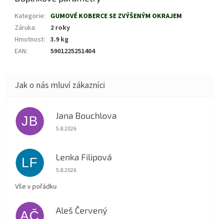
Kategorie
:
GUMOVÉ KOBERCE SE ZVÝŠENÝM OKRAJEM
Záruka
:
2 roky
Hmotnost
:
3.9 kg
EAN
:
5901225251404
Jana Bouchlova
JB
Hodnocení obchodu je 5 z 5 hvězdiček.
5.8.2026
Lenka Filipová
LF
Hodnocení obchodu je 5 z 5 hvězdiček.
5.8.2026
Vše v pořádku
Aleš Červený
AČ