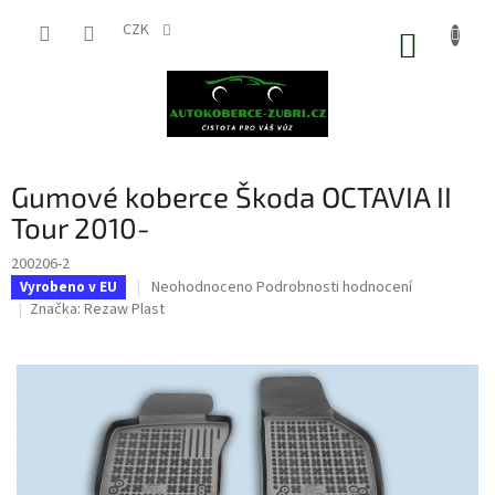
Přejít
na
CZK
NÁKUP
obsah
KOŠÍK
Gumové koberce Škoda OCTAVIA II
Tour 2010-
200206-2
Průměrné
Neohodnoceno
Podrobnosti hodnocení
Vyrobeno v EU
hodnocení
Značka:
Rezaw Plast
produktu
je
0,0
z
5
hvězdiček.