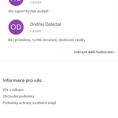
Hodnocení obchodu je 5 z 5 hvězdiček.
2.8.2026
Vše super! Rychlé dodání!
Ondřej Doležal
OD
Hodnocení obchodu je 5 z 5 hvězdiček.
1.8.2026
Bez problémú, rychlé doručení, sledování zásilky
Zobrazit další hodnocení
Z
á
p
a
Informace pro vás
t
Vše o nákupu
í
Obchodní podmínky
Podmínky ochrany osobních údajů