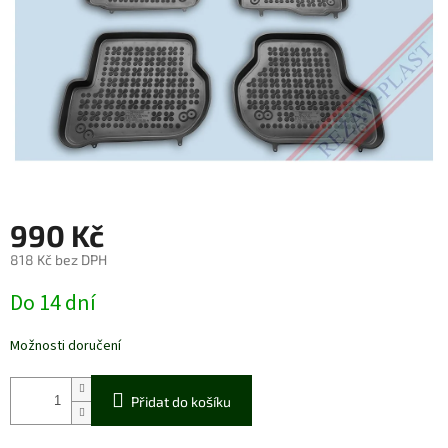
990 Kč
818 Kč bez DPH
Měrná
Do 14 dní
cena:
Možnosti doručení
Přidat do košíku