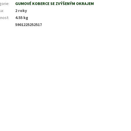
gorie
:
GUMOVÉ KOBERCE SE ZVÝŠENÝM OKRAJEM
ka
:
2 roky
nost
:
4.55 kg
5901225252517