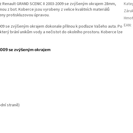
ůz Renault GRAND SCENIC II 2003-2009 se zvýšeným okrajem 28mm,
Kate
nou z bot. Koberce jsou vyrobeny z velice kvalitních materiálů
Záru
veny protiskluzovou úpravou.
Hmot
EAN
:
09 se zvýšeným okrajem dokonale přilnou k podlaze Vašeho auta. Po
terý brání unikům vody a nečistot do okolního prostoru. Koberce lze
2009 se zvýšeným okrajem
odní straně)