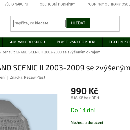
VŠE O NÁKUPU
OBCHODNÍ PODMÍNKY
PODMÍNKY OCHRANY OSOB
HLEDAT
GUM. VANY DO KUFRU
PLAST. VANY DO KUFRU
TEXTILNÍ K
Renault GRAND SCENIC II 2003-2009 se zvýšeným okrajem
ND SCENIC II 2003-2009 se zvýšeným
ení
Značka:
Rezaw Plast
990 Kč
818 Kč bez DPH
Měrná
Do 14 dní
cena:
Možnosti doručení