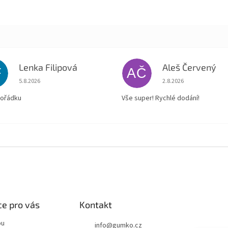
Lenka Filipová
Aleš Červený
F
AČ
Hodnocení obchodu je 5 z 5 hvězdiček.
Hodnocení obchodu je
5.8.2026
2.8.2026
pořádku
Vše super! Rychlé dodání!
e pro vás
Kontakt
pu
info
@
gumko.cz