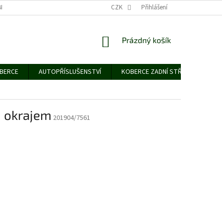
NÍCH ÚDAJŮ
CZK
Přihlášení
NÁKUPNÍ
Prázdný košík
KOŠÍK
OBERCE
AUTOPŘÍSLUŠENSTVÍ
KOBERCE ZADNÍ STŘEDNÍ
G
 okrajem
201904/7561