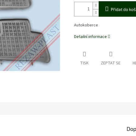
Přidat do koš
Autokoberce
Detailní informace
TISK
ZEPTAT SE
H
Dop