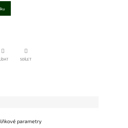
íku
LÍDAT
SDÍLET
lňkové parametry