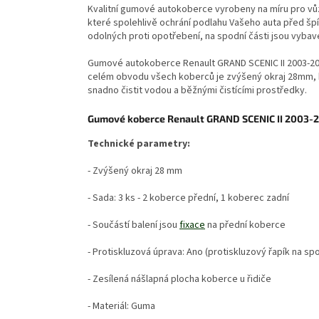
Kvalitní gumové autokoberce vyrobeny na míru pro v
které spolehlivě ochrání podlahu Vašeho auta před špí
odolných proti opotřebení, na spodní části jsou vyba
Gumové autokoberce Renault GRAND SCENIC II 2003-20
celém obvodu všech koberců je zvýšený okraj 28mm, k
snadno čistit vodou a běžnými čistícími prostředky.
Gumové koberce Renault GRAND SCENIC II 2003-
Technické parametry:
- Zvýšený okraj 28 mm
- Sada: 3 ks - 2 koberce přední, 1 koberec zadní
- Součástí balení jsou
fixace
na přední koberce
- Protiskluzová úprava: Ano (protiskluzový řapík na sp
- Zesílená nášlapná plocha koberce u řidiče
- Materiál: Guma