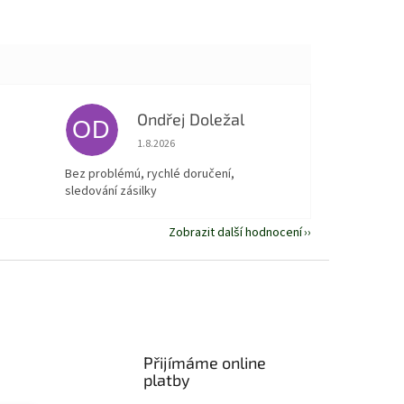
Ondřej Doležal
OD
 5 z 5 hvězdiček.
Hodnocení obchodu je 5 z 5 hvězdiček.
1.8.2026
Bez problémú, rychlé doručení,
sledování zásilky
Zobrazit další hodnocení
Přijímáme online
platby