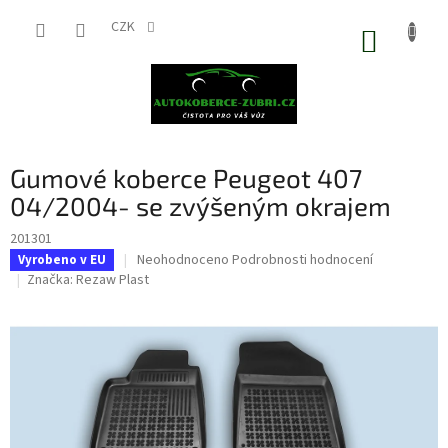
Přejít
na
CZK
NÁKUP
obsah
KOŠÍK
Gumové koberce Peugeot 407
04/2004- se zvýšeným okrajem
201301
Průměrné
Neohodnoceno
Podrobnosti hodnocení
Vyrobeno v EU
hodnocení
Značka:
Rezaw Plast
produktu
je
0,0
z
5
hvězdiček.