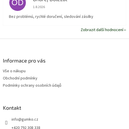
OD
Hodnocení obchodu je 5 z 5 hvězdiček.
1.8.2026
Bez problémú, rychlé doručení, sledování zásilky
Zobrazit další hodnocení
Z
á
p
a
Informace pro vás
t
Vše o nákupu
í
Obchodní podmínky
Podmínky ochrany osobních údajů
Kontakt
info
@
gumko.cz
+420 792 308 338