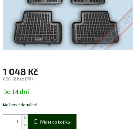
1 048 Kč
866 Kč bez DPH
Měrná
Do 14 dní
cena:
Možnosti doručení
Přidat do košíku