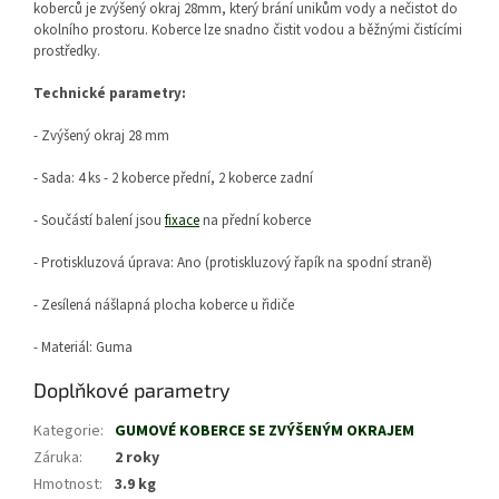
koberců je zvýšený okraj 28mm, který brání unikům vody a nečistot do
okolního prostoru. Koberce lze snadno čistit vodou a běžnými čistícími
prostředky.
Technické parametry:
- Zvýšený okraj 28 mm
- Sada: 4 ks - 2 koberce přední, 2 koberce zadní
- Součástí balení jsou
fixace
na přední koberce
- Protiskluzová úprava: Ano (protiskluzový řapík na spodní straně)
- Zesílená nášlapná plocha koberce u řidiče
- Materiál: Guma
Doplňkové parametry
Kategorie
:
GUMOVÉ KOBERCE SE ZVÝŠENÝM OKRAJEM
Záruka
:
2 roky
Hmotnost
:
3.9 kg