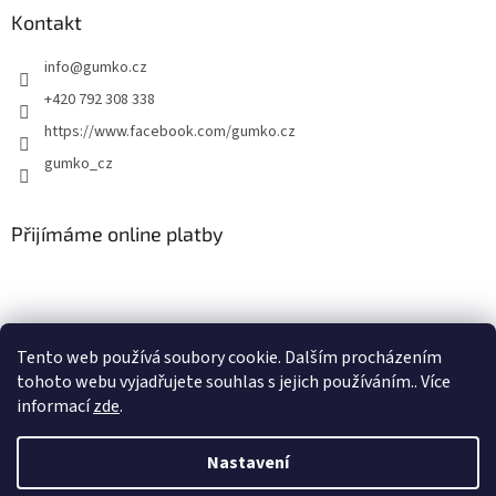
Kontakt
info
@
gumko.cz
+420 792 308 338
https://www.facebook.com/gumko.cz
gumko_cz
Přijímáme online platby
Tento web používá soubory cookie. Dalším procházením
tohoto webu vyjadřujete souhlas s jejich používáním.. Více
Vytvořil Shoptet
informací
zde
.
Copyright 2026
Autokoberce-zubri.cz
. Všechna práva vyhrazena.
Nastavení
Upravit nastavení cookies