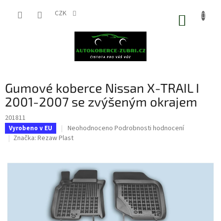
Přejít
na
CZK
NÁKUP
obsah
KOŠÍK
Gumové koberce Nissan X-TRAIL I
2001-2007 se zvýšeným okrajem
201811
Průměrné
Neohodnoceno
Podrobnosti hodnocení
Vyrobeno v EU
hodnocení
Značka:
Rezaw Plast
produktu
je
0,0
z
5
hvězdiček.