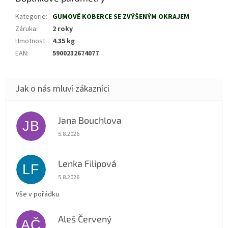
Kategorie
:
GUMOVÉ KOBERCE SE ZVÝŠENÝM OKRAJEM
Záruka
:
2 roky
Hmotnost
:
4.35 kg
EAN
:
5900232674077
Jana Bouchlova
JB
Hodnocení obchodu je 5 z 5 hvězdiček.
5.8.2026
Lenka Filipová
LF
Hodnocení obchodu je 5 z 5 hvězdiček.
5.8.2026
Vše v pořádku
Aleš Červený
AČ