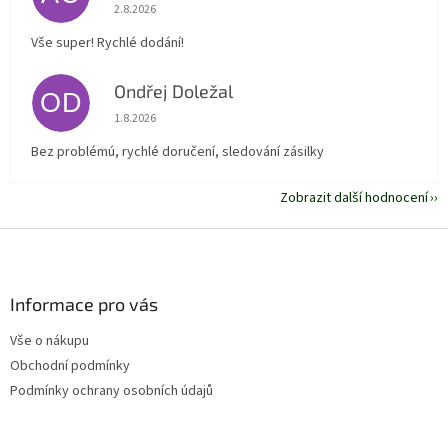
Hodnocení obchodu je 5 z 5 hvězdiček.
2.8.2026
Vše super! Rychlé dodání!
Ondřej Doležal
OD
Hodnocení obchodu je 5 z 5 hvězdiček.
1.8.2026
Bez problémú, rychlé doručení, sledování zásilky
Zobrazit další hodnocení
Z
á
p
a
Informace pro vás
t
Vše o nákupu
í
Obchodní podmínky
Podmínky ochrany osobních údajů