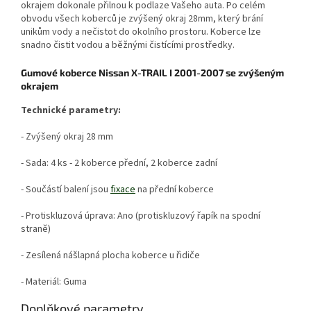
okrajem dokonale přilnou k podlaze Vašeho auta. Po celém
obvodu všech koberců je zvýšený okraj 28mm, který brání
unikům vody a nečistot do okolního prostoru. Koberce lze
snadno čistit vodou a běžnými čistícími prostředky.
Gumové koberce Nissan X-TRAIL I 2001-2007 se zvýšeným
okrajem
Technické parametry:
- Zvýšený okraj 28 mm
- Sada: 4 ks - 2 koberce přední, 2 koberce zadní
- Součástí balení jsou
fixace
na přední koberce
- Protiskluzová úprava: Ano (protiskluzový řapík na spodní
straně)
- Zesílená nášlapná plocha koberce u řidiče
- Materiál: Guma
Doplňkové parametry