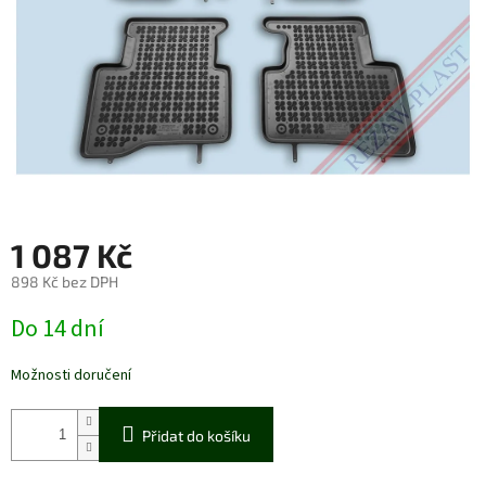
1 087 Kč
898 Kč bez DPH
Měrná
Do 14 dní
cena:
Možnosti doručení
Přidat do košíku