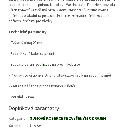
okrajem
dokonale přilnou k podlaze Vašeho auta. Po celém obvodu
všech koberců je zvýšený okraj 28mm, který brání unikům vody a
nečistot do okolního prostoru. Koberce lze snadno čistit vodou a
běžnými čistícími prostředky.
Technické parametry:
- Zvýšený okraj 28 mm
- Sada: 2 ks - 2 koberce přední
- Součástí balení jsou
fixace
na přední koberce
- Protiskluzová úprava: Ano (protiskluzový řapík na spodní straně)
- Zesílená nášlapná plocha koberce u řidiče
- Materiál: Guma
Doplňkové parametry
Kategorie
:
GUMOVÉ KOBERCE SE ZVÝŠENÝM OKRAJEM
Záruka
:
2 roky