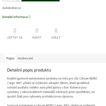
Autokoberce
Detailní informace
ZEPTAT SE
HLÍDAT
SDÍLET
Popis
Hodnocení
Detailní popis produktu
Kvalitní gumové autokoberce vyrobeny na míru pro vůz Citroen NEMO
Cargo 2007- přední se zvýšeným okrajem 28mm, které spolehlivě
ochrání podlahu Vašeho auta před špínou z bot. Koberce jsou
vyrobeny z velice kvalitních materiálů odolných proti opotřebení, na
spodní části jsou vybaveny protiskluzovou úpravou.
Gumové autokoberce Citroen NEMO Cargo 2007- přední
se zvýšeným