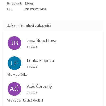
Hmotnost
:
1.9 kg
EAN
:
5901225251466
Jana Bouchlova
JB
Hodnocení obchodu je 5 z 5 hvězdiček.
5.8.2026
Lenka Filipová
LF
Hodnocení obchodu je 5 z 5 hvězdiček.
5.8.2026
Vše v pořádku
Aleš Červený
AČ
Hodnocení obchodu je 5 z 5 hvězdiček.
2.8.2026
Vše super! Rychlé dodání!