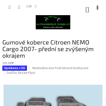
Přejít
na
CZK
NÁKUP
obsah
KOŠÍK
Gumové koberce Citroen NEMO
Cargo 2007- přední se zvýšeným
okrajem
201209P
Průměrné
Neohodnoceno
Podrobnosti hodnocení
Vyrobeno v EU
hodnocení
Značka:
Rezaw Plast
produktu
je
0,0
z
5
hvězdiček.