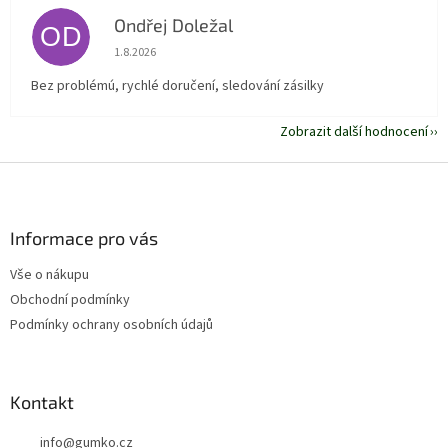
Ondřej Doležal
OD
Hodnocení obchodu je 5 z 5 hvězdiček.
1.8.2026
Bez problémú, rychlé doručení, sledování zásilky
Zobrazit další hodnocení
Z
á
p
a
Informace pro vás
t
Vše o nákupu
í
Obchodní podmínky
Podmínky ochrany osobních údajů
Kontakt
info
@
gumko.cz