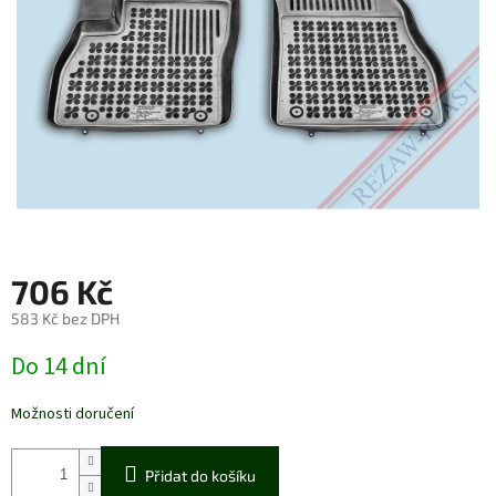
706 Kč
583 Kč bez DPH
Měrná
Do 14 dní
cena:
Možnosti doručení
Přidat do košíku