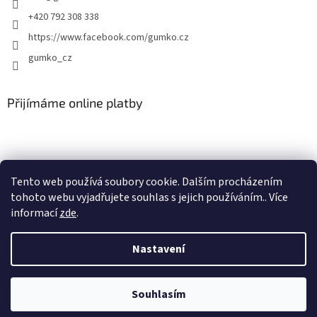
+420 792 308 338
https://www.facebook.com/gumko.cz
gumko_cz
Přijímáme online platby
Tento web používá soubory cookie. Dalším procházením
tohoto webu vyjadřujete souhlas s jejich používáním.. Více
Vytvořil Shoptet
informací
zde
.
Copyright 2026
Autokoberce-zubri.cz
. Všechna práva vyhrazena.
Nastavení
Upravit nastavení cookies
Souhlasím
Odstoupit od smlouvy