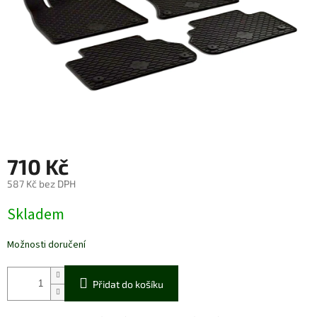
710 Kč
587 Kč bez DPH
Měrná
Skladem
cena:
Možnosti doručení
Přidat do košíku