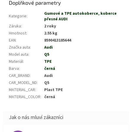
Doplňkové parametry
Gumové a TPE autokoberce, koberce
Kategorie
:
přesné AUDI
Záruka
:
2 roky
Hmotnost
:
2.55 kg
EAN
:
8590413185644
Značka auta
:
Audi
Model auta
:
Q5
Materiál
:
TPE
Barva
:
černá
CAR_BRAND
:
Audi
CAR_MODEL_ND
:
Q5
MATERIAL_CAR
:
Plast TPE
MATERIAL_COLOR
:
černá