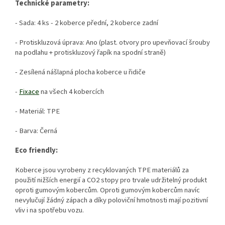
Technické parametry:
- Sada: 4 ks - 2 koberce přední, 2 koberce zadní
- Protiskluzová úprava: Ano (plast. otvory pro upevňovací šrouby
na podlahu + protiskluzový řapík na spodní straně)
- Zesílená nášlapná plocha koberce u řidiče
-
Fixace
na všech 4 kobercích
- Materiál: TPE
- Barva: Černá
Eco friendly:
Koberce jsou vyrobeny z recyklovaných TPE materiálů za
použití nižších energií a CO2 stopy pro trvale udržitelný produkt
oproti gumovým kobercům. Oproti gumovým kobercům navíc
nevylučují žádný zápach a díky poloviční hmotnosti mají pozitivní
vliv i na spotřebu vozu.