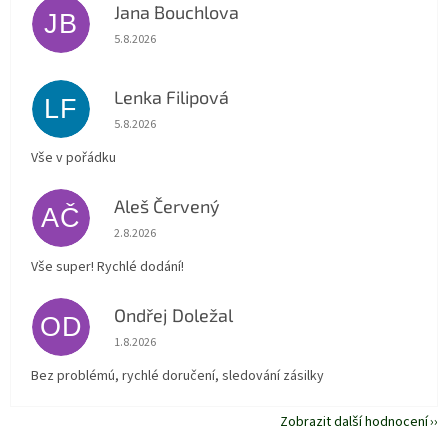
Jana Bouchlova
JB
Hodnocení obchodu je 5 z 5 hvězdiček.
5.8.2026
Lenka Filipová
LF
Hodnocení obchodu je 5 z 5 hvězdiček.
5.8.2026
Vše v pořádku
Aleš Červený
AČ
Hodnocení obchodu je 5 z 5 hvězdiček.
2.8.2026
Vše super! Rychlé dodání!
Ondřej Doležal
OD
Hodnocení obchodu je 5 z 5 hvězdiček.
1.8.2026
Bez problémú, rychlé doručení, sledování zásilky
Zobrazit další hodnocení