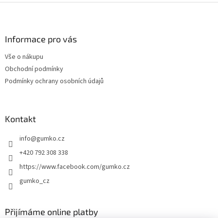
Z
á
p
a
Informace pro vás
t
Vše o nákupu
í
Obchodní podmínky
Podmínky ochrany osobních údajů
Kontakt
info
@
gumko.cz
+420 792 308 338
https://www.facebook.com/gumko.cz
gumko_cz
Přijímáme online platby