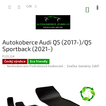
Přejít
na
CZK
NÁKUP
obsah
KOŠÍK
Autokoberce Audi Q5 (2017-)/Q5
Sportback (2021-)
P221224
Český výrobce
Eco friendly
Průměrné
Neohodnoceno
Podrobnosti hodnocení
Značka:
Gumárny Zubří
hodnocení
produktu
je
0,0
z
5
hvězdiček.