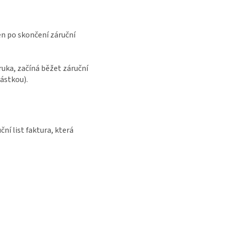
en po skončení záruční
ruka, začíná běžet záruční
částkou).
ční list faktura, která