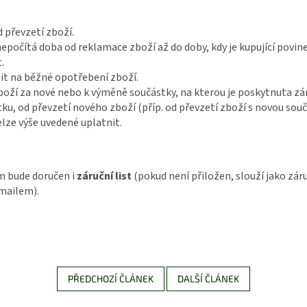
 převzetí zboží.
nepočítá doba od reklamace zboží až do doby, kdy je kupující povin
.
it na běžné opotřebení zboží.
boží za nové nebo k výměně součástky, na kterou je poskytnuta zá
ku, od převzetí nového zboží (příp. od převzetí zboží s novou sou
elze výše uvedené uplatnit.
m bude doručen i
záruční list
(pokud není přiložen, slouží jako záru
mailem).
PŘEDCHOZÍ ČLÁNEK
DALŠÍ ČLÁNEK