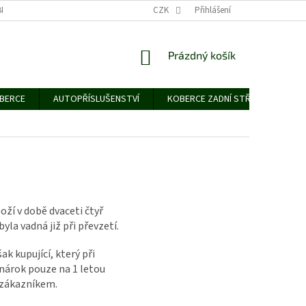
NÍCH ÚDAJŮ
CZK
Přihlášení
NÁKUPNÍ
Prázdný košík
KOŠÍK
OBERCE
AUTOPŘÍSLUŠENSTVÍ
KOBERCE ZADNÍ STŘEDNÍ
G
oží v době dvaceti čtyř
yla vadná již při převzetí.
šak kupující, který při
 nárok pouze na 1 letou
 zákazníkem.