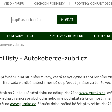
VŠE O NÁKUPU
OBCHODNÍ PODMÍNKY
PODMÍNKY OCHRANY OSOB
HLEDAT
GUM. VANY DO KUFRU
PLAST. VANY DO KUFRU
TEXTILNÍ K
okoberce-zubri.cz
í listy - Autokoberce-zubri.cz
oprávněn uplatnit právo z vady, která se vyskytne u spotřebního zb
-li se vada v průběhu šesti měsíců od převzetí, má se za to, že věc b
árok na 2 letou záruční dobu na nákup zboží na
www.gumko.cz
, av
y jedná v rámci své obchodní nebo jiné podnikatelské činnosti, má
oží na
www.gumko.cz
. Záruční doba začíná běžet převzetím zboží