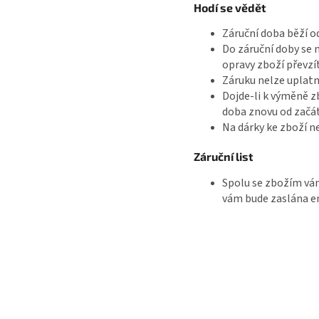
Hodí se vědět
Záruční doba běží od
Do záruční doby se 
opravy zboží převzít
Záruku nelze uplatn
Dojde-li k výměně z
doba znovu od začát
Na dárky ke zboží n
Záruční list
Spolu se zbožím vá
vám bude zaslána e