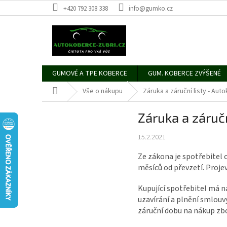
Přejít
+420 792 308 338
info@gumko.cz
na
obsah
GUMOVÉ A TPE KOBERCE
GUM. KOBERCE ZVÝŠENÉ
Domů
Vše o nákupu
Záruka a záruční listy - Aut
Záruka a záručn
15.2.2021
Ze zákona je spotřebitel 
měsíců od převzetí. Projeví
Kupující spotřebitel má n
uzavírání a plnění smlouv
záruční dobu na nákup zb