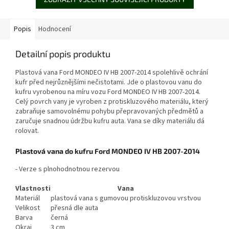
Popis
Hodnocení
Detailní popis produktu
Plastová vana Ford MONDEO IV HB 2007-2014 spolehlivě ochrání
kufr před nejrůznějšími nečistotami. Jde o plastovou vanu do
kufru vyrobenou na míru vozu Ford MONDEO IV HB 2007-2014.
Celý povrch vany je vyroben z protiskluzového materiálu, který
zabraňuje samovolnému pohybu přepravovaných předmětů a
zaručuje snadnou údržbu kufru auta. Vana se díky materiálu dá
rolovat.
Plastová vana do kufru Ford MONDEO IV HB 2007-2014
- Verze s plnohodnotnou rezervou
Vlastnosti
Vana
Materiál
plastová vana s gumovou protiskluzovou vrstvou
Velikost
přesná dle auta
Barva
černá
Okraj
3 cm