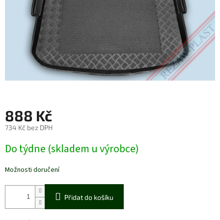
888 Kč
734 Kč bez DPH
Měrná
Do týdne (skladem u výrobce)
cena:
Možnosti doručení
Přidat do košíku