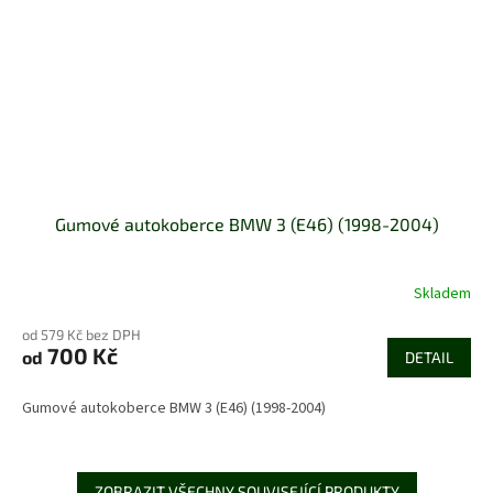
Gumové autokoberce BMW 3 (E46) (1998-2004)
Skladem
Průměrné
hodnocení
od 579 Kč bez DPH
produktu
700 Kč
od
je
DETAIL
5,0
z
Gumové autokoberce BMW 3 (E46) (1998-2004)
5
hvězdiček.
ZOBRAZIT VŠECHNY SOUVISEJÍCÍ PRODUKTY