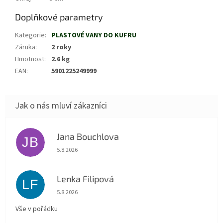
Doplňkové parametry
Kategorie
:
PLASTOVÉ VANY DO KUFRU
Záruka
:
2 roky
Hmotnost
:
2.6 kg
EAN
:
5901225249999
Jana Bouchlova
JB
Hodnocení obchodu je 5 z 5 hvězdiček.
5.8.2026
Lenka Filipová
LF
Hodnocení obchodu je 5 z 5 hvězdiček.
5.8.2026
Vše v pořádku