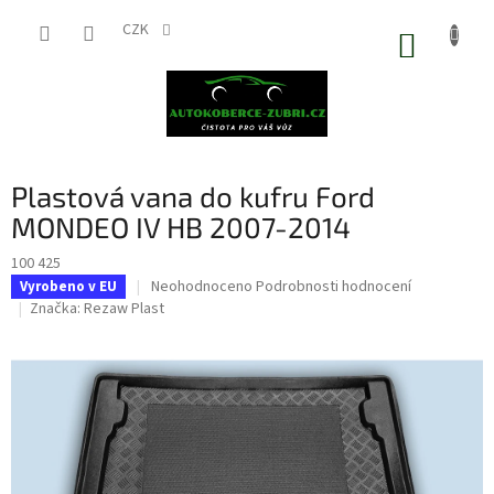
Přejít
na
CZK
NÁKUP
obsah
KOŠÍK
Plastová vana do kufru Ford
MONDEO IV HB 2007-2014
100 425
Průměrné
Neohodnoceno
Podrobnosti hodnocení
Vyrobeno v EU
hodnocení
Značka:
Rezaw Plast
produktu
je
0,0
z
5
hvězdiček.