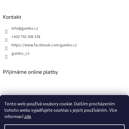
Kontakt
info
@
gumko.cz
+420 792 308 338
https://www.facebook.com/gumko.cz
gumko_cz
Přijímáme online platby
Tento web používá soubory cookie. Dalším procházením
tohoto webu vyjadřujete souhlas s jejich používáním.. Více
Vytvořil Shoptet
informací
zde
.