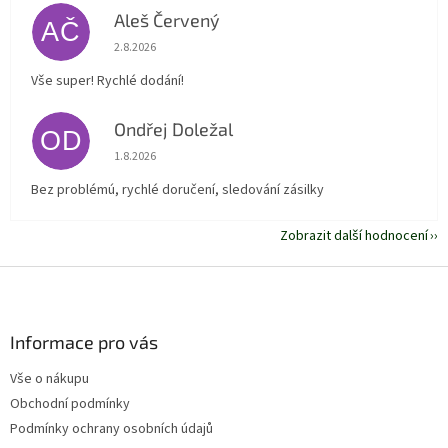
Aleš Červený
AČ
Hodnocení obchodu je 5 z 5 hvězdiček.
2.8.2026
Vše super! Rychlé dodání!
Ondřej Doležal
OD
Hodnocení obchodu je 5 z 5 hvězdiček.
1.8.2026
Bez problémú, rychlé doručení, sledování zásilky
Zobrazit další hodnocení
Z
á
p
a
Informace pro vás
t
Vše o nákupu
í
Obchodní podmínky
Podmínky ochrany osobních údajů