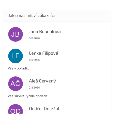
Jana Bouchlova
JB
Hodnocení obchodu je 5 z 5 hvězdiček.
5.8.2026
Lenka Filipová
LF
Hodnocení obchodu je 5 z 5 hvězdiček.
5.8.2026
Vše v pořádku
Aleš Červený
AČ
Hodnocení obchodu je 5 z 5 hvězdiček.
2.8.2026
Vše super! Rychlé dodání!
Ondřej Doležal
OD