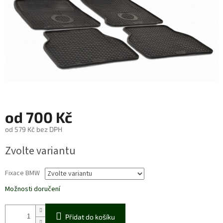
od
700 Kč
od
579 Kč
bez DPH
Měrná
Zvolte variantu
cena:
Fixace BMW
Možnosti doručení
Přidat do košíku