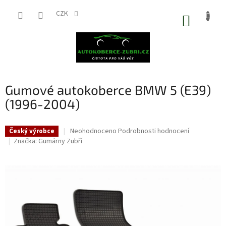
Přejít
na
CZK
NÁKUP
obsah
KOŠÍK
Gumové autokoberce BMW 5 (E39)
(1996-2004)
Průměrné
Neohodnoceno
Podrobnosti hodnocení
Český výrobce
hodnocení
Značka:
Gumárny Zubří
produktu
je
0,0
z
5
hvězdiček.