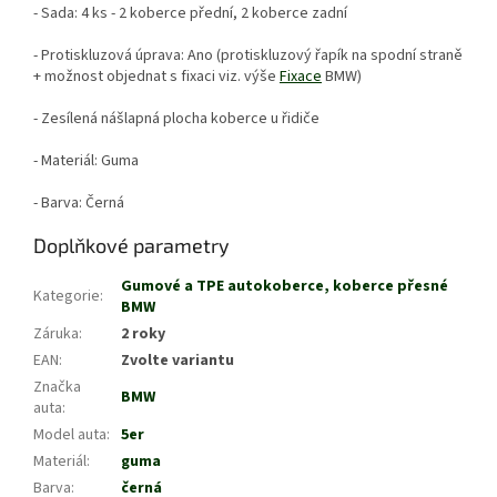
- Sada: 4 ks - 2 koberce přední, 2 koberce zadní
- Protiskluzová úprava: Ano (protiskluzový řapík na spodní straně
+ možnost objednat s fixaci viz. výše
Fixace
BMW)
- Zesílená nášlapná plocha koberce u řidiče
- Materiál: Guma
- Barva: Černá
Doplňkové parametry
Gumové a TPE autokoberce, koberce přesné
Kategorie
:
BMW
Záruka
:
2 roky
EAN
:
Zvolte variantu
Značka
BMW
auta
:
Model auta
:
5er
Materiál
:
guma
Barva
:
černá