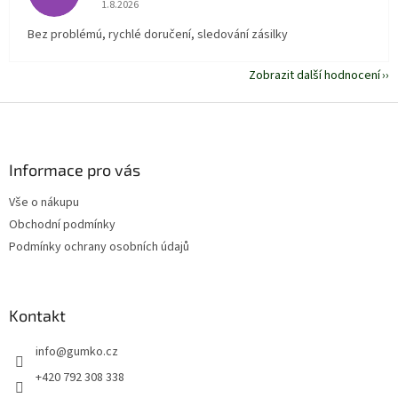
Hodnocení obchodu je 5 z 5 hvězdiček.
1.8.2026
Bez problémú, rychlé doručení, sledování zásilky
Zobrazit další hodnocení
Z
á
p
a
Informace pro vás
t
Vše o nákupu
í
Obchodní podmínky
Podmínky ochrany osobních údajů
Kontakt
info
@
gumko.cz
+420 792 308 338