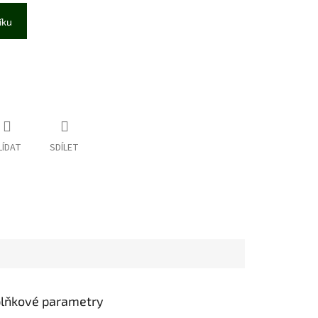
íku
LÍDAT
SDÍLET
lňkové parametry