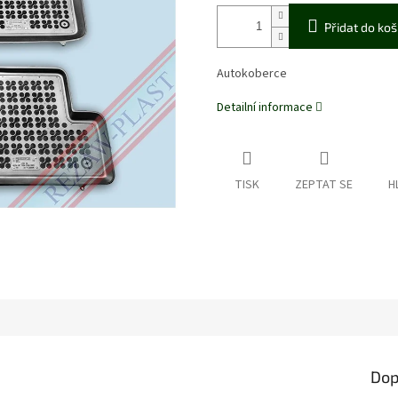
Přidat do koš
Autokoberce
Detailní informace
TISK
ZEPTAT SE
H
Dop