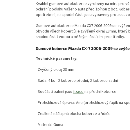
Kvalitní gumové autokoberce vyrobeny na míru pro v
ochrání podlahu Vašeho auta před špínou z bot. Koberc
opotřebení, na spodní části jsou vybaveny protiskluz
Gumové autokoberce Mazda CX7 2006-2009 se zvýšený
obvodu všech koberců je zvýšený okraj 28mm, který br
snadno čistit vodou a běžnými čistícími prostředky.
Gumové koberce Mazda CX-7 2006-2009 se zvýš
Technické parametry:
- Zvýšený okraj 28 mm
- Sada: 4 ks - 2 koberce přední, 2 koberce zadní
- Součástí balení jsou
fixace
na přední koberce
- Protiskluzová úprava: Ano (protiskluzový řapík na sp
- Zesílená nášlapná plocha koberce u řidiče
- Materiál: Guma