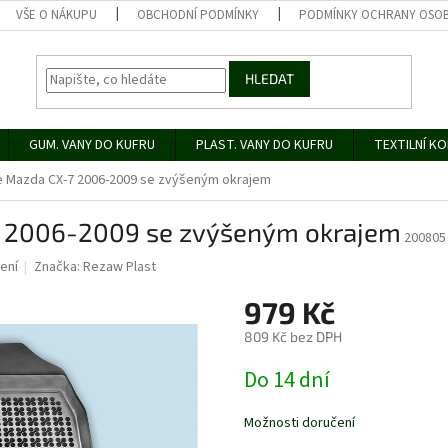
VŠE O NÁKUPU
OBCHODNÍ PODMÍNKY
PODMÍNKY OCHRANY OSOB
HLEDAT
GUM. VANY DO KUFRU
PLAST. VANY DO KUFRU
TEXTILNÍ K
 Mazda CX-7 2006-2009 se zvýšeným okrajem
 2006-2009 se zvýšeným okrajem
200805
ení
Značka:
Rezaw Plast
979 Kč
809 Kč bez DPH
Měrná
Do 14 dní
cena:
Možnosti doručení