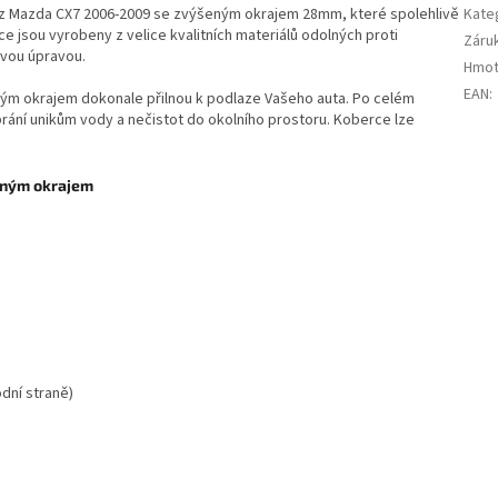
ůz Mazda CX7 2006-2009 se zvýšeným okrajem 28mm, které spolehlivě
Kate
e jsou vyrobeny z velice kvalitních materiálů odolných proti
Záru
ovou úpravou.
Hmot
EAN
:
m okrajem dokonale přilnou k podlaze Vašeho auta. Po celém
ání unikům vody a nečistot do okolního prostoru. Koberce lze
eným okrajem
odní straně)