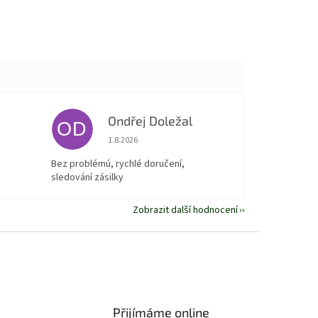
Ondřej Doležal
OD
 5 z 5 hvězdiček.
Hodnocení obchodu je 5 z 5 hvězdiček.
1.8.2026
Bez problémú, rychlé doručení,
sledování zásilky
Zobrazit další hodnocení
Přijímáme online