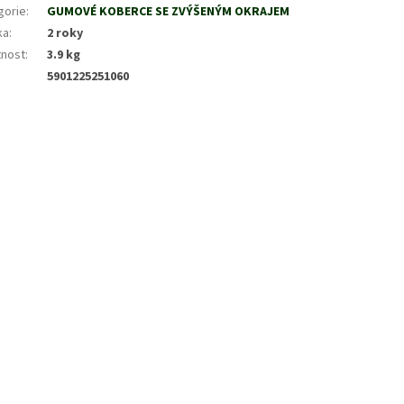
gorie
:
GUMOVÉ KOBERCE SE ZVÝŠENÝM OKRAJEM
ka
:
2 roky
nost
:
3.9 kg
5901225251060