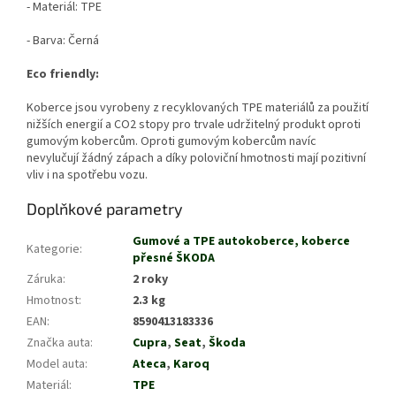
- Materiál: TPE
- Barva: Černá
Eco friendly:
Koberce jsou vyrobeny z recyklovaných TPE materiálů za použití
nižších energií a CO2 stopy pro trvale udržitelný produkt oproti
gumovým kobercům. Oproti gumovým kobercům navíc
nevylučují žádný zápach a díky poloviční hmotnosti mají pozitivní
vliv i na spotřebu vozu.
Doplňkové parametry
Gumové a TPE autokoberce, koberce
Kategorie
:
přesné ŠKODA
Záruka
:
2 roky
Hmotnost
:
2.3 kg
EAN
:
8590413183336
Značka auta
:
Cupra
,
Seat
,
Škoda
Model auta
:
Ateca
,
Karoq
Materiál
:
TPE