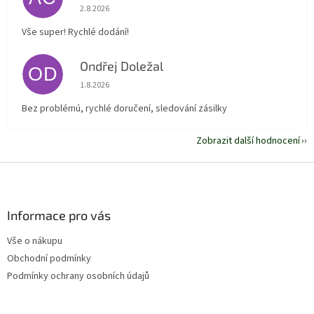
Hodnocení obchodu je 5 z 5 hvězdiček.
2.8.2026
Vše super! Rychlé dodání!
Ondřej Doležal
OD
Hodnocení obchodu je 5 z 5 hvězdiček.
1.8.2026
Bez problémú, rychlé doručení, sledování zásilky
Zobrazit další hodnocení
Z
á
p
a
Informace pro vás
t
Vše o nákupu
í
Obchodní podmínky
Podmínky ochrany osobních údajů