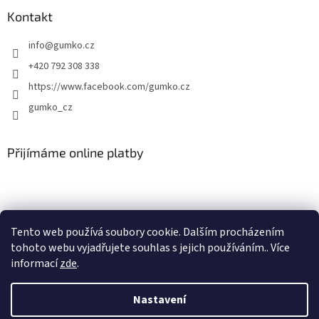
Kontakt
info
@
gumko.cz
+420 792 308 338
https://www.facebook.com/gumko.cz
gumko_cz
Přijímáme online platby
Tento web používá soubory cookie. Dalším procházením
tohoto webu vyjadřujete souhlas s jejich používáním.. Více
Vytvořil Shoptet
informací
zde
.
Copyright 2026
Autokoberce-zubri.cz
. Všechna práva vyhrazena.
Nastavení
Upravit nastavení cookies