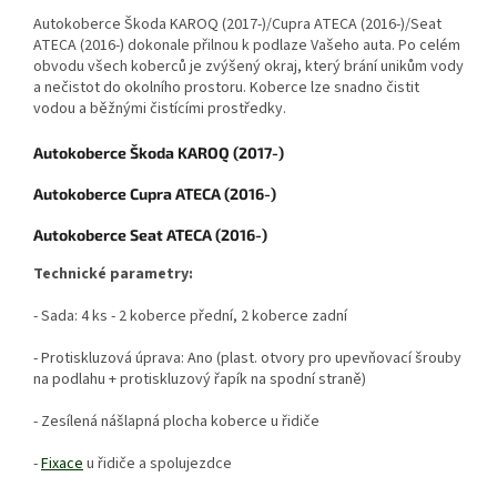
Autokoberce Škoda KAROQ (2017-)/Cupra ATECA (2016-)/Seat
ATECA (2016-) dokonale přilnou k podlaze Vašeho auta. Po celém
obvodu všech koberců je zvýšený okraj, který brání unikům vody
a nečistot do okolního prostoru. Koberce lze snadno čistit
vodou a běžnými čistícími prostředky.
Autokoberce Škoda KAROQ (2017-)
Autokoberce Cupra ATECA (2016-)
Autokoberce Seat ATECA (2016-)
Technické parametry:
- Sada: 4 ks - 2 koberce přední, 2 koberce zadní
- Protiskluzová úprava: Ano (plast. otvory pro upevňovací šrouby
na podlahu + protiskluzový řapík na spodní straně)
- Zesílená nášlapná plocha koberce u řidiče
-
Fixace
u řidiče a spolujezdce