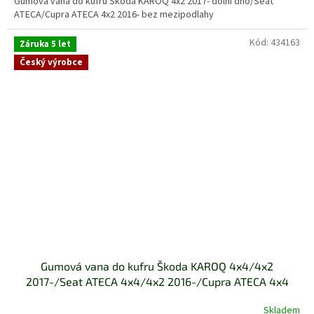
Gumová vana do kufru Škoda KAROQ 4x2 2017- dolní dno/Seat
5
ATECA/Cupra ATECA 4x2 2016- bez mezipodlahy
hvězdiček.
Kód:
434163
Záruka 5 let
Český výrobce
Gumová vana do kufru Škoda KAROQ 4x4/4x2
2017-/Seat ATECA 4x4/4x2 2016-/Cupra ATECA 4x4
2016- horní dno
Skladem