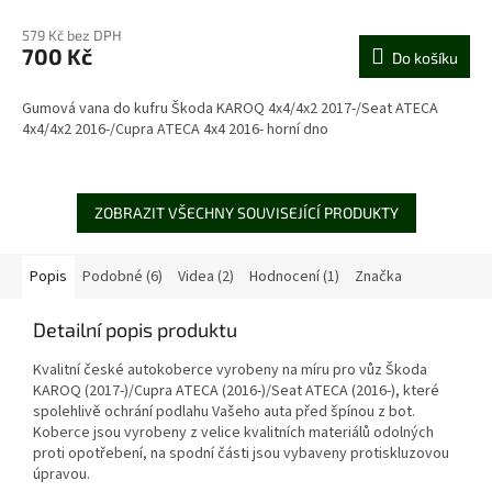
579 Kč bez DPH
700 Kč
Do košíku
Gumová vana do kufru Škoda KAROQ 4x4/4x2 2017-/Seat ATECA
4x4/4x2 2016-/Cupra ATECA 4x4 2016- horní dno
ZOBRAZIT VŠECHNY SOUVISEJÍCÍ PRODUKTY
Popis
Podobné (6)
Videa (2)
Hodnocení (1)
Značka
Detailní popis produktu
Kvalitní české autokoberce vyrobeny na míru pro vůz Škoda
KAROQ (2017-)/Cupra ATECA (2016-)/Seat ATECA (2016-), které
spolehlivě ochrání podlahu Vašeho auta před špínou z bot.
Koberce jsou vyrobeny z velice kvalitních materiálů odolných
proti opotřebení, na spodní části jsou vybaveny protiskluzovou
úpravou.