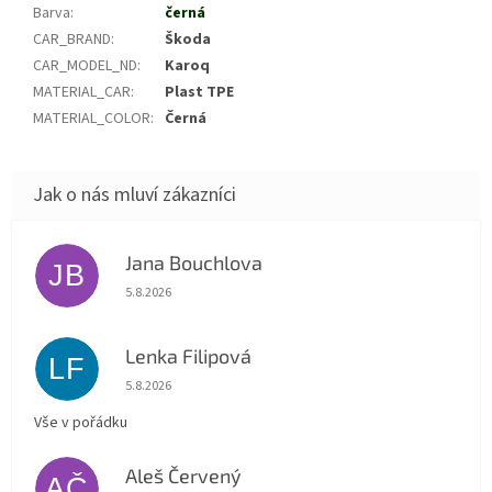
Barva
:
černá
CAR_BRAND
:
Škoda
CAR_MODEL_ND
:
Karoq
MATERIAL_CAR
:
Plast TPE
MATERIAL_COLOR
:
Černá
Jana Bouchlova
JB
Hodnocení obchodu je 5 z 5 hvězdiček.
5.8.2026
Lenka Filipová
LF
Hodnocení obchodu je 5 z 5 hvězdiček.
5.8.2026
Vše v pořádku
Aleš Červený
AČ