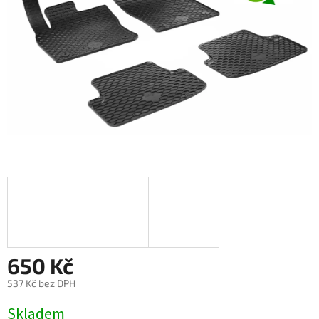
650 Kč
537 Kč bez DPH
Měrná
Skladem
cena: