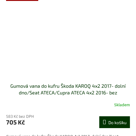
Gumová vana do kufru Škoda KAROQ 4x2 2017- dolní
dno/Seat ATECA/Cupra ATECA 4x2 2016- bez
mezipodlahy
Skladem
Průměrné
hodnocení
583 Kč bez DPH
produktu
705 Kč
je
Do košíku
5,0
z