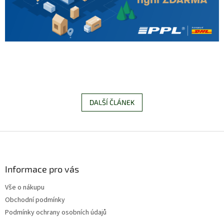
DALŠÍ ČLÁNEK
Z
á
p
a
Informace pro vás
t
Vše o nákupu
í
Obchodní podmínky
Podmínky ochrany osobních údajů