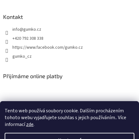
Kontakt
info
@
gumko.cz
+420 792 308 338
https://www.facebook.com/gumko.cz
gumko_cz
Přijímáme online platby
Tento web používá soubory cookie. Dalším procházením
tohoto webu vyjadřujete souhlas s jejich používáním.. Více
Vytvořil Shoptet
informací
zde
.
Copyright 2026
Autokoberce-zubri.cz
. Všechna práva vyhrazena.