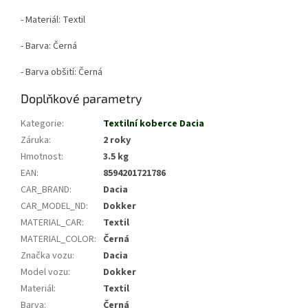
- Materiál: Textil
- Barva: Černá
- Barva obšití: Černá
Doplňkové parametry
Kategorie
:
Textilní koberce Dacia
Záruka
:
2 roky
Hmotnost
:
3.5 kg
EAN
:
8594201721786
CAR_BRAND
:
Dacia
CAR_MODEL_ND
:
Dokker
MATERIAL_CAR
:
Textil
MATERIAL_COLOR
:
Černá
Značka vozu
:
Dacia
Model vozu
:
Dokker
Materiál
:
Textil
Barva
:
Černá