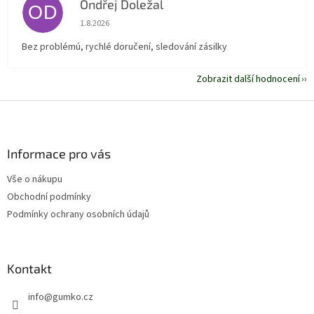
Ondřej Doležal
OD
Hodnocení obchodu je 5 z 5 hvězdiček.
1.8.2026
Bez problémú, rychlé doručení, sledování zásilky
Zobrazit další hodnocení
Z
á
p
a
Informace pro vás
t
Vše o nákupu
í
Obchodní podmínky
Podmínky ochrany osobních údajů
Kontakt
info
@
gumko.cz