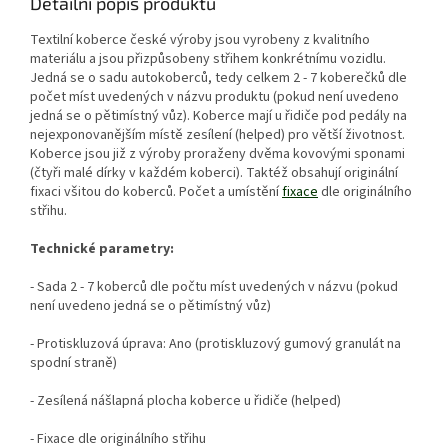
Detailní popis produktu
Textilní koberce české výroby jsou vyrobeny z kvalitního
materiálu a jsou přizpůsobeny střihem konkrétnímu vozidlu.
Jedná se o sadu autokoberců, tedy celkem 2 - 7 koberečků dle
počet míst uvedených v názvu produktu (pokud není uvedeno
jedná se o pětimístný vůz). Koberce mají u řidiče pod pedály na
nejexponovanějším místě zesílení (helped) pro větší životnost.
Koberce jsou již z výroby proraženy dvěma kovovými sponami
(čtyři malé dírky v každém koberci). Taktéž obsahují originální
fixaci všitou do koberců. Počet a umístění
fixace
dle originálního
střihu.
Technické parametry:
- Sada 2 - 7 koberců dle počtu míst uvedených v názvu (pokud
není uvedeno jedná se o pětimístný vůz)
- Protiskluzová úprava: Ano (protiskluzový gumový granulát na
spodní straně)
- Zesílená nášlapná plocha koberce u řidiče (helped)
- Fixace dle originálního střihu