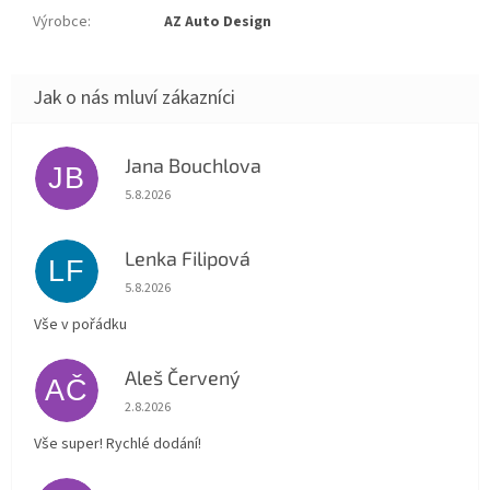
Výrobce
:
AZ Auto Design
Jana Bouchlova
JB
Hodnocení obchodu je 5 z 5 hvězdiček.
5.8.2026
Lenka Filipová
LF
Hodnocení obchodu je 5 z 5 hvězdiček.
5.8.2026
Vše v pořádku
Aleš Červený
AČ
Hodnocení obchodu je 5 z 5 hvězdiček.
2.8.2026
Vše super! Rychlé dodání!