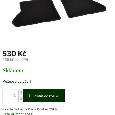
530 Kč
438 Kč bez DPH
Měrná
Skladem
cena:
Možnosti doručení
Přidat do košíku
Textilní koberce Dacia Dokker 2013-
Detailní informace