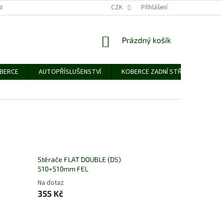
NÍCH ÚDAJŮ
CZK
Přihlášení
NÁKUPNÍ
Prázdný košík
KOŠÍK
OBERCE
AUTOPŘÍSLUŠENSTVÍ
KOBERCE ZADNÍ STŘEDNÍ
G
Stěrače FLAT DOUBLE (D5)
510+510mm FEL
Na dotaz
355 Kč