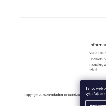
355 Kč
Z
á
p
a
t
Informac
í
Vše o náku
Obchodní 
Podmínky o
údajů
Tento web p
vyjadřujete s
Copyright 2026
Autokoberce-zubri.cz
. Všechna práva v
Nastaven