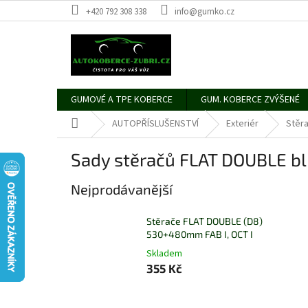
Přejít
+420 792 308 338
info@gumko.cz
na
obsah
GUMOVÉ A TPE KOBERCE
GUM. KOBERCE ZVÝŠENÉ
Domů
AUTOPŘÍSLUŠENSTVÍ
Exteriér
Stěr
Sady stěračů FLAT DOUBLE bl
Nejprodávanější
Stěrače FLAT DOUBLE (D8)
530+480mm FAB I, OCT I
Skladem
355 Kč
Ř