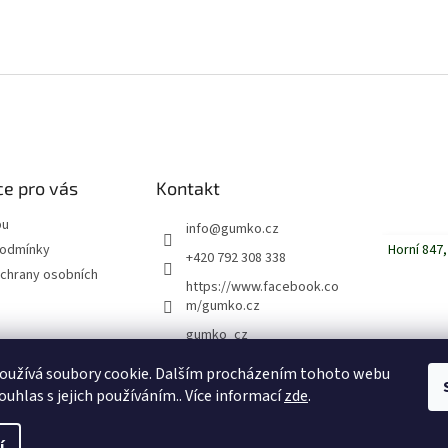
O
v
l
á
d
a
c
í
e pro vás
Kontakt
p
r
pu
info
@
gumko.cz
v
Horní 847,
podmínky
+420 792 308 338
k
chrany osobních
y
https://www.facebook.co
v
m/gumko.cz
ý
gumko_cz
p
i
oužívá soubory cookie. Dalším procházením tohoto webu
s
u
ouhlas s jejich používáním.. Více informací
zde
.
yhrazena.
Upravit nastavení cookies
í