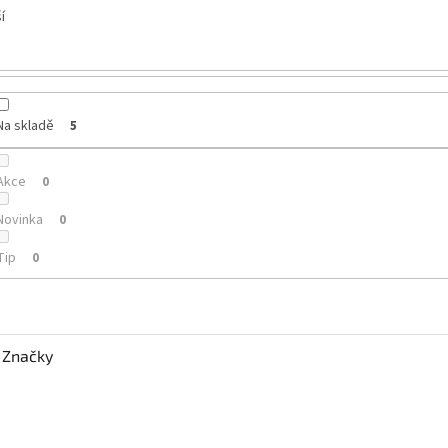
í
Na skladě
5
Akce
0
Novinka
0
Tip
0
Značky