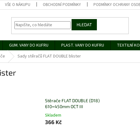
VŠE O NÁKUPU
OBCHODNÍ PODMÍNKY
PODMÍNKY OCHRANY OSOB
HLEDAT
GUM. VANY DO KUFRU
PLAST. VANY DO KUFRU
TEXTILNÍ K
ače
Sady stěračů FLAT DOUBLE blister
ister
Stěrače FLAT DOUBLE (D18)
610+450mm OCT III
Skladem
366 Kč