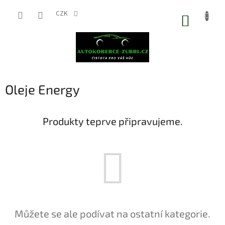
Přejít
na
CZK
NÁKUP
obsah
KOŠÍK
Oleje Energy
Produkty teprve připravujeme.
Můžete se ale podívat na ostatní kategorie.