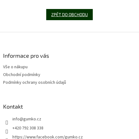
ZPĚT DO OBCHODU
Z
á
p
a
Informace pro vás
t
Vše o nákupu
í
Obchodní podmínky
Podmínky ochrany osobních údajů
Kontakt
info
@
gumko.cz
+420 792 308 338
https://www.facebook.com/gumko.cz