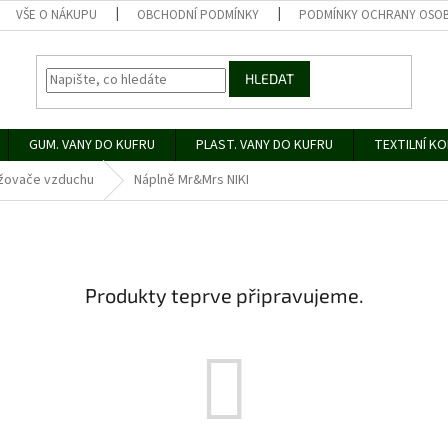
VŠE O NÁKUPU
OBCHODNÍ PODMÍNKY
PODMÍNKY OCHRANY OSOB
HLEDAT
GUM. VANY DO KUFRU
PLAST. VANY DO KUFRU
TEXTILNÍ K
žovače vzduchu
Náplně Mr&Mrs NIKI
Produkty teprve připravujeme.