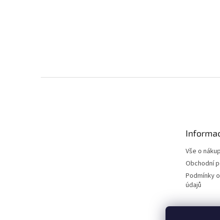
Z
á
p
a
t
Informac
í
Vše o náku
Obchodní 
Podmínky o
údajů