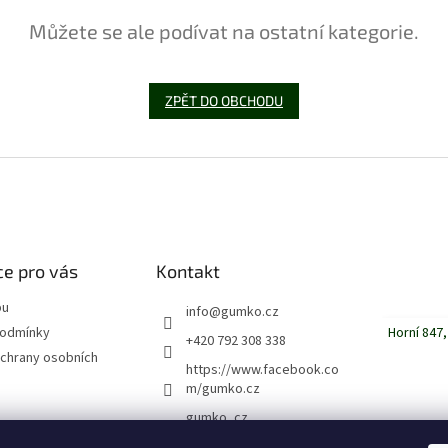
Můžete se ale podívat na ostatní kategorie.
ZPĚT DO OBCHODU
e pro vás
Kontakt
pu
info
@
gumko.cz
Horní 847,
podmínky
+420 792 308 338
chrany osobních
https://www.facebook.co
m/gumko.cz
gumko_cz