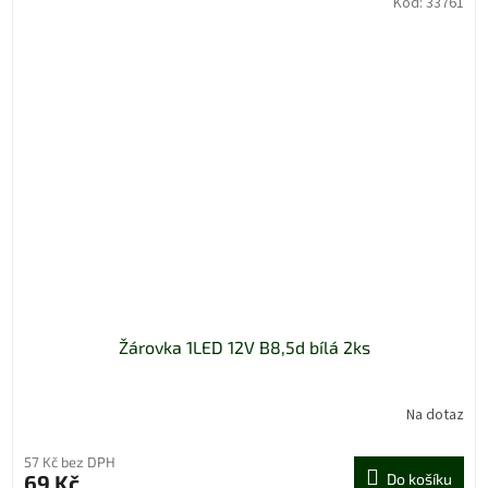
Kód:
33761
Žárovka 1LED 12V B8,5d bílá 2ks
Na dotaz
57 Kč bez DPH
69 Kč
Do košíku