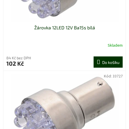
t
ů
Žárovka 12LED 12V Ba15s bílá
Skladem
84 Kč bez DPH
102 Kč
Do košíku
Kód:
33727