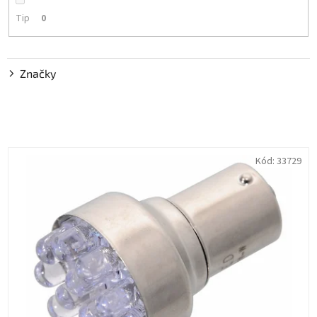
Tip
0
Značky
V
Kód:
33729
ý
p
i
s
p
r
o
d
u
k