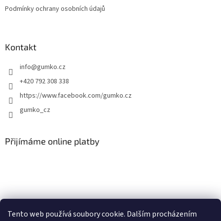
y
Podmínky ochrany osobních údajů
v
ý
p
i
Kontakt
s
u
info
@
gumko.cz
+420 792 308 338
https://www.facebook.com/gumko.cz
gumko_cz
Přijímáme online platby
Vytvořil Shoptet
Tento web používá soubory cookie. Dalším procházením