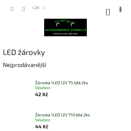
Přejít
na
CZK
NÁKUP
obsah
KOŠÍK
LED žárovky
Nejprodávanější
Žárovka 1LED 12V T5 bílá 2ks
Skladem
42 Kč
Žárovka 1LED 12V T10 bílá 2ks
Skladem
44 Kč