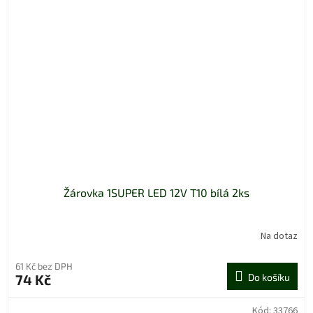
Žárovka 1SUPER LED 12V T10 bílá 2ks
Na dotaz
61 Kč bez DPH
74 Kč
Do košíku
Kód:
33766