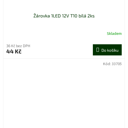
Žárovka 1LED 12V T10 bílá 2ks
Skladem
36 Kč bez DPH
44 Kč
Do košíku
Kód:
33705