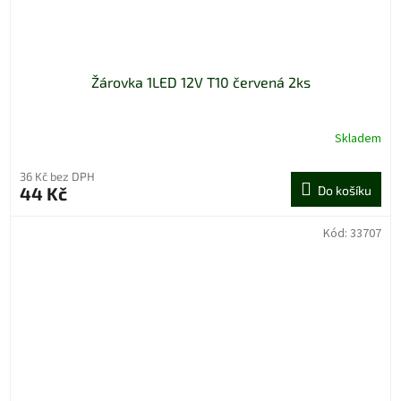
Žárovka 1LED 12V T10 červená 2ks
Skladem
36 Kč bez DPH
44 Kč
Do košíku
Kód:
33707