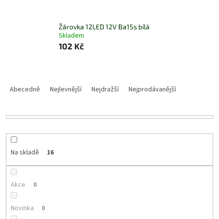
Žárovka 12LED 12V Ba15s bílá
Skladem
102 Kč
Ř
a
Abecedně
Nejlevnější
Nejdražší
Nejprodávanější
z
e
n
í
p
r
Na skladě
16
o
d
u
Akce
0
k
t
Novinka
0
ů