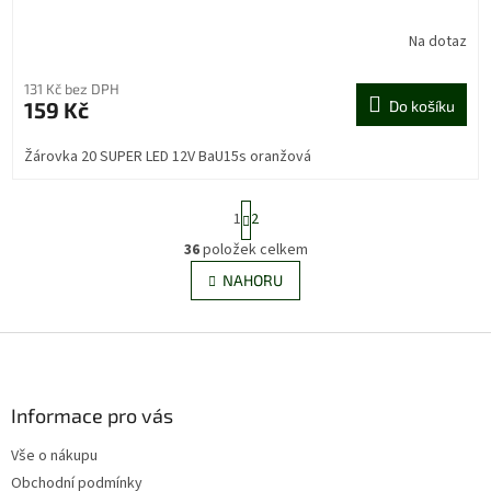
Na dotaz
131 Kč bez DPH
159 Kč
Do košíku
Žárovka 20 SUPER LED 12V BaU15s oranžová
S
1
2
t
r
36
položek celkem
O
á
v
NAHORU
n
l
k
á
o
v
Z
d
á
a
á
n
c
p
í
í
a
Informace pro vás
p
t
r
Vše o nákupu
í
v
Obchodní podmínky
k