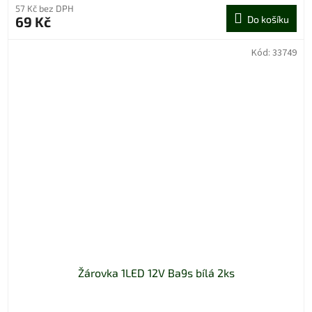
57 Kč bez DPH
69 Kč
Do košíku
Kód:
33749
Žárovka 1LED 12V Ba9s bílá 2ks