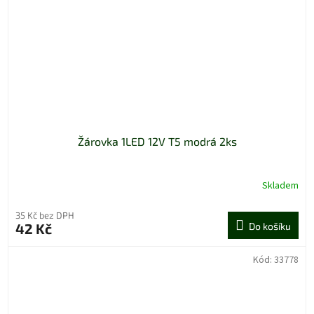
Žárovka 1LED 12V T5 modrá 2ks
Skladem
35 Kč bez DPH
42 Kč
Do košíku
Kód:
33778