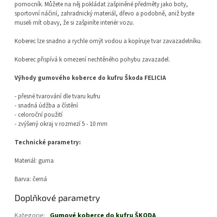
pomocník. Můžete na něj pokládat zašpiněné předměty jako boty,
sportovní náčiní, zahradnický materiál, dřevo a podobně, aniž byste
museli mít obavy, že si zašpiníte interiér vozu.
Koberec lze snadno a rychle omýt vodou a kopíruje tvar zavazadelníku.
Koberec přispívá k omezení nechtěného pohybu zavazadel.
Výhody gumového koberce do kufru Škoda FELICIA
- přesné tvarování dle tvaru kufru
- snadná údžba a čístění
- celoroční použití
- zvýšený okraj v rozmezí 5 - 10 mm
Technické parametry:
Materiál: guma
Barva: černá
Doplňkové parametry
Kategorie
:
Gumové koberce do kufru ŠKODA