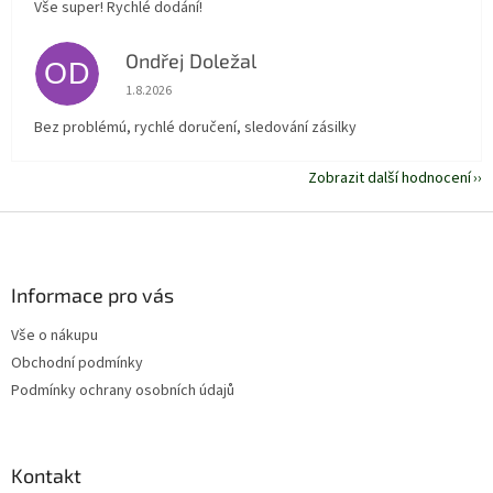
Vše super! Rychlé dodání!
Ondřej Doležal
OD
Hodnocení obchodu je 5 z 5 hvězdiček.
1.8.2026
Bez problémú, rychlé doručení, sledování zásilky
Zobrazit další hodnocení
Z
á
p
a
Informace pro vás
t
Vše o nákupu
í
Obchodní podmínky
Podmínky ochrany osobních údajů
Kontakt