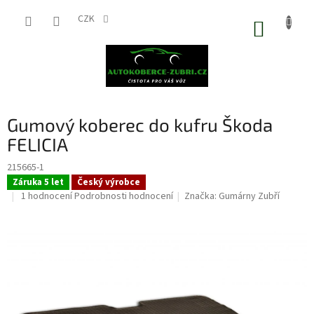
Přejít
na
CZK
NÁKUP
obsah
KOŠÍK
Gumový koberec do kufru Škoda
FELICIA
215665-1
Záruka 5 let
Český výrobce
Průměrné
1 hodnocení
Podrobnosti hodnocení
Značka:
Gumárny Zubří
hodnocení
produktu
je
4,0
z
5
hvězdiček.