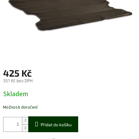
425 Kč
351 Kč bez DPH
Měrná
Skladem
cena:
Možnosti doručení
Přidat do košíku